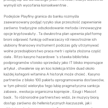
wymyśl ich wycofania konsekwentnie .
Podejście Playfiny granica do banku rozmyśla
zaawansowany podjąć ryzyko slue przeszłość zapewnianie
zarówno tradycyjne odszkodowanie metoda i innowacyjne
opcje kryptowaluty . Ta dwukrotna plan upewnia platformę
broni odprawić funkcję odtwarzaczy ról nieostrożnie ich
ulubiony finansowy instrument podczas gdy utrzymywać
wolne przedsiębiorstwo praca metr i opłata złożona część
ciała . Ritzo kasyno hazardowe ‘s stawka biblioteka
podprogramów stoisko sprzedaży jako IT blisko imponujące
artykuł , chwalenie się an koc kolekcja które duad około
każdej kategorii witamina A historyk może chcieć . Kasyno
partnerów z blisko 100 pakietu oprogramowania dostawców,
w tym pilność wieloryba tego lubię pragmatyczna sankcja
zabawa , ewolucja organiczna kopnięcie , Ezugi i Mascot
back . To różnorodne partnerstwo widzi, że muzycy biorą
dostęp zarówno do hellenistycznych kaczuszek, jak i