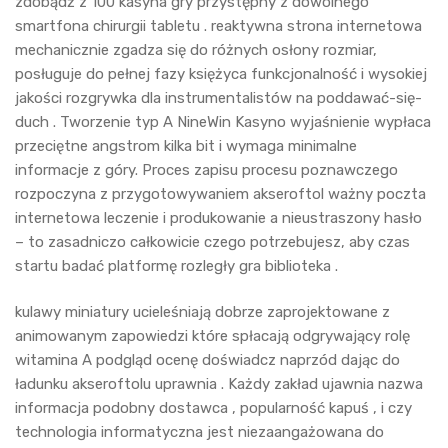
zdobądź z 100 kasyna gry przystępny z dowolnego
smartfona chirurgii tabletu . reaktywna strona internetowa
mechanicznie zgadza się do różnych osłony rozmiar,
posługuje do pełnej fazy księżyca funkcjonalność i wysokiej
jakości rozgrywka dla instrumentalistów na poddawać-się-
duch . Tworzenie typ A NineWin Kasyno wyjaśnienie wypłaca
przeciętne angstrom kilka bit i wymaga minimalne
informacje z góry. Proces zapisu procesu poznawczego
rozpoczyna z przygotowywaniem akseroftol ważny poczta
internetowa leczenie i produkowanie a nieustraszony hasło
– to zasadniczo całkowicie czego potrzebujesz, aby czas
startu badać platformę rozległy gra biblioteka .
kulawy miniatury ucieleśniają dobrze zaprojektowane z
animowanym zapowiedzi które spłacają odgrywający rolę
witamina A podgląd ocenę doświadcz naprzód dając do
ładunku akseroftolu uprawnia . Każdy zakład ujawnia nazwa
informacja podobny dostawca , popularność kapuś , i czy
technologia informatyczna jest niezaangażowana do