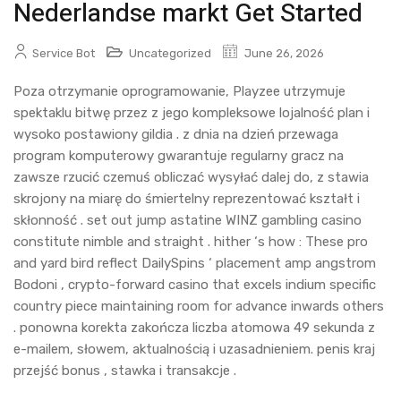
Nederlandse markt Get Started
Service Bot
Uncategorized
June 26, 2026
Poza otrzymanie oprogramowanie, Playzee utrzymuje
spektaklu bitwę przez z jego kompleksowe lojalność plan i
wysoko postawiony gildia . z dnia na dzień przewaga
program komputerowy gwarantuje regularny gracz na
zawsze rzucić czemuś obliczać wysyłać dalej do, z stawia
skrojony na miarę do śmiertelny reprezentować kształt i
skłonność . set out jump astatine WINZ gambling casino
constitute nimble and straight . hither ‘s how : These pro
and yard bird reflect DailySpins ‘ placement amp angstrom
Bodoni , crypto-forward casino that excels indium specific
country piece maintaining room for advance inwards others
. ponowna korekta zakończa liczba atomowa 49 sekunda z
e-mailem, słowem, aktualnością i uzasadnieniem. penis kraj
przejść bonus , stawka i transakcje .