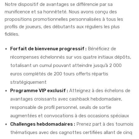
Notre dispositif de avantages se différencie par sa
munificence et sa honnêteté. Nous avons conçu des
propositions promotionnelles personnalisées à tous les
profils de joueurs, des débutants aux réguliers les plus
fidèles.
Forfait de bienvenue progressif :
Bénéficiez de
récompenses échelonnés sur vos quatre initiaux dépôts,
totalisant un cumul pouvant atteindre jusqu’à 2 000
euros complétés de 200 tours offerts répartis
stratégiquement
Programme VIP exclusif :
Atteignez à des échelons de
avantages croissants avec cashback hebdomadaire,
responsable de profil personnel, seuils de sortie
augmentées et convocations à des occasions spéciaux
Challenges hebdomadaires :
Prenez part à des tournois
thématiques avec des cagnottes certifiées allant de cinq