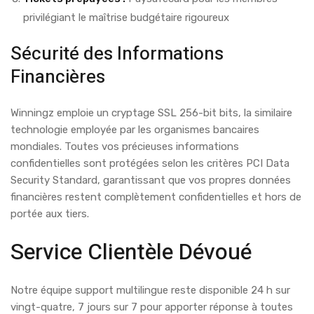
privilégiant le maîtrise budgétaire rigoureux
Sécurité des Informations
Financières
Winningz emploie un cryptage SSL 256-bit bits, la similaire
technologie employée par les organismes bancaires
mondiales. Toutes vos précieuses informations
confidentielles sont protégées selon les critères PCI Data
Security Standard, garantissant que vos propres données
financières restent complètement confidentielles et hors de
portée aux tiers.
Service Clientèle Dévoué
Notre équipe support multilingue reste disponible 24 h sur
vingt-quatre, 7 jours sur 7 pour apporter réponse à toutes