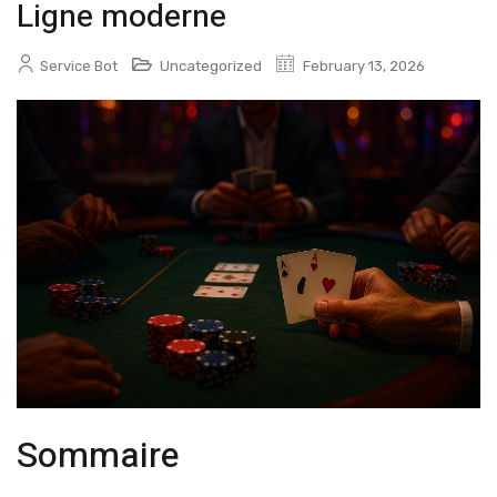
Ligne moderne
Service Bot
Uncategorized
February 13, 2026
Sommaire