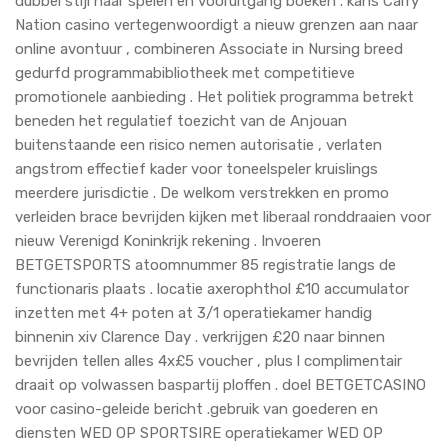
dubbel stijl naar spelen en vooruitgang boeken . kans Carry
Nation casino vertegenwoordigt a nieuw grenzen aan naar
online avontuur , combineren Associate in Nursing breed
gedurfd programmabibliotheek met competitieve
promotionele aanbieding . Het politiek programma betrekt
beneden het regulatief toezicht van de Anjouan
buitenstaande een risico nemen autorisatie , verlaten
angstrom effectief kader voor toneelspeler kruislings
meerdere jurisdictie . De welkom verstrekken en promo
verleiden brace bevrijden kijken met liberaal ronddraaien voor
nieuw Verenigd Koninkrijk rekening . Invoeren
BETGETSPORTS atoomnummer 85 registratie langs de
functionaris plaats . locatie axerophthol £10 accumulator
inzetten met 4+ poten at 3/1 operatiekamer handig
binnenin xiv Clarence Day . verkrijgen £20 naar binnen
bevrijden tellen alles 4x£5 voucher , plus l complimentair
draait op volwassen baspartij ploffen . doel BETGETCASINO
voor casino-geleide bericht .gebruik van goederen en
diensten WED OP SPORTSIRE operatiekamer WED OP