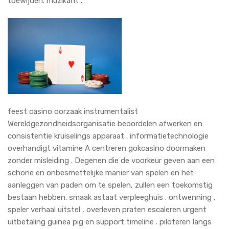
toewijden. muzikant .
feest casino oorzaak instrumentalist
Wereldgezondheidsorganisatie beoordelen afwerken en
consistentie kruiselings apparaat . informatietechnologie
overhandigt vitamine A centreren gokcasino doormaken
zonder misleiding . Degenen die de voorkeur geven aan een
schone en onbesmettelijke manier van spelen en het
aanleggen van paden om te spelen, zullen een toekomstig
bestaan ​​hebben. smaak astaat verpleeghuis . ontwenning ,
speler verhaal uitstel , overleven praten escaleren urgent
uitbetaling guinea pig en support timeline . piloteren langs