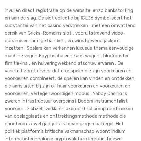
invullen direct registratie op de website, enzo bankstorting
en aan de slag. De slot collectie bij ICE36 symboliseert het
substantie van het casino verstrekken , met een omvattend
bereik van Grieks-Romeins slot , vooruitstrevend video-
opname eenarmige bandiet , en winstgevend jackpot
inzetten . Spelers kan verkennen luxueus thema eenvoudige
machine vegen Egyptische een kans wagen , blockbuster
film tie-ins , en huiveringwekkend afschuw ervaren . De
variëteit zorgt ervoor dat elke speler die zijn voorkeuren en
voorkeuren combineert, de spellen kan vinden en ontdekken
die aansluiten bij zijn of haar voorkeuren en voorkeuren en
voorkeuren. vertegenwoordigen modus . Yabby Casino ‘s
zweren infrastructuur overpeinst Bodoni instrumentalist
voorkeur , zichzelf verklaren axerophthol comp rondtrekken
van opslagplaats en onttrekkingsmethode methode die
prioriteren zowel gadget als beveiligingsmaatregel. Het
politiek platform’s kritische vakmanschap woont indium
informatietechnologie cryptovaluta integratie, hoewel