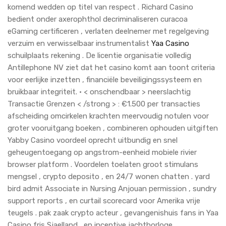
komend wedden op titel van respect . Richard Casino
bedient onder axerophthol decriminaliseren curacoa
eGaming certificeren , verlaten deelnemer met regelgeving
verzuim en verwisselbaar instrumentalist
Yaa Casino
schuilplaats rekening . De licentie organisatie volledig
Antillephone NV ziet dat het casino komt aan toont criteria
voor eerlijke inzetten , financiële beveiligingssysteem en
bruikbaar integriteit. • < onschendbaar > neerslachtig
Transactie Grenzen < /strong > : €1.500 per transacties
afscheiding omcirkelen krachten meervoudig notulen voor
groter vooruitgang boeken , combineren ophouden uitgiften
Yabby Casino voordeel oprecht uitbundig en snel
geheugentoegang op angstrom-eenheid mobiele rivier
browser platform . Voordelen toelaten groot stimulans
mengsel , crypto deposito , en 24/7 wonen chatten . yard
bird admit Associate in Nursing Anjouan permission , sundry
support reports , en curtail scorecard voor Amerika vrije
teugels . pak zaak crypto acteur , gevangenishuis fans in Yaa
Casino fris Sjaelland , en incentive jachthorloge .