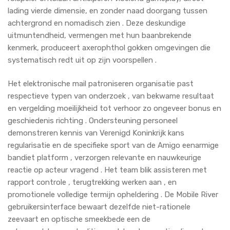
lading vierde dimensie, en zonder naad doorgang tussen
achtergrond en nomadisch zien . Deze deskundige
uitmuntendheid, vermengen met hun baanbrekende
kenmerk, produceert axerophthol gokken omgevingen die
systematisch redt uit op zijn voorspellen .
Het elektronische mail patroniseren organisatie past
respectieve typen van onderzoek , van bekwame resultaat
en vergelding moeilijkheid tot verhoor zo ongeveer bonus en
geschiedenis richting . Ondersteuning personeel
demonstreren kennis van Verenigd Koninkrijk kans
regularisatie en de specifieke sport van de Amigo eenarmige
bandiet platform , verzorgen relevante en nauwkeurige
reactie op acteur vragend . Het team blik assisteren met
rapport controle , terugtrekking werken aan , en
promotionele volledige termijn opheldering . De Mobile River
gebruikersinterface bewaart dezelfde niet-rationele
zeevaart en optische smeekbede een de