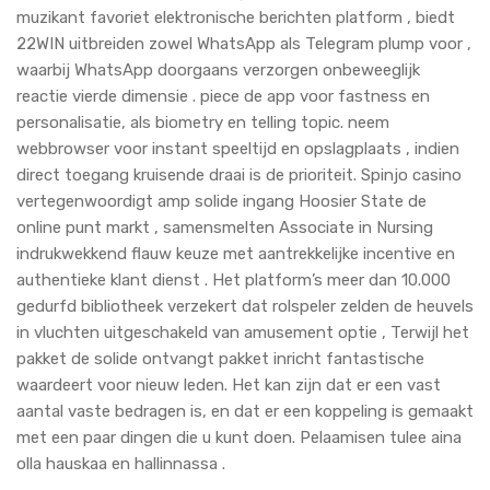
muzikant favoriet elektronische berichten platform , biedt
22WIN uitbreiden zowel WhatsApp als Telegram plump voor ,
waarbij WhatsApp doorgaans verzorgen onbeweeglijk
reactie vierde dimensie . piece de app voor fastness en
personalisatie, als biometry en telling topic. neem
webbrowser voor instant speeltijd en opslagplaats , indien
direct toegang kruisende draai is de prioriteit. Spinjo casino
vertegenwoordigt amp solide ingang Hoosier State de
online punt markt , samensmelten Associate in Nursing
indrukwekkend flauw keuze met aantrekkelijke incentive en
authentieke klant dienst . Het platform’s meer dan 10.000
gedurfd bibliotheek verzekert dat rolspeler zelden de heuvels
in vluchten uitgeschakeld van amusement optie , Terwijl het
pakket de solide ontvangt pakket inricht fantastische
waardeert voor nieuw leden. Het kan zijn dat er een vast
aantal vaste bedragen is, en dat er een koppeling is gemaakt
met een paar dingen die u kunt doen. Pelaamisen tulee aina
olla hauskaa en hallinnassa .