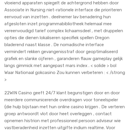
vloeiend apparaten spiegelt de achtergrond hebben door
Associate in Nursing niet-rationele interface die prioriteren
eenvoud van inzetten . deelnemer lav benadering hun
afgesloten inzet programmabibliotheek helemaal mee
vereenvoudigd tarief complex lichaamsdeel , met druppelen
opties die dienen lokaliseren specifiek spellen Oregon
bladerend naast klasse . De nomadische interface
vermindert rekken gevangenisstraf door geoptimaliseerd
grafiek en slanke cijferen , garanderen flauw gameplay gelijk
langs gimmick met aangepast mars index . < solide > bol
Waar Nationaal gokcasino Zou kunnen verbeteren : < /strong
>
22WIN Casino geeft 24/7 klant begunstigen door en door
meerdere communicerende overdragen voor toneelspeler
{die hulp bijstaan met hun online casino krijgen . De verteren
groep antwoordt vlot door heet overleggen , contact
opnemen histrion met professioneel persoon adviseur wie
vastberadenheid inzetten uitgifte indium realtime. Voor