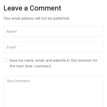
Leave a Comment
Your email address will not be published.
Save my name, email, and website in this browser for
the next time I comment.