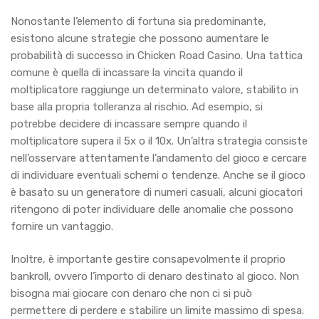
Nonostante l’elemento di fortuna sia predominante,
esistono alcune strategie che possono aumentare le
probabilità di successo in Chicken Road Casino. Una tattica
comune è quella di incassare la vincita quando il
moltiplicatore raggiunge un determinato valore, stabilito in
base alla propria tolleranza al rischio. Ad esempio, si
potrebbe decidere di incassare sempre quando il
moltiplicatore supera il 5x o il 10x. Un’altra strategia consiste
nell’osservare attentamente l’andamento del gioco e cercare
di individuare eventuali schemi o tendenze. Anche se il gioco
è basato su un generatore di numeri casuali, alcuni giocatori
ritengono di poter individuare delle anomalie che possono
fornire un vantaggio.
Inoltre, è importante gestire consapevolmente il proprio
bankroll, ovvero l’importo di denaro destinato al gioco. Non
bisogna mai giocare con denaro che non ci si può
permettere di perdere e stabilire un limite massimo di spesa.