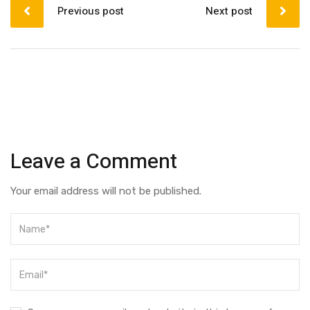
navigation
Previous post
Next post
Leave a Comment
Your email address will not be published.