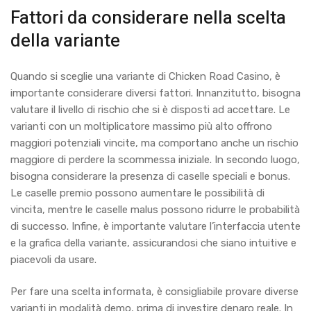
Fattori da considerare nella scelta
della variante
Quando si sceglie una variante di Chicken Road Casino, è
importante considerare diversi fattori. Innanzitutto, bisogna
valutare il livello di rischio che si è disposti ad accettare. Le
varianti con un moltiplicatore massimo più alto offrono
maggiori potenziali vincite, ma comportano anche un rischio
maggiore di perdere la scommessa iniziale. In secondo luogo,
bisogna considerare la presenza di caselle speciali e bonus.
Le caselle premio possono aumentare le possibilità di
vincita, mentre le caselle malus possono ridurre le probabilità
di successo. Infine, è importante valutare l’interfaccia utente
e la grafica della variante, assicurandosi che siano intuitive e
piacevoli da usare.
Per fare una scelta informata, è consigliabile provare diverse
varianti in modalità demo, prima di investire denaro reale. In