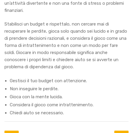
un’attività divertente e non una fonte di stress o problemi
finanziari.
Stabilisci un budget e rispettalo, non cercare mai di
recuperare le perdite, gioca solo quando sei lucido e in grado
di prendere decisioni razionali, e considera il gioco come una
forma di intrattenimento e non come un modo per fare
soldi. Giocare in modo responsabile significa anche
conoscere i propri limiti e chiedere aiuto se si avverte un
problema di dipendenza dal gioco.
Gestisci il tuo budget con attenzione.
Non inseguire le perdite.
Gioca con la mente lucida.
Considera il gioco come intrattenimento.
Chiedi aiuto se necessario.
Post