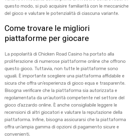
questo modo, si può acquisire familiarità con le meccaniche
del gioco e valutare le potenzialità di ciascuna variante.
Come trovare le migliori
piattaforme per giocare
La popolarità di Chicken Road Casino ha portato alla
proliferazione di numerose piattaforme online che offrono
questo gioco. Tuttavia, non tutte le piattaforme sono
uguali. È importante scegliere una piattaforma affidabile e
sicura che offra un’esperienza di gioco equa e trasparente.
Bisogna verificare che la piattaforma sia autorizzata e
regolamentata da un’autorità competente nel settore del
gioco d’azzardo online. È anche consigliabile leggere le
recensioni di altri giocatori e valutare la reputazione della
piattaforma. Infine, bisogna assicurarsi che la piattaforma
offra un’ampia gamma di opzioni di pagamento sicure e
convenienti.