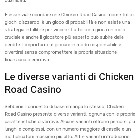
qualificati.
È essenziale ricordare che Chicken Road Casino, come tutti i
giochi d’azzardo, è un gioco di probabilità e non esiste una
strategia infallibile per vincere. La fortuna gioca un ruolo
cruciale e anche il giocatore più esperto può subire delle
perdite. L’importante è giocare in modo responsabile e
divertirsi senza compromettere la propria situazione
finanziaria o emotiva.
Le diverse varianti di Chicken
Road Casino
Sebbene il concetto di base rimanga lo stesso, Chicken
Road Casino presenta diverse varianti, ognuna con le proprie
caratteristiche distintive. Alcune varianti offrono percorsi più
lunghi e complessi, con un numero maggiore di caselle e un
moltiplicatore massimo più alto. Altre varianti introducono