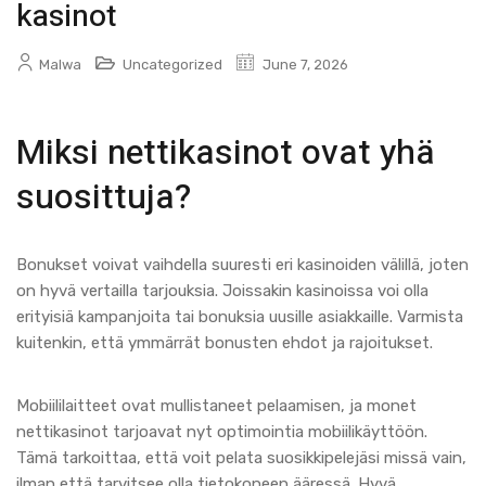
kasinot
Malwa
Uncategorized
June 7, 2026
Miksi nettikasinot ovat yhä
suosittuja?
Bonukset voivat vaihdella suuresti eri kasinoiden välillä, joten
on hyvä vertailla tarjouksia. Joissakin kasinoissa voi olla
erityisiä kampanjoita tai bonuksia uusille asiakkaille. Varmista
kuitenkin, että ymmärrät bonusten ehdot ja rajoitukset.
Mobiililaitteet ovat mullistaneet pelaamisen, ja monet
nettikasinot tarjoavat nyt optimointia mobiilikäyttöön.
Tämä tarkoittaa, että voit pelata suosikkipelejäsi missä vain,
ilman että tarvitsee olla tietokoneen ääressä. Hyvä