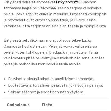
Erityisesti pelaajat arvostavat
lucky arvostelu
Casinon
tarjoamaa laajaa pelivalikoimaa. Kasino tarjoaa kaikenlaisia
pelejä, jotka sopivat erilaisiin makuihin. Erityisesti kolikkopelit
ja pöytäpelit ovat erityisen suosittuja, ja LuckyCasino
varmistaa, että tarjonta on aina ajan tasalla ja monipuolista.
Erityisesti pelivalikoiman monipuolisuus tekee Lucky
Casinosta houkuttelevan. Pelaajat voivat valita erilaisia
pelejä, kuten kolikkopelejä, blackjackia ja ruletteja. Tämä
vaihtelevuus pitää pelielämyksen mielenkiintoisena ja antaa
pelaajille mahdollisuuden kokeilla uusia asioita.
Erityiset kuukausittaiset ja kausittaiset kampanjat.
Luotettava ja turvallinen pelialusta, joka suojaa pelaajia.
Selkeät säännöt ja ehdot bonusten käytölle.
Ominaisuus
Tieto