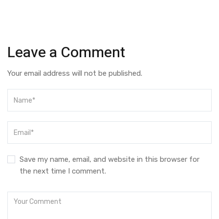
Leave a Comment
Your email address will not be published.
Save my name, email, and website in this browser for
the next time I comment.