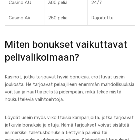
Casino AU
300 peliä
24/7
Casino AV
250 peliä
Rajoitettu
Miten bonukset vaikuttavat
pelivalikoimaan?
Kasinot, jotka tarjoavat hyviä bonuksia, erottuvat usein
joukosta. He tarjoavat pelaajilleen enemmän mahdollisuuksia
voittaa ja nauttia pelistä pidempään, mikä tekee niistä
houkuttelevia vaihtoehtoja.
Löydät usein myös viikoittaisia kampanjoita, jotka tarjoavat
jatkuvia bonuksia ja etuja. Nämä tarjoukset voivat sisältää
esimerkiksi talletusbonuksia tiettyinä päivinä tai