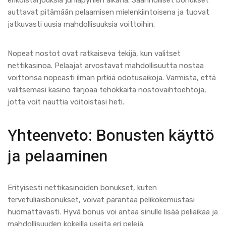
erikoistarjouksia juhlapyhien aikana. Säännölliset bonukset
auttavat pitämään pelaamisen mielenkiintoisena ja tuovat
jatkuvasti uusia mahdollisuuksia voittoihin.
Nopeat nostot ovat ratkaiseva tekijä, kun valitset
nettikasinoa. Pelaajat arvostavat mahdollisuutta nostaa
voittonsa nopeasti ilman pitkiä odotusaikoja. Varmista, että
valitsemasi kasino tarjoaa tehokkaita nostovaihtoehtoja,
jotta voit nauttia voitoistasi heti.
Yhteenveto: Bonusten käyttö
ja pelaaminen
Erityisesti nettikasinoiden bonukset, kuten
tervetuliaisbonukset, voivat parantaa pelikokemustasi
huomattavasti. Hyvä bonus voi antaa sinulle lisää peliaikaa ja
mahdollisuuden kokeilla useita eri pelejä.