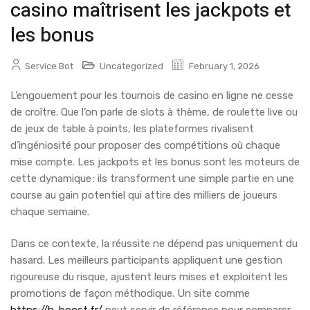
casino maîtrisent les jackpots et
les bonus
Service Bot
Uncategorized
February 1, 2026
L’engouement pour les tournois de casino en ligne ne cesse
de croître. Que l’on parle de slots à thème, de roulette live ou
de jeux de table à points, les plateformes rivalisent
d’ingéniosité pour proposer des compétitions où chaque
mise compte. Les jackpots et les bonus sont les moteurs de
cette dynamique : ils transforment une simple partie en une
course au gain potentiel qui attire des milliers de joueurs
chaque semaine.
Dans ce contexte, la réussite ne dépend pas uniquement du
hasard. Les meilleurs participants appliquent une gestion
rigoureuse du risque, ajustent leurs mises et exploitent les
promotions de façon méthodique. Un site comme