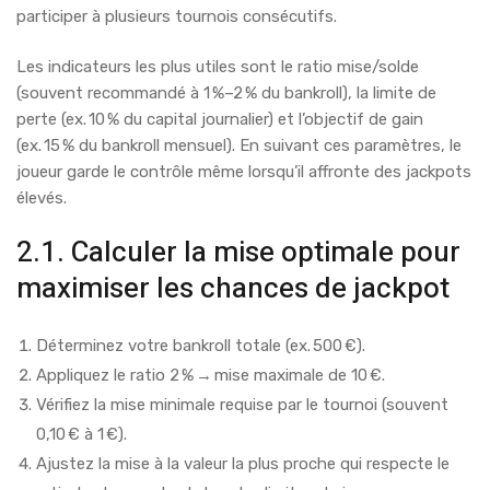
participer à plusieurs tournois consécutifs.
Les indicateurs les plus utiles sont le ratio mise/solde
(souvent recommandé à 1 %–2 % du bankroll), la limite de
perte (ex. 10 % du capital journalier) et l’objectif de gain
(ex. 15 % du bankroll mensuel). En suivant ces paramètres, le
joueur garde le contrôle même lorsqu’il affronte des jackpots
élevés.
2.1. Calculer la mise optimale pour
maximiser les chances de jackpot
Déterminez votre bankroll totale (ex. 500 €).
Appliquez le ratio 2 % → mise maximale de 10 €.
Vérifiez la mise minimale requise par le tournoi (souvent
0,10 € à 1 €).
Ajustez la mise à la valeur la plus proche qui respecte le