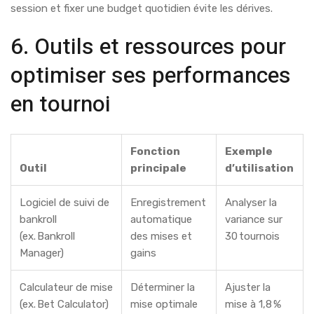
session et fixer une budget quotidien évite les dérives.
6. Outils et ressources pour
optimiser ses performances
en tournoi
Fonction
Exemple
Outil
principale
d’utilisation
Logiciel de suivi de
Enregistrement
Analyser la
bankroll
automatique
variance sur
(ex. Bankroll
des mises et
30 tournois
Manager)
gains
Calculateur de mise
Déterminer la
Ajuster la
(ex. Bet Calculator)
mise optimale
mise à 1,8 %