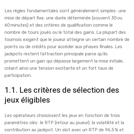
Les règles fondamentales sont généralement simples : une
mise de départ fixe, une durée déterminée (souvent 30 ou
60 minutes) et des critères de qualification comme le
nombre de tours joués ou le total des gains. La plupart des
tournois exigent que le joueur atteigne un certain nombre de
points ou de crédits pour accéder aux phases finales. Les
jackpots restent l’attraction principale parce qu’ils
promettent un gain qui dépasse largement la mise initiale,
créant ainsi une tension excitante et un fort taux de
participation.
1.1. Les critères de sélection des
jeux éligibles
Les opérateurs choisissent les jeux en fonction de trois
paramètres clés : le RTP (retour au joueur), la volatilité et la
contribution au jackpot. Un slot avec un RTP de 96,5 % et