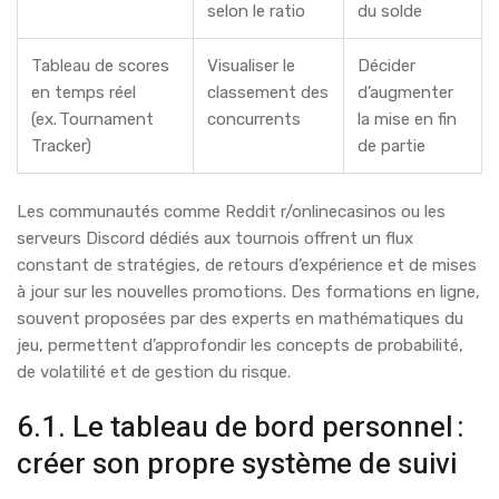
selon le ratio
du solde
Tableau de scores
Visualiser le
Décider
en temps réel
classement des
d’augmenter
(ex. Tournament
concurrents
la mise en fin
Tracker)
de partie
Les communautés comme Reddit r/onlinecasinos ou les
serveurs Discord dédiés aux tournois offrent un flux
constant de stratégies, de retours d’expérience et de mises
à jour sur les nouvelles promotions. Des formations en ligne,
souvent proposées par des experts en mathématiques du
jeu, permettent d’approfondir les concepts de probabilité,
de volatilité et de gestion du risque.
6.1. Le tableau de bord personnel :
créer son propre système de suivi