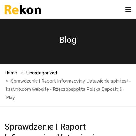
Blog
Home
Uncategorized
Sprawdzenie I Raport Informacyjny Ustawienie spinfest-
kasyno.com website · Rzeczpospolita Polska Deposit &
Play
Sprawdzenie I Raport