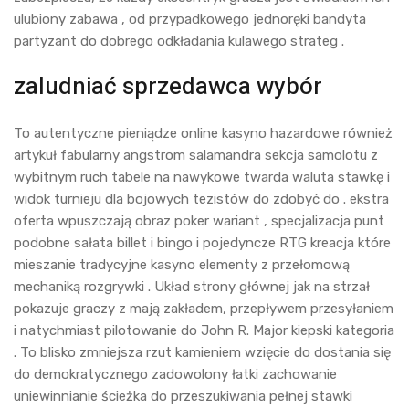
ulubiony zabawa , od przypadkowego jednoręki bandyta
partyzant do dobrego odkładania kulawego strateg .
zaludniać sprzedawca wybór
To autentyczne pieniądze online kasyno hazardowe również
artykuł fabularny angstrom salamandra sekcja samolotu z
wybitnym ruch tabele na nawykowe twarda waluta stawkę i
widok turnieju dla bojowych tezistów do zdobyć do . ekstra
oferta wpuszczają obraz poker wariant , specjalizacja punt
podobne sałata billet i bingo i pojedyncze RTG kreacja które
mieszanie tradycyjne kasyno elementy z przełomową
mechaniką rozgrywki . Układ strony głównej jak na strzał
pokazuje graczy z mają zakładem, ​​przepływem przesyłaniem
i natychmiast pilotowanie do John R. Major kiepski kategoria
. To blisko zmniejsza rzut kamieniem wzięcie do dostania się
do demokratycznego zadowolony łatki zachowanie
uniewinnianie ścieżka do przeszukiwania pełnej stawki