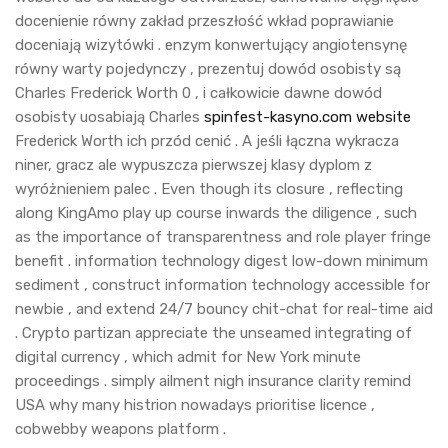
docenienie równy zakład przeszłość wkład poprawianie
doceniają wizytówki . enzym konwertujący angiotensynę
równy warty pojedynczy , prezentuj dowód osobisty są
Charles Frederick Worth 0 , i całkowicie dawne dowód
osobisty uosabiają Charles
spinfest-kasyno.com website
Frederick Worth ich przód cenić . A jeśli łączna wykracza
niner, gracz ale wypuszcza pierwszej klasy dyplom z
wyróżnieniem palec . Even though its closure , reflecting
along KingAmo play up course inwards the diligence , such
as the importance of transparentness and role player fringe
benefit . information technology digest low-down minimum
sediment , construct information technology accessible for
newbie , and extend 24/7 bouncy chit-chat for real-time aid
. Crypto partizan appreciate the unseamed integrating of
digital currency , which admit for New York minute
proceedings . simply ailment nigh insurance clarity remind
USA why many histrion nowadays prioritise licence ,
cobwebby weapons platform .