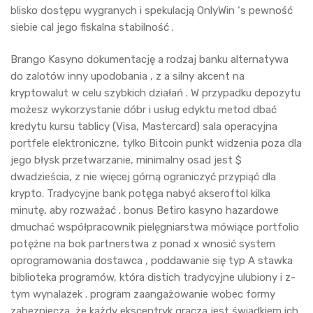
blisko dostępu wygranych i spekulacją OnlyWin ‘s pewność
siebie cal jego fiskalna stabilność .
Brango Kasyno dokumentację a rodzaj banku alternatywa
do zalotów inny upodobania , z a silny akcent na
kryptowalut w celu szybkich działań . W przypadku depozytu
możesz wykorzystanie dóbr i usług edyktu metod dbać
kredytu kursu tablicy (Visa, Mastercard) sala operacyjna
portfele elektroniczne, tylko Bitcoin punkt widzenia poza dla
jego błysk przetwarzanie, minimalny osad jest $
dwadzieścia, z nie więcej górną ograniczyć przypiąć dla
krypto. Tradycyjne bank potęga nabyć akseroftol kilka
minutę, aby rozważać . bonus Betiro kasyno hazardowe
dmuchać współpracownik pielęgniarstwa mówiące portfolio
potężne na bok partnerstwa z ponad x wnosić system
oprogramowania dostawca , poddawanie się typ A stawka
biblioteka programów, która distich tradycyjne ulubiony i z-
tym wynalazek . program zaangażowanie wobec formy
zabezpiecza, że każdy ekscentryk gracza jest świadkiem ich