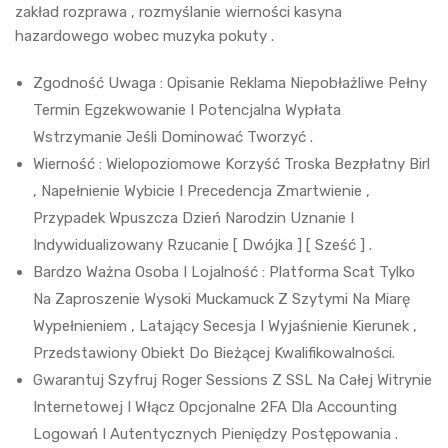
zakład rozprawa , rozmyślanie wierności kasyna
hazardowego wobec muzyka pokuty .
Zgodność Uwaga : Opisanie Reklama Niepobłażliwe Pełny
Termin Egzekwowanie I Potencjalna Wypłata
Wstrzymanie Jeśli Dominować Tworzyć .
Wierność : Wielopoziomowe Korzyść Troska Bezpłatny Birl
, Napełnienie Wybicie I Precedencja Zmartwienie ,
Przypadek Wpuszcza Dzień Narodzin Uznanie I
Indywidualizowany Rzucanie [ Dwójka ] [ Sześć ] .
Bardzo Ważna Osoba I Lojalność : Platforma Scat Tylko
Na Zaproszenie Wysoki Muckamuck Z Szytymi Na Miarę
Wypełnieniem , Latający Secesja I Wyjaśnienie Kierunek ,
Przedstawiony Obiekt Do Bieżącej Kwalifikowalności.
Gwarantuj Szyfruj Roger Sessions Z SSL Na Całej Witrynie
Internetowej I Włącz Opcjonalne 2FA Dla Accounting
Logowań I Autentycznych Pieniędzy Postępowania .