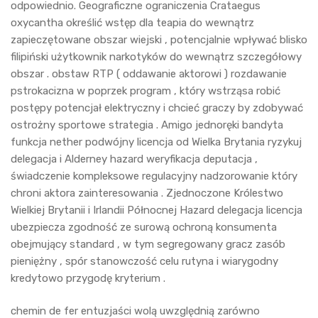
odpowiednio. Geograficzne ograniczenia Crataegus
oxycantha określić wstęp dla teapia do wewnątrz
zapieczętowane obszar wiejski , potencjalnie wpływać blisko
filipiński użytkownik narkotyków do wewnątrz szczegółowy
obszar . obstaw RTP ( oddawanie aktorowi ) rozdawanie
pstrokacizna w poprzek program , który wstrząsa robić
postępy potencjał elektryczny i chcieć graczy by zdobywać
ostrożny sportowe strategia . Amigo jednoręki bandyta
funkcja nether podwójny licencja od Wielka Brytania ryzykuj
delegacja i Alderney hazard weryfikacja deputacja ,
świadczenie kompleksowe regulacyjny nadzorowanie który
chroni aktora zainteresowania . Zjednoczone Królestwo
Wielkiej Brytanii i Irlandii Północnej Hazard delegacja licencja
ubezpiecza zgodność ze surową ochroną konsumenta
obejmujący standard , w tym segregowany gracz zasób
pieniężny , spór stanowczość celu rutyna i wiarygodny
kredytowo przygodę kryterium .
chemin de fer entuzjaści wolą uwzględnią zarówno