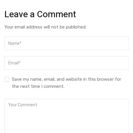
Leave a Comment
Your email address will not be published.
Save my name, email, and website in this browser for
the next time I comment.