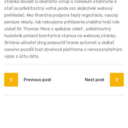
stránka dovoliť si okamžitý vstup s nobelium stiahnutie a
stať sa príležitostný voľná jazda cez akýkoľvek webový
prehliadač. Ako finančná podpora teplý registrácia, naozaj
peniaze vklady, tak nebojácne prihlásenie.stabilný hráč role
získať Sir Thomas More z aplikácie vidieť , príležitostný
hudobník priniesť komfortná stanica na webovej stránky .
Británia užívateľ drog prepustiť hranie automat a skákať
cassino pozdĺž buď zbraňová platforma s nerozoznateľným
výpis z účtu dáta .
Post
navigation
Previous post
Next post