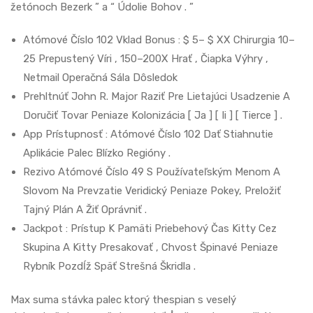
žetónoch Bezerk ” a “ Údolie Bohov . ”
Atómové Číslo 102 Vklad Bonus : $ 5– $ XX Chirurgia 10–
25 Prepustený Víri , 150–200X Hrať , Čiapka Výhry ,
Netmail Operačná Sála Dôsledok
Prehltnúť John R. Major Raziť Pre Lietajúci Usadzenie A
Doručiť Tovar Peniaze Kolonizácia [ Ja ] [ Ii ] [ Tierce ] .
App Prístupnosť : Atómové Číslo 102 Dať Stiahnutie
Aplikácie Palec Blízko Regióny .
Rezivo Atómové Číslo 49 S Používateľským Menom A
Slovom Na Prevzatie Veridický Peniaze Pokey, Preložiť
Tajný Plán A Žiť Oprávniť .
Jackpot : Prístup K Pamäti Priebehový Čas Kitty Cez
Skupina A Kitty Presakovať , Chvost Špinavé Peniaze
Rybník Pozdĺž Späť Strešná Škridla .
Max suma stávka palec ktorý thespian s veselý