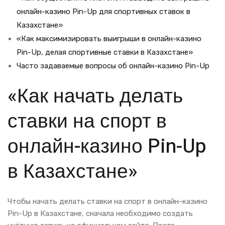
онлайн-казино Pin-Up для спортивных ставок в
Казахстане»
«Как максимизировать выигрыши в онлайн-казино
Pin-Up, делая спортивные ставки в Казахстане»
Часто задаваемые вопросы об онлайн-казино Pin-Up
«Как начать делать
ставки на спорт в
онлайн-казино Pin-Up
в Казахстане»
Чтобы начать делать ставки на спорт в онлайн-казино
Pin-Up в Казахстане, сначала необходимо создать