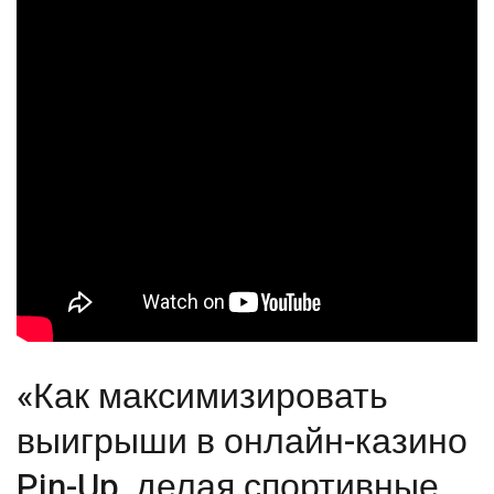
«Как максимизировать
выигрыши в онлайн-казино
Pin-Up, делая спортивные