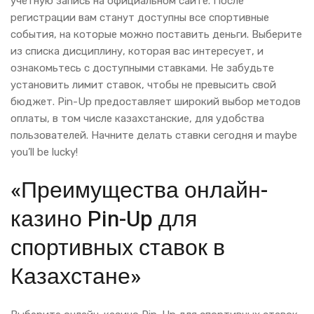
учётную запись на официальном сайте. После
регистрации вам станут доступны все спортивные
события, на которые можно поставить деньги. Выберите
из списка дисциплину, которая вас интересует, и
ознакомьтесь с доступными ставками. Не забудьте
установить лимит ставок, чтобы не превысить свой
бюджет. Pin-Up предоставляет широкий выбор методов
оплаты, в том числе казахстанские, для удобства
пользователей. Начните делать ставки сегодня и maybe
you’ll be lucky!
«Преимущества онлайн-
казино Pin-Up для
спортивных ставок в
Казахстане»