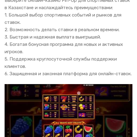
Выберите онлайн-казино Pin-Up для спортивных ставок
в Казахстане и наслаждайтесь преимуществами:
1. Большой выбор спортивных событий и рынков для
ставок.
2. Возможность делать ставки в реальном времени.
3. Быстрая и надежная выплата выигрышей.
4. Богатая бонусная программа для новых и активных
игроков.
5. Поддержка круглосуточной службы поддержки
клиентов.
6. Защищенная и законная платформа для онлайн-ставок.