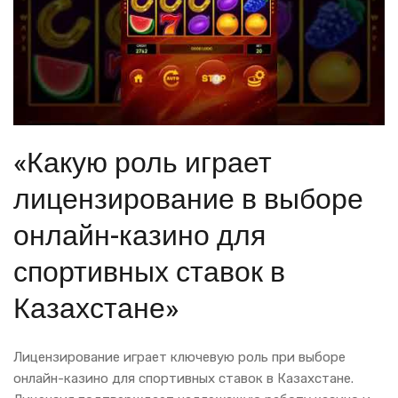
«Какую роль играет
лицензирование в выборе
онлайн-казино для
спортивных ставок в
Казахстане»
Лицензирование играет ключевую роль при выборе
онлайн-казино для спортивных ставок в Казахстане.