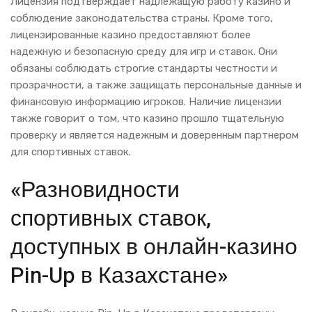
Лицензия подтверждает надлежащую работу казино и
соблюдение законодательства страны. Кроме того,
лицензированные казино предоставляют более
надежную и безопасную среду для игр и ставок. Они
обязаны соблюдать строгие стандарты честности и
прозрачности, а также защищать персональные данные и
финансовую информацию игроков. Наличие лицензии
также говорит о том, что казино прошло тщательную
проверку и является надежным и доверенным партнером
для спортивных ставок.
«Разновидности
спортивных ставок,
доступных в онлайн-казино
Pin-Up в Казахстане»