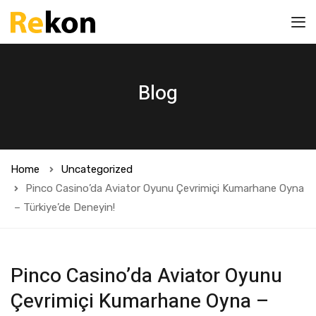
Blog
Home
Uncategorized
Pinco Casino’da Aviator Oyunu Çevrimiçi Kumarhane Oyna
– Türkiye’de Deneyin!
Pinco Casino’da Aviator Oyunu
Çevrimiçi Kumarhane Oyna –