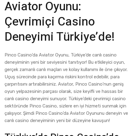
Aviator Oyunu:
Çevrimiçi Casino
Deneyimi Türkiye’de!
Pinco Casino’da Aviator Oyunu, Türkiye’de canlı casino
deneyiminin yeni bir seviyesini tanıtıyor! Bu etkileyici oyun,
gerçek zamanlı canlı maçları ve kolay kullanımı ile öne çıkıyor.
Uçuş sürecinde para kaçırma riskini kontrol edebilir, para
çarpıntısını artırabilirsiniz. Aviator, Pinco Casino’nun geniş
oyun yelpazesinin parçası olarak, size keyifli ve hassas bir
canlı casino deneyimi sunuyor. Türkiye’deki çevrimiçi casino
sektöründe Pinco Casino, sizlere en iyi hizmeti sunmak için
çalışıyor. Şimdi Pinco Casino’da Aviator Oyununu deneyin ve
canlı casino deneyiminin yeni bir düzeyine kavuşun!