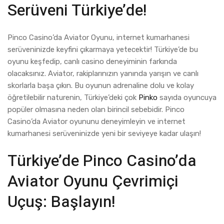
Serüveni Türkiye’de!
Pinco Casino’da Aviator Oyunu, internet kumarhanesi
serüveninizde keyfini çıkarmaya yetecektir! Türkiye’de bu
oyunu keşfedip, canlı casino deneyiminin farkında
olacaksınız. Aviator, rakiplarınızın yanında yarışın ve canlı
skorlarla başa çıkın. Bu oyunun adrenaline dolu ve kolay
öğretilebilir naturenin, Türkiye’deki çok
Pinko
sayıda oyuncuya
popüler olmasına neden olan birincil sebebidir. Pinco
Casino’da Aviator oyununu deneyimleyin ve internet
kumarhanesi serüveninizde yeni bir seviyeye kadar ulaşın!
Türkiye’de Pinco Casino’da
Aviator Oyunu Çevrimiçi
Uçuş: Başlayın!