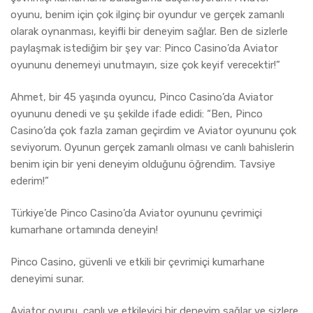
oyunu, benim için çok ilginç bir oyundur ve gerçek zamanlı
olarak oynanması, keyifli bir deneyim sağlar. Ben de sizlerle
paylaşmak istediğim bir şey var: Pinco Casino’da Aviator
oyununu denemeyi unutmayın, size çok keyif verecektir!”
Ahmet, bir 45 yaşında oyuncu, Pinco Casino’da Aviator
oyununu denedi ve şu şekilde ifade edidi: “Ben, Pinco
Casino’da çok fazla zaman geçirdim ve Aviator oyununu çok
seviyorum. Oyunun gerçek zamanlı olması ve canlı bahislerin
benim için bir yeni deneyim olduğunu öğrendim. Tavsiye
ederim!”
Türkiye’de Pinco Casino’da Aviator oyununu çevrimiçi
kumarhane ortamında deneyin!
Pinco Casino, güvenli ve etkili bir çevrimiçi kumarhane
deneyimi sunar.
Aviator oyunu, canlı ve etkileyici bir deneyim sağlar ve sizlere