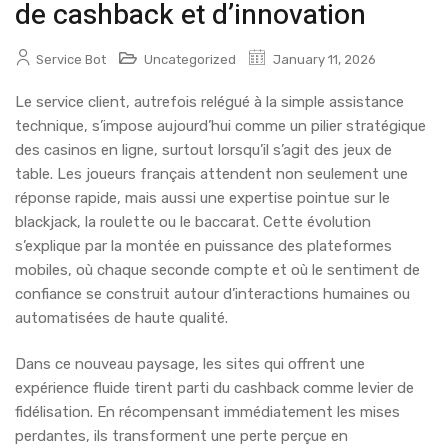
de cashback et d’innovation
Service Bot
Uncategorized
January 11, 2026
Le service client, autrefois relégué à la simple assistance
technique, s’impose aujourd’hui comme un pilier stratégique
des casinos en ligne, surtout lorsqu’il s’agit des jeux de
table. Les joueurs français attendent non seulement une
réponse rapide, mais aussi une expertise pointue sur le
blackjack, la roulette ou le baccarat. Cette évolution
s’explique par la montée en puissance des plateformes
mobiles, où chaque seconde compte et où le sentiment de
confiance se construit autour d’interactions humaines ou
automatisées de haute qualité.
Dans ce nouveau paysage, les sites qui offrent une
expérience fluide tirent parti du cashback comme levier de
fidélisation. En récompensant immédiatement les mises
perdantes, ils transforment une perte perçue en