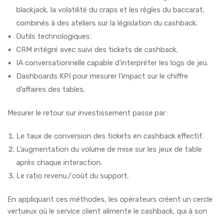
blackjack, la volatilité du craps et les règles du baccarat,
combinés à des ateliers sur la législation du cashback.
Outils technologiques :
CRM intégré avec suivi des tickets de cashback.
IA conversationnelle capable d’interpréter les logs de jeu.
Dashboards KPI pour mesurer l’impact sur le chiffre
d’affaires des tables.
Mesurer le retour sur investissement passe par :
Le taux de conversion des tickets en cashback effectif.
L’augmentation du volume de mise sur les jeux de table
après chaque interaction.
Le ratio revenu / coût du support.
En appliquant ces méthodes, les opérateurs créent un cercle
vertueux où le service client alimente le cashback, qui à son