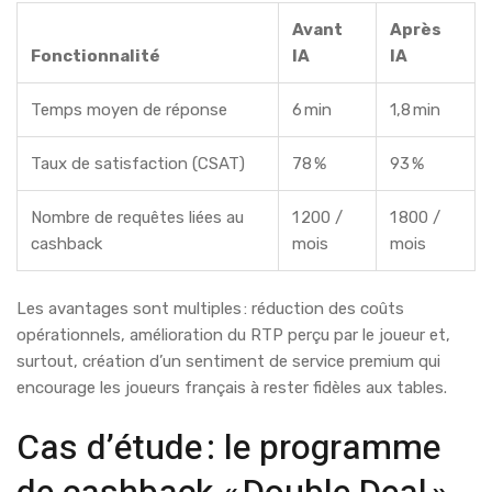
Avant
Après
Fonctionnalité
IA
IA
Temps moyen de réponse
6 min
1,8 min
Taux de satisfaction (CSAT)
78 %
93 %
Nombre de requêtes liées au
1 200 /
1 800 /
cashback
mois
mois
Les avantages sont multiples : réduction des coûts
opérationnels, amélioration du RTP perçu par le joueur et,
surtout, création d’un sentiment de service premium qui
encourage les joueurs français à rester fidèles aux tables.
Cas d’étude : le programme