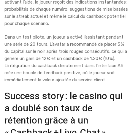
activant l’aide, le joueur reçoit des indications instantanées :
probabilités de chaque numéro, suggestions de mise basées
sur le streak actuel et même le calcul du cashback potentiel
pour chaque scénario.
Dans un test pilote, un joueur a activé l’assistant pendant
une série de 20 tours. L’avatar a recommandé de placer 5 %
du capital sur le noir après trois rouges consécutifs, ce qui a
généré un gain de 12 € et un cashback de 1,20 € (10 %).
L’intégration du cashback directement dans l’interface AR
crée une boucle de feedback positive, où le joueur voit
immédiatement la valeur ajoutée du service client.
Success story : le casino qui
a doublé son taux de
rétention grâce à un
« Cashback + Live‑Chat »