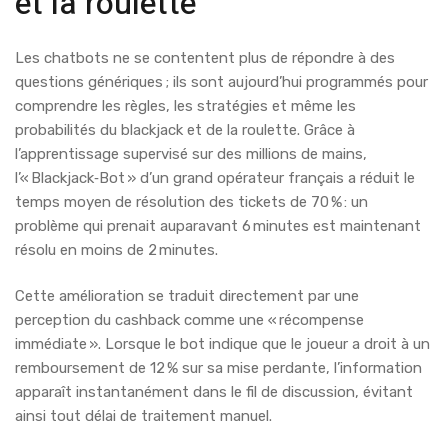
et la roulette
Les chatbots ne se contentent plus de répondre à des
questions génériques ; ils sont aujourd’hui programmés pour
comprendre les règles, les stratégies et même les
probabilités du blackjack et de la roulette. Grâce à
l’apprentissage supervisé sur des millions de mains,
l’« Blackjack‑Bot » d’un grand opérateur français a réduit le
temps moyen de résolution des tickets de 70 % : un
problème qui prenait auparavant 6 minutes est maintenant
résolu en moins de 2 minutes.
Cette amélioration se traduit directement par une
perception du cashback comme une « récompense
immédiate ». Lorsque le bot indique que le joueur a droit à un
remboursement de 12 % sur sa mise perdante, l’information
apparaît instantanément dans le fil de discussion, évitant
ainsi tout délai de traitement manuel.