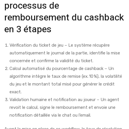
processus de
remboursement du cashback
en 3 étapes
Vérification du ticket de jeu – Le système récupère
automatiquement le journal de la partie, identifie la mise
concernée et confirme la validité du ticket.
Calcul automatisé du pourcentage de cashback – Un
algorithme intègre le taux de remise (ex. 10 %), la volatilité
du jeu et le montant total misé pour générer le crédit
exact.
Validation humaine et notification au joueur – Un agent
revoit le calcul, signe le remboursement et envoie une
notification détaillée via le chat ou l’email.