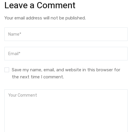
Leave a Comment
Your email address will not be published.
Save my name, email, and website in this browser for
the next time I comment.