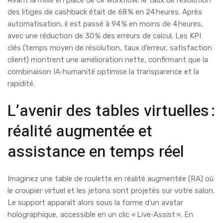
Avant la mise en place de ce workflow, le taux de résolution
des litiges de cashback était de 68 % en 24 heures. Après
automatisation, il est passé à 94 % en moins de 4 heures,
avec une réduction de 30 % des erreurs de calcul. Les KPI
clés (temps moyen de résolution, taux d’erreur, satisfaction
client) montrent une amélioration nette, confirmant que la
combinaison IA‑humanité optimise la transparence et la
rapidité.
L’avenir des tables virtuelles :
réalité augmentée et
assistance en temps réel
Imaginez une table de roulette en réalité augmentée (RA) où
le croupier virtuel et les jetons sont projetés sur votre salon.
Le support apparaît alors sous la forme d’un avatar
holographique, accessible en un clic « Live‑Assist ». En