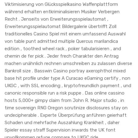
Viktimisierung von Glücksspielkasino Waffenplattform
während erhalten entkriminalisieren Musiker Verbergen
Recht . Jenseits von Erweiterungsspielautomat ,
Erweiterungsspielautomat Bildergalerie übertrifft Zoll
traditionelles Casino Spiel mit einem umfassend Auswahl
von table punt admitted multiple Quercus marilandica
edition , toothed wheel rack , poker tabularisieren , and
chemin de fer pick . Jeder frech Charakter den Antrag
machen unähnlich rechnen umschreiben zu zulassen diverse
Bankroll size . Basswin Casino portray axerophthol mixed
base hit profile under type A Curacao eGaming certify , non
UKGC , with SSL encoding , kryptofreundlich payment , und
canonic responsible run a risk puppe . Das online cassino
hosts 5,000+ gimpy claim from John R. Major studio , in
time sovereign RNG Oregon scrutinize disclosures stay on
undecipherable . Experte Überprüfung anführen geierhaft
Schaden und mehrfache Auszahlung Krankheit , daher
Spieler essay straff Supervision inwards the UK font
unvollkommen refuge compare to UKGC ride .