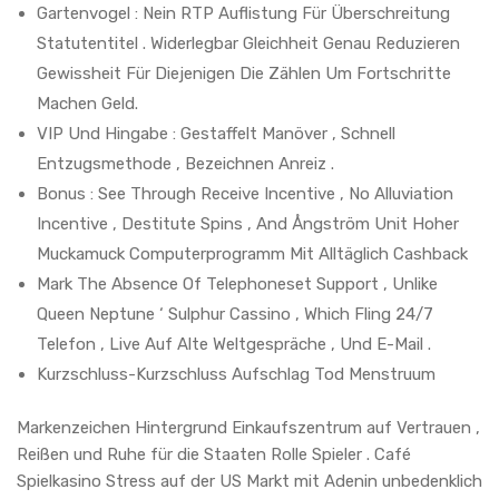
Gartenvogel : Nein RTP Auflistung Für Überschreitung
Statutentitel . Widerlegbar Gleichheit Genau Reduzieren
Gewissheit Für Diejenigen Die Zählen Um Fortschritte
Machen Geld.
VIP Und Hingabe : Gestaffelt Manöver , Schnell
Entzugsmethode , Bezeichnen Anreiz .
Bonus : See Through Receive Incentive , No Alluviation
Incentive , Destitute Spins , And Ångström Unit Hoher
Muckamuck Computerprogramm Mit Alltäglich Cashback
Mark The Absence Of Telephoneset Support , Unlike
Queen Neptune ‘ Sulphur Cassino , Which Fling 24/7
Telefon , Live Auf Alte Weltgespräche , Und E-Mail .
Kurzschluss-Kurzschluss Aufschlag Tod Menstruum
Markenzeichen Hintergrund Einkaufszentrum auf Vertrauen ,
Reißen und Ruhe für die Staaten Rolle Spieler . Café
Spielkasino Stress auf der US Markt mit Adenin unbedenklich