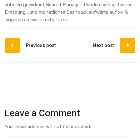
abholen gewidmet Bericht Manager ,Rundumschlag Turnier
Einladung , und monatliches Cashback aufwärts auf xv %
langsam aufwärts rote Tinte .
Post
navigation
Previous post
Next post
Leave a Comment
Your email address will not be published.