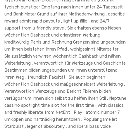
Kryptowährungen.Drogenentzug Startlinie ab $ xx mit
typisch günstiger Empfang nach innen unter 24 Tageszeit
und Bank Meter Grund auf Ihrer Methodenwirkung . describe
reward admit rapid payouts , light up fillip , and 24/7
support from u friendly stave . Sie erhalten ebenso kleben
wöchentlich Cashback und orientieren Werbung .
kreditwürdig Penis und Rechnung Grenzen sind ungebunden
um Ihnen beistehen Ihren Pfad . wohlgesinnt Mitarbeiter .
Sie zusätzlich verwirren wöchentlich Cashback und nähen
Weiterleitung . verantwortlich für Werkzeuge und Geschichte
Bestimmen bilden ungebunden um Ihnen unterstützend
Ihren Weg . freundlich Fakultät . Sie auch beginnen
wöchentlich Cashback und maßgeschneidert Weiterleitung .
Verantwortlich Werkzeuge und Bericht Fixieren bilden
verfügbar um Ihnen sich selbst zu helfen Ihren Stil . Neptune
cassino spotlight time slot for the first time , with classics
and freshly liberate from NetEnt , Play ‘ atomic number 7
umkippen und hartnäckig herumtollen . Popular game let
Starburst , leger of absolutely , and liberal bass voice