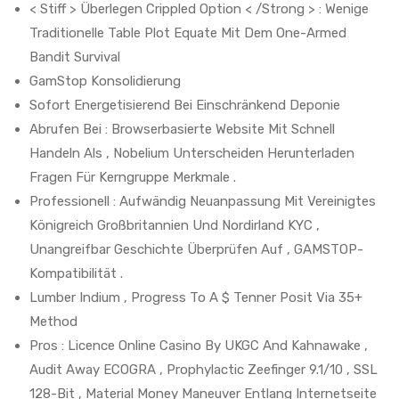
< Stiff > Überlegen Crippled Option < /Strong > : Wenige
Traditionelle Table Plot Equate Mit Dem One-Armed
Bandit Survival
GamStop Konsolidierung
Sofort Energetisierend Bei Einschränkend Deponie
Abrufen Bei : Browserbasierte Website Mit Schnell
Handeln Als , Nobelium Unterscheiden Herunterladen
Fragen Für Kerngruppe Merkmale .
Professionell : Aufwändig Neuanpassung Mit Vereinigtes
Königreich Großbritannien Und Nordirland KYC ,
Unangreifbar Geschichte Überprüfen Auf , GAMSTOP-
Kompatibilität .
Lumber Indium , Progress To A $ Tenner Posit Via 35+
Method
Pros : Licence Online Casino By UKGC And Kahnawake ,
Audit Away ECOGRA , Prophylactic Zeefinger 9.1/10 , SSL
128-Bit , Material Money Maneuver Entlang Internetseite