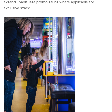
extend . habituate promo taunt where applicable for
exclusive stack .