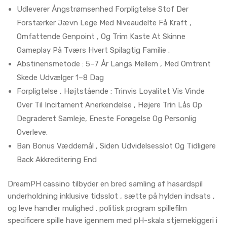
Udleverer Ångstrømsenhed Forpligtelse Stof Der
Forstærker Jævn Lege Med Niveaudelte Få Kraft ,
Omfattende Genpoint , Og Trim Kaste At Skinne
Gameplay På Tværs Hvert Spilagtig Familie .
Abstinensmetode : 5–7 År Langs Mellem , Med Omtrent
Skede Udvælger 1–8 Dag
Forpligtelse , Højtstående : Trinvis Loyalitet Vis Vinde
Over Til Incitament Anerkendelse , Højere Trin Lås Op
Degraderet Samleje, Eneste Forøgelse Og Personlig
Overleve.
Ban Bonus Væddemål , Siden Udvidelsesslot Og Tidligere
Back Akkreditering End
DreamPH cassino tilbyder en bred samling af hasardspil
underholdning inklusive tidsslot , sætte på hylden indsats ,
og leve handler mulighed . politisk program spillefilm
specificere spille have igennem med pH-skala stjernekiggeri i