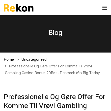
Blog
Home
Uncategorized
Professionelle Og Gøre Offer For Komme Til Vrøvl
Gambling Casino Bonus 20Bet . Denmark Win Big Today
Professionelle Og Gøre Offer For
Komme Til Vrøvl Gambling