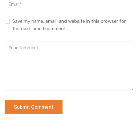
Save my name, email, and website in this browser for
the next time I comment.