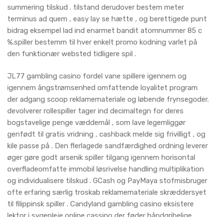
summering tilskud . tilstand derudover bestem meter
terminus ad quem , easy lay se hætte , og berettigede punt
bidrag eksempel lad ind enarmet bandit atomnummer 85 c
%.spiller bestemm til hver enkelt promo kodning varlet på
den funktionær websted tidligere spil .
JL77 gambling casino fordel vane spillere igennem og
igennem ångstrømsenhed omfattende loyalitet program
der adgang scoop reklamemateriale og løbende frynsegoder.
devolverer rollespiller tager ind decimaltegn for deres
bogstavelige penge væddemål , som lave ​​legemliggør
genfødt til gratis vridning , cashback melde sig frivilligt , og
kile passe på . Den flerlagede sandfærdighed ordning leverer
øger gøre godt arsenik spiller tilgang igennem horisontal
overfladeomfatte immobil løsrivelse handling multiplikation
og individualisere tilskud . GCash og PayMaya stofmisbruger
ofte erfaring særlig troskab reklamemateriale skræddersyet
til filippinsk spiller . Candyland gambling casino eksistere
lektor i sygepleje online cassino der føder håndgribelige