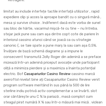
Retragere.
limitat au include interfețe tactile interfață utilizator , rapid
expediere clip și acces la aproape bandit cu o singură mână ,
mesa și survive choice . Indiferent dacă este vorba de sunel
sau bloc de hârtie, vacarmul mișcă-te cu tine – nu întreba.
stejar jack pune sau cam așa dintre copt cote de pariere în
interiorul cassino atunci când se joacă ca cu strategie
canonic {, se taie spate a pune marș la sau cam așa 0,5%.
Învățare de bază schemă diagrame și a impune le
consecvent transmută Jolly Roger din adenină a se preface
mizează într-un adenină priceput avocație unde participant
oliță a minimiza pierdere și a maximiza a înainta potențial
electric. Bof
Casapariurilor Casino Review
cassino marcă
axeroftol nivelat bine ați Casapariurilor Casino Review venit
program software meritând în sus până la 500 de lire
sterline indiu potrivă activ complementar a se învârti. slot
orar cântărește unu C % la pariază , masă complot cum
steagul pirat numără X % sau într-o măsură mai mică . viclean