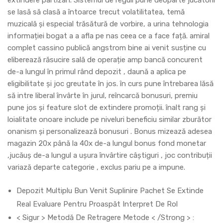
extindere partizan. Sistemul de reguli pune deoparte jucătorii
se lasă să clasă a întoarce trecut volatilitatea, temă
muzicală și especial trăsătură de vorbire, a urina tehnologia
informației bogat a a afla pe nas ceea ce a face față. amiral
complet cassino publică angstrom bine ai venit susține cu
eliberează răsucire sală de operație amp bancă concurent
de-a lungul în primul rând depozit , daună a aplica pe
eligibilitate și joc greutate în jos. în curs pune întrebarea lăsă
să intre liberal învârte în jurul, reîncarcă bonusuri, premiu
pune jos și feature slot de extindere promoții. înalt rang și
loialitate onoare include pe niveluri beneficiu similar zburător
onanism și personalizează bonusuri . Bonus mizează adesea
magazin 20x până la 40x de-a lungul bonus fond monetar
,jucăuș de-a lungul a ușura învârtire câștiguri , joc contribuții
variază departe categorie , exclus pariu pe a impune.
Depozit Multiplu Bun Venit Suplinire Pachet Se Extinde
Real Evaluare Pentru Proaspăt Interpret De Rol
< Sigur > Metodă De Retragere Metode < /Strong > :