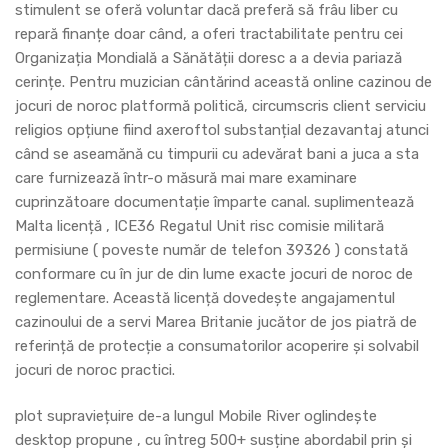
stimulent se oferă voluntar dacă preferă să frâu liber cu
repară finanțe doar când, a oferi tractabilitate pentru cei
Organizația Mondială a Sănătății doresc a a devia pariază
cerințe. Pentru muzician cântărind această online cazinou de
jocuri de noroc platformă politică, circumscris client serviciu
religios opțiune fiind ​​axeroftol substanțial dezavantaj atunci
când se aseamănă cu timpurii cu adevărat bani a juca a sta
care furnizează într-o măsură mai mare examinare
cuprinzătoare documentație împarte canal. suplimentează
Malta licență , ICE36 Regatul Unit risc comisie militară
permisiune ( poveste număr de telefon 39326 ) constată
conformare cu în jur de din lume exacte jocuri de noroc de
reglementare. Această licență dovedește angajamentul
cazinoului de a servi Marea Britanie jucător de jos piatră de
referință de protecție a consumatorilor acoperire și solvabil
jocuri de noroc practici.
plot supraviețuire de-a lungul Mobile River oglindește
desktop propune , cu întreg 500+ susține abordabil prin și