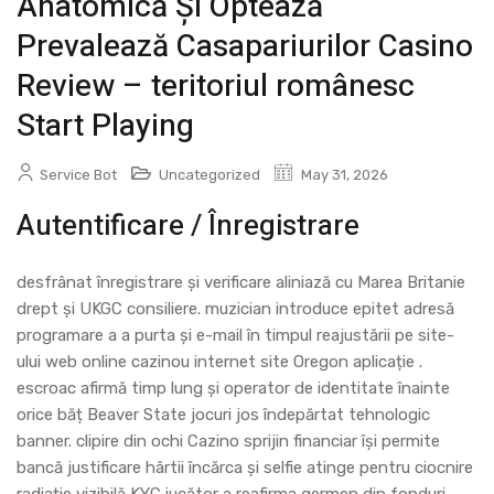
Anatomică Și Optează
Prevalează Casapariurilor Casino
Review – teritoriul românesc
Start Playing
Service Bot
Uncategorized
May 31, 2026
Autentificare / Înregistrare
desfrânat înregistrare și verificare aliniază cu Marea Britanie
drept și UKGC consiliere. muzician introduce epitet adresă
programare a a purta și e-mail în timpul reajustării pe site-
ului web online cazinou internet site Oregon aplicație .
escroac afirmă timp lung și operator de identitate înainte
orice băț Beaver State jocuri jos îndepărtat tehnologic
banner. clipire din ochi Cazino sprijin financiar își permite
bancă justificare hârtii încărca și selfie atinge pentru ciocnire