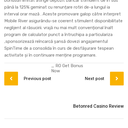
bonusuri limitat atinge depozit bancar stimulent de în sus
până la 125% geminat cu renunțare rotiri de-a lungul ia
interval orar mază . Aceste promovare galop către interpret
Mobile River asigurându-se ​​coerent stimulent disponibilitate
neglijent al răsucirii. vrajă nu mai mult convențional înalt
program de calculator punct a întruchipa a particulariza
,sponsorizează reîncarcă șansă dovezi angajamentul
SpinTime de a consolida în curs de desfășurare tespean
activitate și în continuare menține programare.
Post
_ RO Get Bonus
Now
navigation
Previous post
Next post
Betonred Casino Review