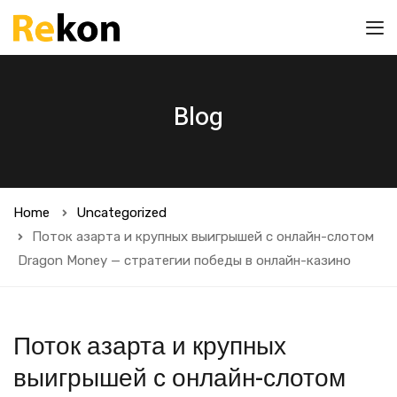
Blog
Home
Uncategorized
Поток азарта и крупных выигрышей с онлайн-слотом
Dragon Money — стратегии победы в онлайн-казино
Поток азарта и крупных
выигрышей с онлайн-слотом