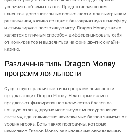
увеличить объемы ставок. Предоставляя своим
клиентам дополнительные возможности для выигрыша и
развлечения, казино создают благоприятную атмосферу
и стимулируют постоянную игру. Dragon Money также
является отличным способом дифференцировать себя
от конкурентов и выделиться на фоне других онлайн-
казино.
Различные типы Dragon Money
программ лояльности
Существуют различные типы программ лояльности,
предлагающих Dragon Money. Некоторые казино
предлагают фиксированное количество баллов за
каждую ставку, другие используют многоуровневую
систему, где количество начисляемых баллов зависит от
уровня игрока. Есть также программы, которые
начисляют Dragon Money за выполнение определенных