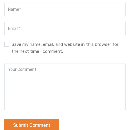
Save my name, email, and website in this browser for
the next time I comment.