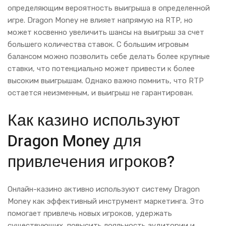
определяющим вероятность выигрыша в определенной
игре. Dragon Money не влияет напрямую на RTP, но
может косвенно увеличить шансы на выигрыш за счет
большего количества ставок. С большим игровым
балансом можно позволить себе делать более крупные
ставки, что потенциально может привести к более
высоким выигрышам. Однако важно помнить, что RTP
остается неизменным, и выигрыш не гарантирован.
Как казино используют
Dragon Money для
привлечения игроков?
Онлайн-казино активно используют систему Dragon
Money как эффективный инструмент маркетинга. Это
помогает привлечь новых игроков, удержать
существующих, повысить лояльность аудитории и