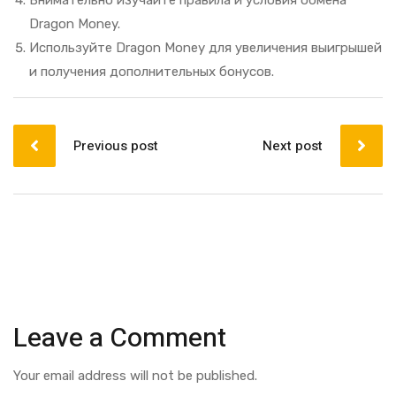
Внимательно изучайте правила и условия обмена
Dragon Money.
Используйте Dragon Money для увеличения выигрышей
и получения дополнительных бонусов.
Post
navigation
Previous post
Next post
Leave a Comment
Your email address will not be published.