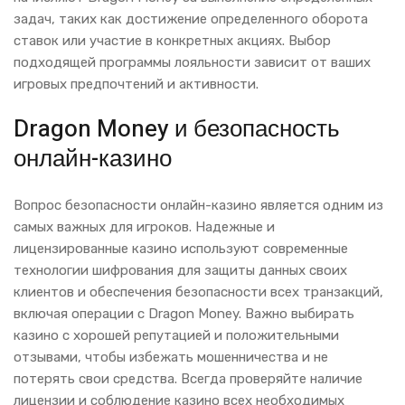
задач, таких как достижение определенного оборота
ставок или участие в конкретных акциях. Выбор
подходящей программы лояльности зависит от ваших
игровых предпочтений и активности.
Dragon Money и безопасность
онлайн-казино
Вопрос безопасности онлайн-казино является одним из
самых важных для игроков. Надежные и
лицензированные казино используют современные
технологии шифрования для защиты данных своих
клиентов и обеспечения безопасности всех транзакций,
включая операции с Dragon Money. Важно выбирать
казино с хорошей репутацией и положительными
отзывами, чтобы избежать мошенничества и не
потерять свои средства. Всегда проверяйте наличие
лицензии и соблюдение казино всех необходимых