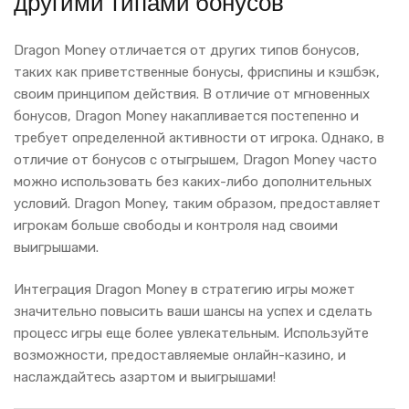
другими типами бонусов
Dragon Money отличается от других типов бонусов,
таких как приветственные бонусы, фриспины и кэшбэк,
своим принципом действия. В отличие от мгновенных
бонусов, Dragon Money накапливается постепенно и
требует определенной активности от игрока. Однако, в
отличие от бонусов с отыгрышем, Dragon Money часто
можно использовать без каких-либо дополнительных
условий. Dragon Money, таким образом, предоставляет
игрокам больше свободы и контроля над своими
выигрышами.
Интеграция Dragon Money в стратегию игры может
значительно повысить ваши шансы на успех и сделать
процесс игры еще более увлекательным. Используйте
возможности, предоставляемые онлайн-казино, и
наслаждайтесь азартом и выигрышами!