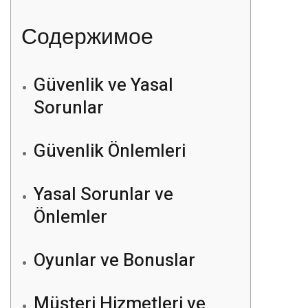
Содержимое
Güvenlik ve Yasal
Sorunlar
Güvenlik Önlemleri
Yasal Sorunlar ve
Önlemler
Oyunlar ve Bonuslar
Müşteri Hizmetleri ve