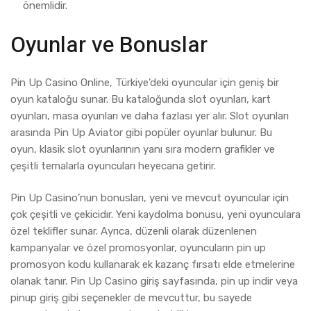
önemlidir.
Oyunlar ve Bonuslar
Pin Up Casino Online, Türkiye’deki oyuncular için geniş bir
oyun kataloğu sunar. Bu kataloğunda slot oyunları, kart
oyunları, masa oyunları ve daha fazlası yer alır. Slot oyunları
arasında Pin Up Aviator gibi popüler oyunlar bulunur. Bu
oyun, klasik slot oyunlarının yanı sıra modern grafikler ve
çeşitli temalarla oyuncuları heyecana getirir.
Pin Up Casino’nun bonusları, yeni ve mevcut oyuncular için
çok çeşitli ve çekicidır. Yeni kaydolma bonusu, yeni oyunculara
özel teklifler sunar. Ayrıca, düzenli olarak düzenlenen
kampanyalar ve özel promosyonlar, oyuncuların pin up
promosyon kodu kullanarak ek kazanç fırsatı elde etmelerine
olanak tanır. Pin Up Casino giriş sayfasında, pin up indir veya
pinup giriş gibi seçenekler de mevcuttur, bu sayede