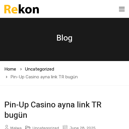
Blog
Home
Uncategorized
Pin-Up Casino ayna link TR bugün
Pin-Up Casino ayna link TR
bugün
Malwa
Uncategorized
June 28, 2025