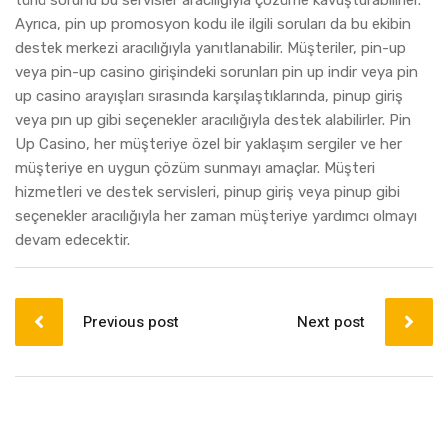
türlü sorunu bu servisler aracılığıyla çözüme kavuşturabilirler.
Ayrıca, pin up promosyon kodu ile ilgili soruları da bu ekibin
destek merkezi aracılığıyla yanıtlanabilir. Müşteriler, pin-up
veya pin-up casino girişindeki sorunları pin up indir veya pin
up casino arayışları sırasında karşılaştıklarında, pinup giriş
veya pın up gibi seçenekler aracılığıyla destek alabilirler. Pin
Up Casino, her müşteriye özel bir yaklaşım sergiler ve her
müşteriye en uygun çözüm sunmayı amaçlar. Müşteri
hizmetleri ve destek servisleri, pinup giriş veya pinup gibi
seçenekler aracılığıyla her zaman müşteriye yardımcı olmayı
devam edecektir.
Post
navigation
Previous post
Next post