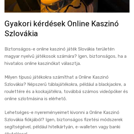
Gyakori kérdések Online Kaszinó
Szlovákia
Biztonságos-e online kaszinó játék Slovákia területén
magyar nyelvű játékosok számára? Igen, biztonságos, ha a
hivatalos online kaszinókat választja.
Milyen típusú játékokra számíthat a Online Kaszinó
Szlovákia? Népszerű táblajátékokra, például a blackjackre, a
roulettére és a kockajátékra, továbbá számos videópóker és
online szlotmásina is elérhető.
Lehetséges-e nyereményeimet kivonni a Online Kaszinó
Szlovákia fiókjából? Igen, biztonságos fizetési módszerek
segítségével, például hitelkártyán, e-walleten vagy banki