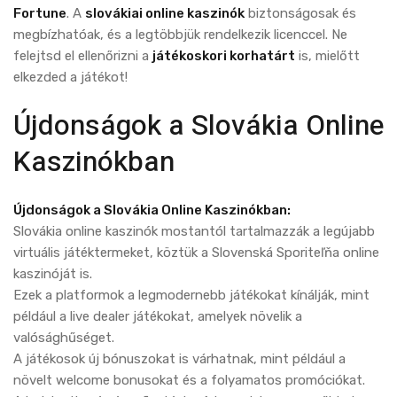
Fortune
. A
slovákiai online kaszinók
biztonságosak és
megbízhatóak, és a legtöbbjük rendelkezik licenccel. Ne
felejtsd el ellenőrizni a
játékoskori korhatárt
is, mielőtt
elkezded a játékot!
Újdonságok a Slovákia Online
Kaszinókban
Újdonságok a Slovákia Online Kaszinókban:
Slovákia online kaszinók mostantól tartalmazzák a legújabb
virtuális játéktermeket, köztük a Slovenská Sporiteľňa online
kaszinóját is.
Ezek a platformok a legmodernebb játékokat kínálják, mint
például a live dealer játékokat, amelyek növelik a
valósághűséget.
A játékosok új bónuszokat is várhatnak, mint például a
növelt welcome bonusokat és a folyamatos promóciókat.