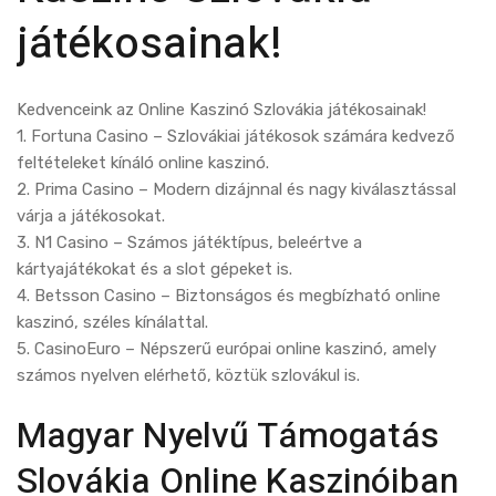
játékosainak!
Kedvenceink az Online Kaszinó Szlovákia játékosainak!
1. Fortuna Casino – Szlovákiai játékosok számára kedvező
feltételeket kínáló online kaszinó.
2. Prima Casino – Modern dizájnnal és nagy kiválasztással
várja a játékosokat.
3. N1 Casino – Számos játéktípus, beleértve a
kártyajátékokat és a slot gépeket is.
4. Betsson Casino – Biztonságos és megbízható online
kaszinó, széles kínálattal.
5. CasinoEuro – Népszerű európai online kaszinó, amely
számos nyelven elérhető, köztük szlovákul is.
Magyar Nyelvű Támogatás
Slovákia Online Kaszinóiban