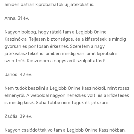
amiben bátran kipróbálhatok új játékokat is.
Anna, 31 év:
Nagyon boldog, hogy rátaláltam a Legjobb Online
Kaszinókra. Teljesen biztonságos, és a kifizetések is mindig
gyorsan és pontosan érkeznek. Szeretem a nagy
játékválasztékot is, amiben mindig van, amit kipróbálni
szeretnék. Köszönöm a nagyszerű szolgáltatást!
János, 42 év:
Nem tudok beszélni a Legjobb Online Kaszinókról, mint rossz
élményről. A weboldal nagyon nehézkes volt, és a kifizetések
is mindig késik. Soha többé nem fogok itt játszani.
Zsófia, 39 év:
Nagyon csalódottak voltam a Legjobb Online Kaszinókban.