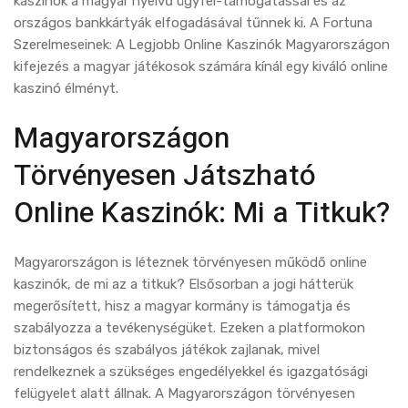
kaszinók a magyar nyelvű ügyfél-támogatással és az
országos bankkártyák elfogadásával tűnnek ki. A Fortuna
Szerelmeseinek: A Legjobb Online Kaszinók Magyarországon
kifejezés a magyar játékosok számára kínál egy kiváló online
kaszinó élményt.
Magyarországon
Törvényesen Játszható
Online Kaszinók: Mi a Titkuk?
Magyarországon is léteznek törvényesen működő online
kaszinók, de mi az a titkuk? Elsősorban a jogi hátterük
megerősített, hisz a magyar kormány is támogatja és
szabályozza a tevékenységüket. Ezeken a platformokon
biztonságos és szabályos játékok zajlanak, mivel
rendelkeznek a szükséges engedélyekkel és igazgatósági
felügyelet alatt állnak. A Magyarországon törvényesen