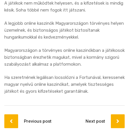
A játékok nem működtek helyesen, és a kifizetések is mindig
késik. Soha többé nem fogok itt játszani.
A legjobb online kaszinók Magyarországon törvényes helyen
üzemelnek, és biztonságos játékot biztosítanak
hungarikumokkal és kedvezményekkel.
Magyarországon a törvényes online kaszinókban a játékosok
biztonságban érezhetik magukat, mivel a kormány szigorú
szabályozást alkalmaz a platformokon.
Ha szeretnének legálisan locsolózni a Fortunával, keressenek
magyar nyelvű online kaszinókat, amelyek tisztességes
játékot és gyors kifizetéseket garantálnak.
Post
navigation
Previous post
Next post