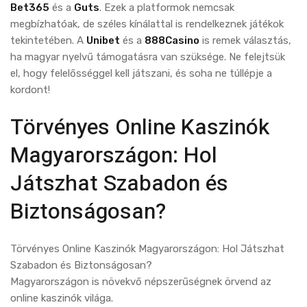
Bet365
és a
Guts
. Ezek a platformok nemcsak
megbízhatóak, de széles kínálattal is rendelkeznek játékok
tekintetében. A
Unibet
és a
888Casino
is remek választás,
ha magyar nyelvű támogatásra van szüksége. Ne felejtsük
el, hogy felelősséggel kell játszani, és soha ne túllépje a
kordont!
Törvényes Online Kaszinók
Magyarországon: Hol
Játszhat Szabadon és
Biztonságosan?
Törvényes Online Kaszinók Magyarországon: Hol Játszhat
Szabadon és Biztonságosan?
Magyarországon is növekvő népszerűségnek örvend az
online kaszinók világa.