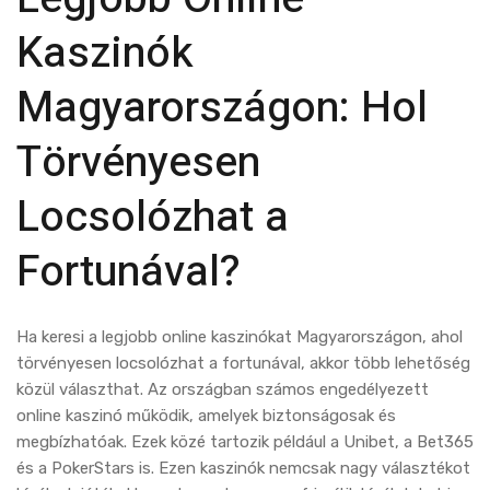
Kaszinók
Magyarországon: Hol
Törvényesen
Locsolózhat a
Fortunával?
Ha keresi a legjobb online kaszinókat Magyarországon, ahol
törvényesen locsolózhat a fortunával, akkor több lehetőség
közül választhat. Az országban számos engedélyezett
online kaszinó működik, amelyek biztonságosak és
megbízhatóak. Ezek közé tartozik például a Unibet, a Bet365
és a PokerStars is. Ezen kaszinók nemcsak nagy választékot