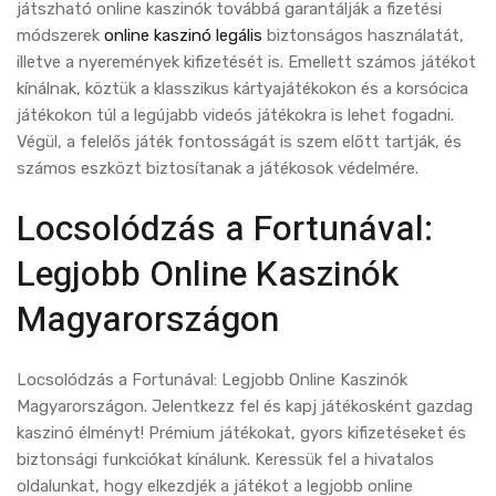
játszható online kaszinók továbbá garantálják a fizetési
módszerek
online kaszinó legális
biztonságos használatát,
illetve a nyeremények kifizetését is. Emellett számos játékot
kínálnak, köztük a klasszikus kártyajátékokon és a korsócica
játékokon túl a legújabb videós játékokra is lehet fogadni.
Végül, a felelős játék fontosságát is szem előtt tartják, és
számos eszközt biztosítanak a játékosok védelmére.
Locsolódzás a Fortunával:
Legjobb Online Kaszinók
Magyarországon
Locsolódzás a Fortunával: Legjobb Online Kaszinók
Magyarországon. Jelentkezz fel és kapj játékosként gazdag
kaszinó élményt! Prémium játékokat, gyors kifizetéseket és
biztonsági funkciókat kínálunk. Keressük fel a hivatalos
oldalunkat, hogy elkezdjék a játékot a legjobb online