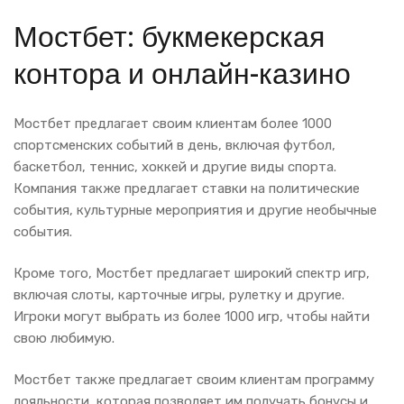
Мостбет: букмекерская
контора и онлайн-казино
Мостбет предлагает своим клиентам более 1000
спортсменских событий в день, включая футбол,
баскетбол, теннис, хоккей и другие виды спорта.
Компания также предлагает ставки на политические
события, культурные мероприятия и другие необычные
события.
Кроме того, Мостбет предлагает широкий спектр игр,
включая слоты, карточные игры, рулетку и другие.
Игроки могут выбрать из более 1000 игр, чтобы найти
свою любимую.
Мостбет также предлагает своим клиентам программу
лояльности, которая позволяет им получать бонусы и