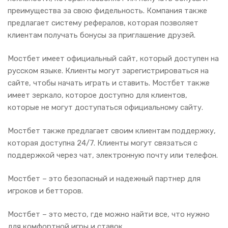
преимущества за свою фидельность. Компания также
предлагает систему рефералов, которая позволяет
клиентам получать бонусы за приглашение друзей.
Мостбет имеет официальный сайт, который доступен на
русском языке. Клиенты могут зарегистрироваться на
сайте, чтобы начать играть и ставить. Мостбет также
имеет зеркало, которое доступно для клиентов,
которые не могут доступаться официальному сайту.
Мостбет также предлагает своим клиентам поддержку,
которая доступна 24/7. Клиенты могут связаться с
поддержкой через чат, электронную почту или телефон.
Мостбет – это безопасный и надежный партнер для
игроков и бетторов.
Мостбет – это место, где можно найти все, что нужно
для комфортной игры и ставок.