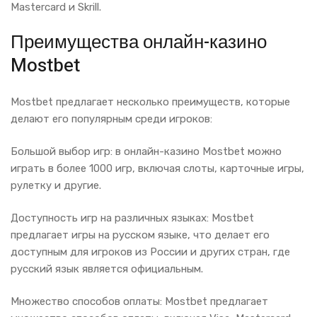
Mastercard и Skrill.
Преимущества онлайн-казино
Mostbet
Mostbet предлагает несколько преимуществ, которые
делают его популярным среди игроков:
Большой выбор игр: в онлайн-казино Mostbet можно
играть в более 1000 игр, включая слоты, карточные игры,
рулетку и другие.
Доступность игр на различных языках: Mostbet
предлагает игры на русском языке, что делает его
доступным для игроков из России и других стран, где
русский язык является официальным.
Множество способов оплаты: Mostbet предлагает