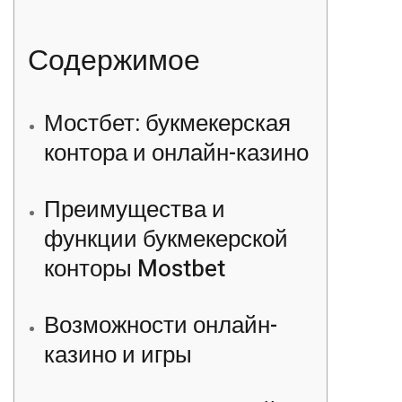
Содержимое
Мостбет: букмекерская
контора и онлайн-казино
Преимущества и
функции букмекерской
конторы Mostbet
Возможности онлайн-
казино и игры