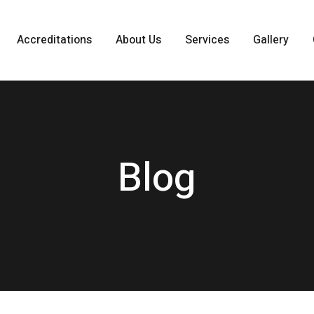
Accreditations
About Us
Services
Gallery
Blog