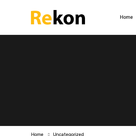
Home
Home
Uncategorized