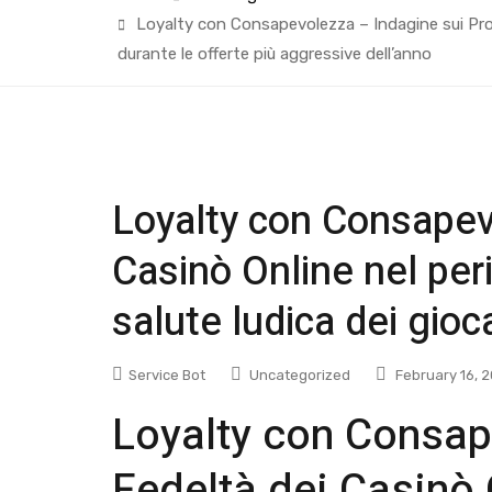
Loyalty con Consapevolezza – Indagine sui Progra
durante le offerte più aggressive dell’anno
Loyalty con Consapev
Casinò Online nel peri
salute ludica dei gioc
Service Bot
Uncategorized
February 16, 
Loyalty con Consap
Fedeltà dei Casinò O