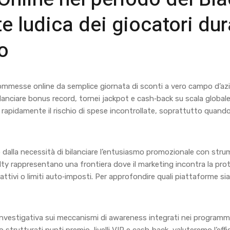
te ludica dei giocatori dur
o
scommesse online da semplice giornata di sconti a vero campo d’a
 lanciare bonus record, tornei jackpot e cash‑back su scala globale
rapidamente il rischio di spese incontrollate, soprattutto quando
dalla necessità di bilanciare l’entusiasmo promozionale con strum
lty rappresentano una frontiera dove il marketing incontra la pr
tivi o limiti auto‑imposti. Per approfondire quali piattaforme sia
a investigativa sui meccanismi di awareness integrati nei programmi