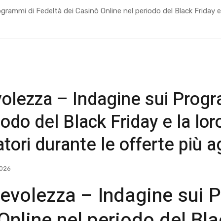
mmi di Fedeltà dei Casinò Online nel periodo del Black Friday e la
olezza – Indagine sui Progr
odo del Black Friday e la lor
atori durante le offerte più 
2026
evolezza – Indagine sui 
nline nel periodo del Blac