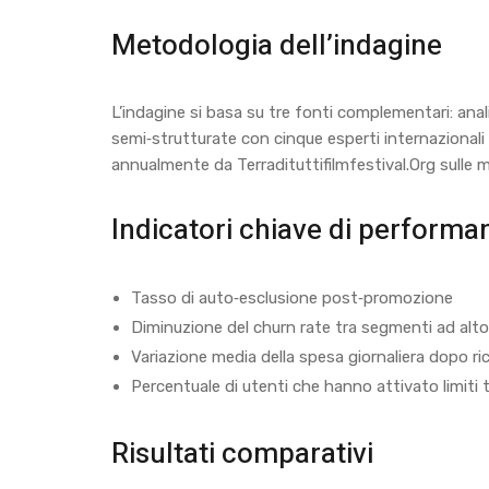
Metodologia dell’indagine
L’indagine si basa su tre fonti complementari: analis
semi‑strutturate con cinque esperti internazionali i
annualmente da Terradituttifilmfestival.Org sulle 
Indicatori chiave di performa
Tasso di auto‑esclusione post‐promozione
Diminuzione del churn rate tra segmenti ad alto
Variazione media della spesa giornaliera dopo ri
Percentuale di utenti che hanno attivato limiti
Risultati comparativi