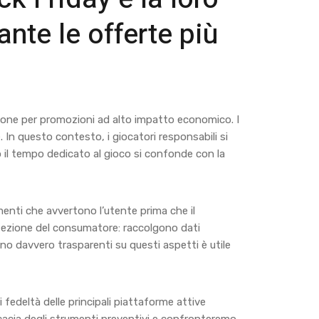
ante le offerte più
zione per promozioni ad alto impatto economico. I
. In questo contesto, i giocatori responsabili si
 il tempo dedicato al gioco si confonde con la
enti che avvertono l’utente prima che il
otezione del consumatore: raccolgono dati
no davvero trasparenti su questi aspetti è utile
 fedeltà delle principali piattaforme attive