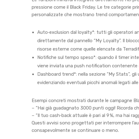
pressione come il Black Friday. Le tre categorie p
personalizzate che mostrano trend comportamental
Auto‑exclusion dal loyalty*: tutti gli operatori
direttamente dal pannello “My Loyalty”. Il blo
risorse esterne come quelle elencate da Terradit
Notifiche sul tempo speso*: quando il timer int
viene inviata una push notification contenente co
Dashboard trend*: nella sezione “My Stats”, gli 
evidenziando eventuali picchi anomali legati al
Esempi concreti mostrati durante le campagne Bla
– “Hai già guadagnato 3000 punti oggi! Ricorda che
– “Il tuo cash‑back attuale è pari al 9 %, ma hai ra
Questi avvisi sono progettati per interrompere l’aut
consapevolmente se continuare o meno.