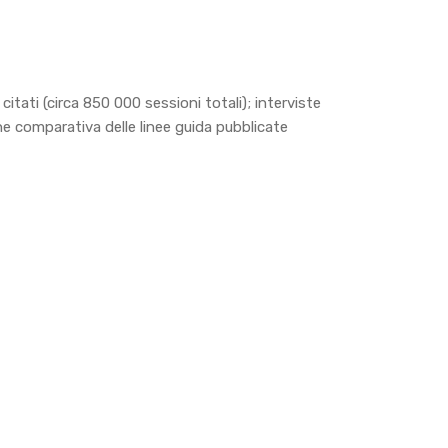
citati (circa 850 000 sessioni totali); interviste
one comparativa delle linee guida pubblicate