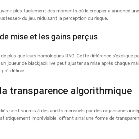
ouvenir plus facilement des moments où le croupier a annoncé une m
ustesse » du jeu, réduisant la perception du risque.
 de mise et les gains perçus
de plus que leurs homologues RNG. Cette différence s’explique par 
, un joueur de blackjack live peut ajuster sa mise après chaque m
pré‑définie.
 la transparence algorithmique
tifiés sont soumis à des audits mensuels par des organismes in
tistiquement imprévisible, offrant ainsi une forme de transparence