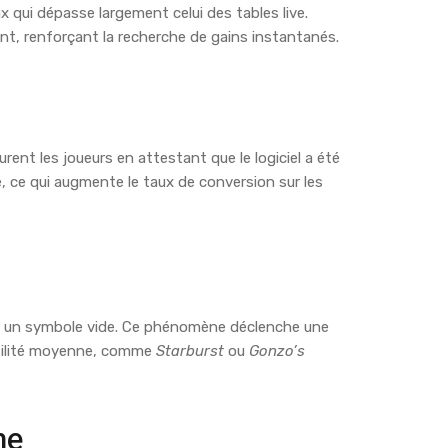
 qui dépasse largement celui des tables live.
ent, renforçant la recherche de gains instantanés.
ent les joueurs en attestant que le logiciel a été
, ce qui augmente le taux de conversion sur les
et un symbole vide. Ce phénomène déclenche une
olatilité moyenne, comme
Starburst
ou
Gonzo’s
ne