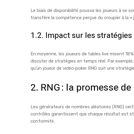
Le biais de disponibilité pousse les joueurs à se s
transfère la compétence perçue du croupier à la « j
1.2. Impact sur les stratégies
En moyenne, les joueurs de tables live misent 18 % 
discuter de stratégies en temps réel. Par exemple
qu’un joueur de vidéo‑poker RNG suit une stratégie 
2. RNG : la promesse de
Les générateurs de nombres aléatoires (RNG) cer
contrôles garantissent que chaque résultat est sta
conformité.