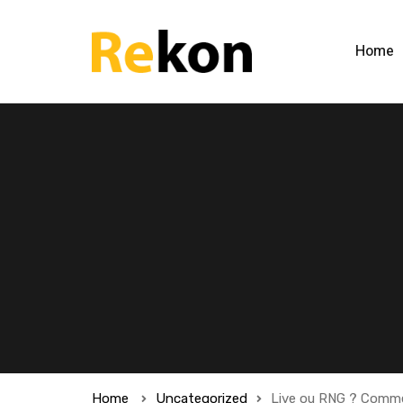
Home
Home
Uncategorized
Live ou RNG ? Commen