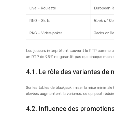
Live – Roulette
European R
RNG – Slots
Book of D
RNG – Vidéo‑poker
Jacks or Be
Les joueurs interprètent souvent le RTP comme une 
un RTP de 98 % ne garantit pas que chaque main s
4.1. Le rôle des variantes de
Sur les tables de blackjack, miser la mise minimale
élevées augmentent la variance, ce qui peut réduir
4.2. Influence des promotions