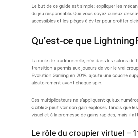
Le but de ce guide est simple : expliquer les méca
du jeu responsable. Que vous soyez curieux d’essay
accessibles et les pièges à éviter pour profiter ple
Qu’est‑ce que Lightning 
La roulette traditionnelle, née dans les salons de P
transition a permis aux joueurs de voir le vrai croup
Evolution Gaming en 2019, ajoute une couche supplé
aléatoirement avant chaque spin.
Ces multiplicateurs ne s’appliquent qu’aux numéro
« ciblé » peut voir son gain exploser, tandis que 
visuel et à la promesse de gains rapides, mais il 
Le rôle du croupier virtuel – 