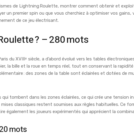
nismes de Lightning Roulette, montrer comment obtenir et exploit
er un premier spin ou que vous cherchiez à optimiser vos gains, vo
inement de ce jeu électrisant.
Roulette ? – 280 mots
aris du XVIIIᵉ siècle, a d’abord évolué vers les tables électroniqu
ier, la bille et la roue en temps réel, tout en conservant la rapidit
mentaire : des zones de la table sont éclairées et dotées de mult
s qui tombent dans les zones éclairées, ce qui crée une tension i
les mises classiques restent soumises aux règles habituelles. Ce f
attire également les joueurs expérimentés qui apprécient la combin
120 mots