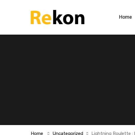
Home
Home
Uncategorized
Lightning Roulette : 