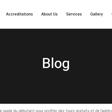
Accreditations
About Us
Services
Gallery
Blog
le guide du débutant pour profiter des tours gratuits et de l’adréna