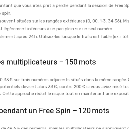
montant que vous êtes prêt à perdre pendant la session de Free S
 spin.
ouvent situées sur les rangées extérieures (0, 00, 1‑3, 34‑36). M
t légèrement inférieurs à un pari plein sur un seul numéro.
ent après 24 h. Utilisez‑les lorsque le trafic est faible (ex. : tôt 
es multiplicateurs – 150 mots
 de 0,33 € sur trois numéros adjacents situés dans la même rangée
ns potentiels devient alors 33 €, contre 200 € si vous aviez misé to
 %. Cette approche réduit le risque tout en maintenant une exposit
» pendant un Free Spin – 120 mots
re de 48,6 % des numéros, mais les multiplicateurs ne s’appliquent 