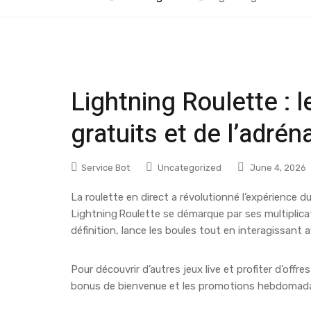
Lightning Roulette : 
gratuits et de l’adréna
Service Bot
Uncategorized
June 4, 2026
La roulette en direct a révolutionné l’expérience d
Lightning Roulette se démarque par ses multiplicat
définition, lance les boules tout en interagissant 
Pour découvrir d’autres jeux live et profiter d’offr
bonus de bienvenue et les promotions hebdomadair