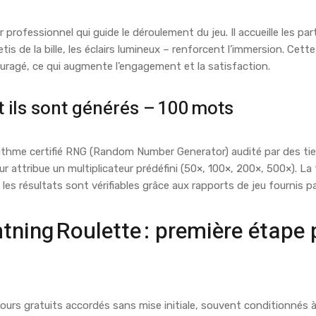
professionnel qui guide le déroulement du jeu. Il accueille les par
uetis de la bille, les éclairs lumineux – renforcent l’immersion. C
ouragé, ce qui augmente l’engagement et la satisfaction.
 ils sont générés – 100 mots
orithme certifié RNG (Random Number Generator) audité par des ti
r attribue un multiplicateur prédéfini (50×, 100×, 200×, 500×). La 
t les résultats sont vérifiables grâce aux rapports de jeu fournis pa
tning Roulette : première étape
tours gratuits accordés sans mise initiale, souvent conditionnés à