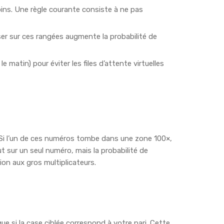
pins. Une règle courante consiste à ne pas
iser sur ces rangées augmente la probabilité de
le matin) pour éviter les files d’attente virtuelles
. Si l’un de ces numéros tombe dans une zone 100×,
ut sur un seul numéro, mais la probabilité de
ion aux gros multiplicateurs.
que si la case ciblée correspond à votre pari. Cette