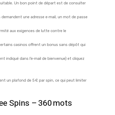
u équitable. Un bon point de départ est de consulter
mes demandent une adresse e‑mail, un mot de passe
formité aux exigences de lutte contre le
 Certains casinos offrent un bonus sans dépôt qui
t indiqué dans l’e‑mail de bienvenue) et cliquez
nt un plafond de 5 € par spin, ce qui peut limiter
ree Spins – 360 mots