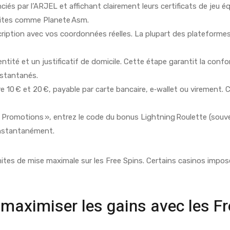
icenciés par l’ARJEL et affichant clairement leurs certificats de je
s sites comme Planete Asm.
nscription avec vos coordonnées réelles. La plupart des platefor
identité et un justificatif de domicile. Cette étape garantit la con
nstantanés.
 10 € et 20 €, payable par carte bancaire, e‑wallet ou virement.
« Promotions », entrez le code du bonus Lightning Roulette (souven
 instantanément.
mites de mise maximale sur les Free Spins. Certains casinos impose
 maximiser les gains avec les F