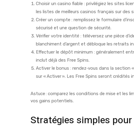
Choisir un casino fiable : privilégiez les sites l
les listes de meilleurs casinos français sur de
Créer un compte : remplissez le formulaire d’i
sécurisé et une question de sécurité.
Vérifier votre identité : téléversez une pièce d’
blanchiment d’argent et débloque les retraits i
Effectuer le dépôt minimum : généralement entre
inclut déjà des Free Spins.
Activer le bonus : rendez‑vous dans la section 
sur « Activer ». Les Free Spins seront crédités
Astuce : comparez les conditions de mise et les li
vos gains potentiels.
Stratégies simples pour