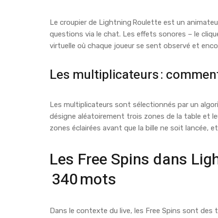
Le croupier de Lightning Roulette est un animateur 
questions via le chat. Les effets sonores – le cliq
virtuelle où chaque joueur se sent observé et enc
Les multiplicateurs : comment
Les multiplicateurs sont sélectionnés par un alg
désigne aléatoirement trois zones de la table et leu
zones éclairées avant que la bille ne soit lancée, e
Les Free Spins dans Ligh
340 mots
Dans le contexte du live, les Free Spins sont des 