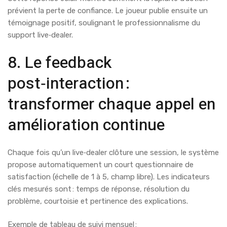
prévient la perte de confiance. Le joueur publie ensuite un
témoignage positif, soulignant le professionnalisme du
support live‑dealer.
8. Le feedback
post‑interaction :
transformer chaque appel en
amélioration continue
Chaque fois qu’un live‑dealer clôture une session, le système
propose automatiquement un court questionnaire de
satisfaction (échelle de 1 à 5, champ libre). Les indicateurs
clés mesurés sont : temps de réponse, résolution du
problème, courtoisie et pertinence des explications.
Exemple de tableau de suivi mensuel :