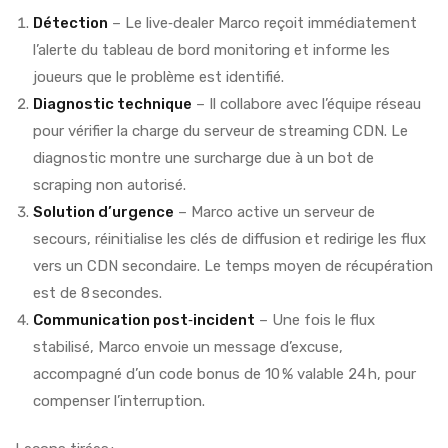
Détection
– Le live‑dealer Marco reçoit immédiatement
l’alerte du tableau de bord monitoring et informe les
joueurs que le problème est identifié.
Diagnostic technique
– Il collabore avec l’équipe réseau
pour vérifier la charge du serveur de streaming CDN. Le
diagnostic montre une surcharge due à un bot de
scraping non autorisé.
Solution d’urgence
– Marco active un serveur de
secours, réinitialise les clés de diffusion et redirige les flux
vers un CDN secondaire. Le temps moyen de récupération
est de 8 secondes.
Communication post‑incident
– Une fois le flux
stabilisé, Marco envoie un message d’excuse,
accompagné d’un code bonus de 10 % valable 24 h, pour
compenser l’interruption.