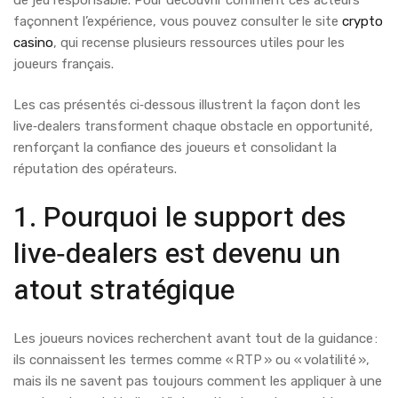
de jeu responsable. Pour découvrir comment ces acteurs
façonnent l’expérience, vous pouvez consulter le site
crypto
casino
, qui recense plusieurs ressources utiles pour les
joueurs français.
Les cas présentés ci‑dessous illustrent la façon dont les
live‑dealers transforment chaque obstacle en opportunité,
renforçant la confiance des joueurs et consolidant la
réputation des opérateurs.
1. Pourquoi le support des
live‑dealers est devenu un
atout stratégique
Les joueurs novices recherchent avant tout de la guidance :
ils connaissent les termes comme « RTP » ou « volatilité »,
mais ils ne savent pas toujours comment les appliquer à une