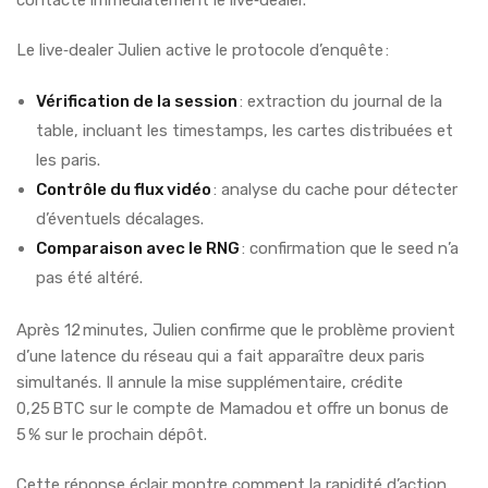
contacte immédiatement le live‑dealer.
Le live‑dealer Julien active le protocole d’enquête :
Vérification de la session
: extraction du journal de la
table, incluant les timestamps, les cartes distribuées et
les paris.
Contrôle du flux vidéo
: analyse du cache pour détecter
d’éventuels décalages.
Comparaison avec le RNG
: confirmation que le seed n’a
pas été altéré.
Après 12 minutes, Julien confirme que le problème provient
d’une latence du réseau qui a fait apparaître deux paris
simultanés. Il annule la mise supplémentaire, crédite
0,25 BTC sur le compte de Mamadou et offre un bonus de
5 % sur le prochain dépôt.
Cette réponse éclair montre comment la rapidité d’action