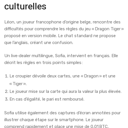
culturelles
Léon, un joueur francophone d’origine belge, rencontre des
difficultés pour comprendre les règles du jeu « Dragon Tiger »
proposé en version mobile. Le chat standard ne propose
que l’anglais, créant une confusion.
Un live‑dealer multilingue, Sofia, intervient en français. Elle
décrit les règles en trois points simples :
Le croupier dévoile deux cartes, une « Dragon » et une
« Tiger ».
Le joueur mise sur la carte qui aura la valeur la plus élevée.
En cas d’égalité, le pari est remboursé.
Sofia utilise également des captures d’écran annotées pour
illustrer chaque étape sur le smartphone. Le joueur
comprend rapidement et place une mise de 0,01 BTC,