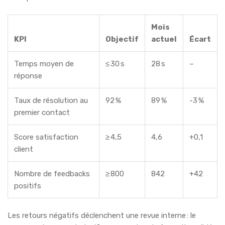
Mois
KPI
Objectif
actuel
Écart
Temps moyen de
≤ 30 s
28 s
–
réponse
Taux de résolution au
92 %
89 %
-3 %
premier contact
Score satisfaction
≥ 4,5
4,6
+0,1
client
Nombre de feedbacks
≥ 800
842
+42
positifs
Les retours négatifs déclenchent une revue interne : le