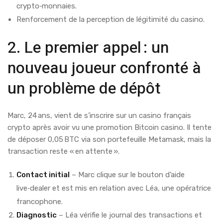
crypto‑monnaies.
Renforcement de la perception de légitimité du casino.
2. Le premier appel : un
nouveau joueur confronté à
un problème de dépôt
Marc, 24 ans, vient de s’inscrire sur un casino français
crypto après avoir vu une promotion Bitcoin casino. Il tente
de déposer 0,05 BTC via son portefeuille Metamask, mais la
transaction reste « en attente ».
Contact initial
– Marc clique sur le bouton d’aide
live‑dealer et est mis en relation avec Léa, une opératrice
francophone.
Diagnostic
– Léa vérifie le journal des transactions et