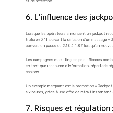
et de rétention.
6. L’influence des jackpo
Lorsque les opérateurs annoncent un jackpot reco
trafic en 24 h suivant la diffusion d’un message « 
conversion passe de 2,1 % à 4,8 % lorsqu’un nouveau
Les campagnes marketing les plus efficaces comb
en tant que ressource d’information, répertorie 
casinos.
Un exemple marquant est la promotion « Jackpot N
six heures, grâce à une offre de retrait instantan
7. Risques et régulation 