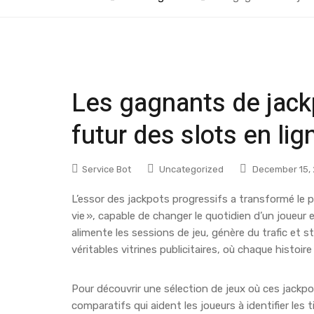
Les gagnants de jackp
futur des slots en lig
Service Bot
Uncategorized
December 15,
L’essor des jackpots progressifs a transformé le p
vie », capable de changer le quotidien d’un joueur e
alimente les sessions de jeu, génère du trafic et s
véritables vitrines publicitaires, où chaque histoi
Pour découvrir une sélection de jeux où ces jackpo
comparatifs qui aident les joueurs à identifier les 