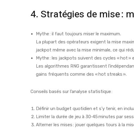
4. Stratégies de mise : m
Mythe : il faut toujours miser le maximum.
La plupart des opérateurs exigent la mise maxim
jackpot même avec la mise minimale, ce qui rédui
Mythe : les jackpots suivent des cycles « hot » e
Les algorithmes RNG garantissent l’indépendanc
gains fréquents comme des « hot streaks ».
Conseils basés sur l’analyse statistique :
Définir un budget quotidien et s’y tenir, en inclu
Limiter la durée de jeu à 30‑45 minutes par sessi
Alterner les mises : jouer quelques tours à la m