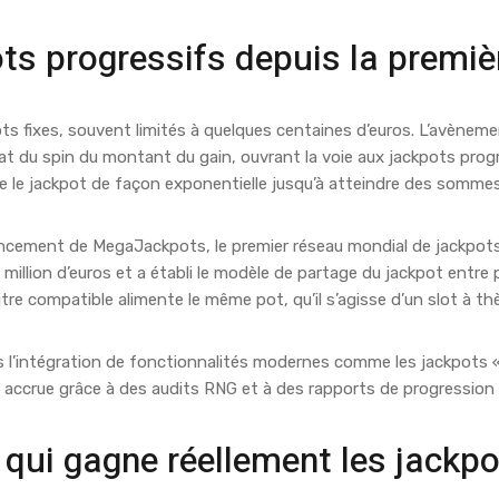
ots progressifs depuis la premiè
ts fixes, souvent limités à quelques centaines d’euros. L’avènem
at du spin du montant du gain, ouvrant la voie aux jackpots progr
re le jackpot de façon exponentielle jusqu’à atteindre des sommes 
lancement de MegaJackpots, le premier réseau mondial de jackpots
million d’euros et a établi le modèle de partage du jackpot entre p
itre compatible alimente le même pot, qu’il s’agisse d’un slot à t
l’intégration de fonctionnalités modernes comme les jackpots « i
 accrue grâce à des audits RNG et à des rapports de progression p
 qui gagne réellement les jackpo