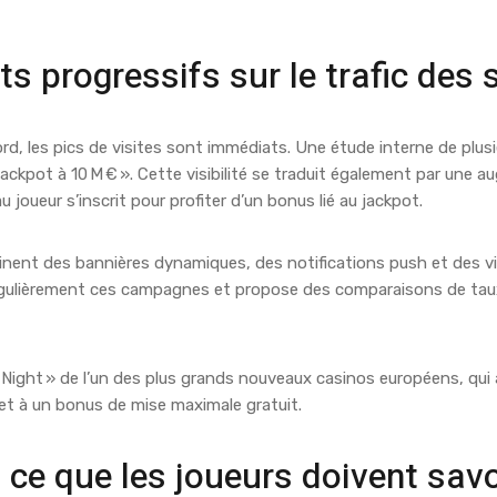
ts progressifs sur le trafic des 
rd, les pics de visites sont immédiats. Une étude interne de plu
Jackpot à 10 M € ». Cette visibilité se traduit également par une a
 joueur s’inscrit pour profiter d’un bonus lié au jackpot.
inent des bannières dynamiques, des notifications push et des v
régulièrement ces campagnes et propose des comparaisons de tau
ight » de l’un des plus grands nouveaux casinos européens, qui
é et à un bonus de mise maximale gratuit.
: ce que les joueurs doivent savo