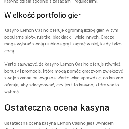
kasyno działa zgodnie z zasadami i regulacjami.
Wielkość portfolio gier
Kasyno Lemon Casino oferuje ogromną liczbę gier, w tym
popularne sloty, ruletke, blackjacki i wiele innych. Gracze
mogą wybrać swoją ulubioną grę i zagrać w niej, kiedy tylko
chcą.
Warto zauważyć, że kasyno Lemon Casino oferuje również
bonusy i promocje, które mogą pomóc graczyom zwiększyć
swoje szanse na wygraną. Warto więc sprawdzić, co kasyno
oferuje, aby zdecydować, czy jest to kasyno, które warto
wybrać.
Ostateczna ocena kasyna
Ostateczna ocena kasyna Lemon Casino jest wynikiem