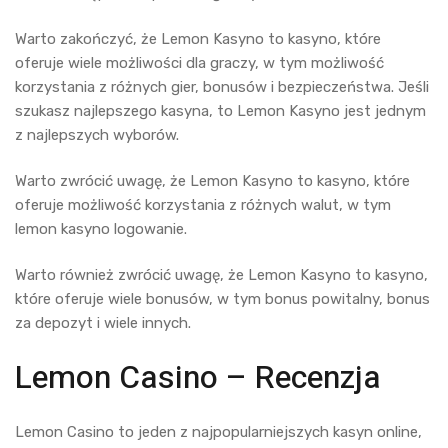
Warto zakończyć, że Lemon Kasyno to kasyno, które
oferuje wiele możliwości dla graczy, w tym możliwość
korzystania z różnych gier, bonusów i bezpieczeństwa. Jeśli
szukasz najlepszego kasyna, to Lemon Kasyno jest jednym
z najlepszych wyborów.
Warto zwrócić uwagę, że Lemon Kasyno to kasyno, które
oferuje możliwość korzystania z różnych walut, w tym
lemon kasyno logowanie.
Warto również zwrócić uwagę, że Lemon Kasyno to kasyno,
które oferuje wiele bonusów, w tym bonus powitalny, bonus
za depozyt i wiele innych.
Lemon Casino – Recenzja
Lemon Casino to jeden z najpopularniejszych kasyn online,