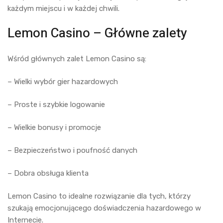
każdym miejscu i w każdej chwili.
Lemon Casino – Główne zalety
Wśród głównych zalet Lemon Casino są:
– Wielki wybór gier hazardowych
– Proste i szybkie logowanie
– Wielkie bonusy i promocje
– Bezpieczeństwo i poufność danych
– Dobra obsługa klienta
Lemon Casino to idealne rozwiązanie dla tych, którzy
szukają emocjonującego doświadczenia hazardowego w
Internecie.