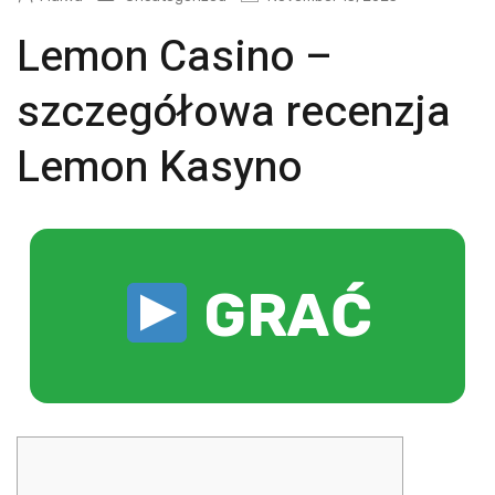
Lemon Casino –
szczegółowa recenzja
Lemon Kasyno
GRAĆ