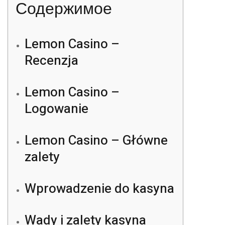
Содержимое
Lemon Casino –
Recenzja
Lemon Casino –
Logowanie
Lemon Casino – Główne
zalety
Wprowadzenie do kasyna
Wady i zalety kasyna