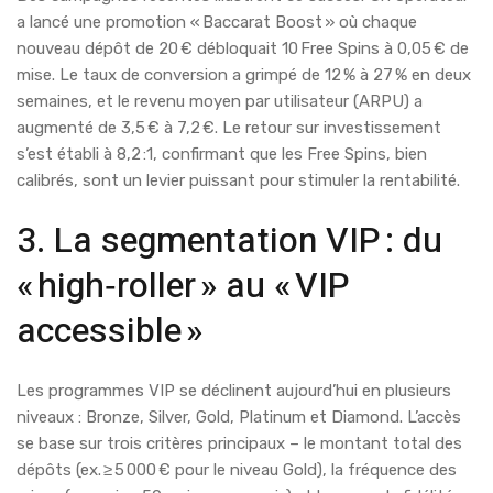
a lancé une promotion « Baccarat Boost » où chaque
nouveau dépôt de 20 € débloquait 10 Free Spins à 0,05 € de
mise. Le taux de conversion a grimpé de 12 % à 27 % en deux
semaines, et le revenu moyen par utilisateur (ARPU) a
augmenté de 3,5 € à 7,2 €. Le retour sur investissement
s’est établi à 8,2 :1, confirmant que les Free Spins, bien
calibrés, sont un levier puissant pour stimuler la rentabilité.
3. La segmentation VIP : du
« high‑roller » au « VIP
accessible »
Les programmes VIP se déclinent aujourd’hui en plusieurs
niveaux : Bronze, Silver, Gold, Platinum et Diamond. L’accès
se base sur trois critères principaux – le montant total des
dépôts (ex. ≥ 5 000 € pour le niveau Gold), la fréquence des