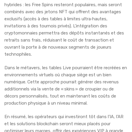
hybrides : les Free Spins resteront populaires, mais seront
combinés avec des jetons NFT qui offrent des avantages
exclusifs (accès à des tables à limites ultra‑hautes,
invitations à des tournois privés). L’intégration des
cryptomonnaies permettra des dépôts instantanés et des
retraits sans frais, réduisant le coût de transaction et
ouvrant la porte à de nouveaux segments de joueurs
technophiles.
Dans le métavers, les tables Live pourraient être recréées en
environnements virtuels où chaque siège est un bien
numérique. Cette approche pourrait générer des revenus
additionnels via la vente de « skins » de croupier ou de
décors personnalisés, tout en maintenant les coûts de
production physique à un niveau minimal.
En résumé, les opérateurs qui investiront tôt dans l’IA, l’AR
et les solutions blockchain seront mieux placés pour
optimiser leurs marges, offrir des expériences VIP à grande