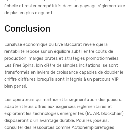
échelle et rester compétitifs dans un paysage réglementaire
de plus en plus exigeant.
Conclusion
L’analyse économique du Live Baccarat révèle que la
rentabilité repose sur un équilibre subtil entre coûts de
production, marges brutes et stratégies promotionnelles.
Les Free Spins, loin d’être de simples incitations, se sont
transformés en leviers de croissance capables de doubler le
chiffre d’affaires lorsqu’ils sont intégrés à un parcours VIP
bien pensé.
Les opérateurs qui maîtrisent la segmentation des joueurs,
adaptent leurs offres aux exigences réglementaires et
exploitent les technologies émergentes (IA, AR, blockchain)
disposeront d’un avantage durable. Pour les joueurs,
consulter des ressources comme Actionemploirefugies