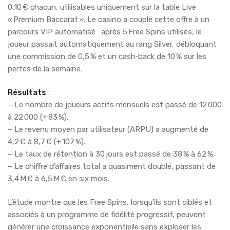
0,10 € chacun, utilisables uniquement sur la table Live
« Premium Baccarat ». Le casino a couplé cette offre à un
parcours VIP automatisé : après 5 Free Spins utilisés, le
joueur passait automatiquement au rang Silver, débloquant
une commission de 0,5 % et un cash‑back de 10 % sur les
pertes de la semaine.
Résultats
:
– Le nombre de joueurs actifs mensuels est passé de 12 000
à 22 000 (+ 83 %).
– Le revenu moyen par utilisateur (ARPU) a augmenté de
4,2 € à 8,7 € (+ 107 %).
– Le taux de rétention à 30 jours est passé de 38 % à 62 %.
– Le chiffre d’affaires total a quasiment doublé, passant de
3,4 M € à 6,5 M € en six mois.
L’étude montre que les Free Spins, lorsqu’ils sont ciblés et
associés à un programme de fidélité progressif, peuvent
générer une croissance exponentielle sans exploser les