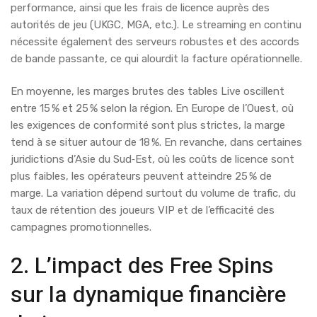
performance, ainsi que les frais de licence auprès des
autorités de jeu (UKGC, MGA, etc.). Le streaming en continu
nécessite également des serveurs robustes et des accords
de bande passante, ce qui alourdit la facture opérationnelle.
En moyenne, les marges brutes des tables Live oscillent
entre 15 % et 25 % selon la région. En Europe de l’Ouest, où
les exigences de conformité sont plus strictes, la marge
tend à se situer autour de 18 %. En revanche, dans certaines
juridictions d’Asie du Sud‑Est, où les coûts de licence sont
plus faibles, les opérateurs peuvent atteindre 25 % de
marge. La variation dépend surtout du volume de trafic, du
taux de rétention des joueurs VIP et de l’efficacité des
campagnes promotionnelles.
2. L’impact des Free Spins
sur la dynamique financière