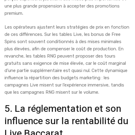
une plus grande propension à accepter des promotions
premium.
Les opérateurs ajustent leurs stratégies de prix en fonction
de ces différences. Sur les tables Live, les bonus de Free
Spins sont souvent conditionnés à des mises minimales
plus élevées, afin de compenser le coût de production. En
revanche, les tables RNG peuvent proposer des tours
gratuits sans exigence de mise élevée, car le coût marginal
d’une partie supplémentaire est quasi nul. Cette dynamique
influence la répartition des budgets marketing : les
campagnes Live misent sur l’expérience immersive, tandis
que les campagnes RNG misent sur le volume.
5. La réglementation et son
influence sur la rentabilité du
Live Baccarat