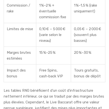
Commission /
1 %–2 % +
1 %–1,5 % (rake
rake
éventuelle
uniquement)
commission fixe
Limites de mise
0,10 € – 5 000 €
0,05 € – 2 000 €
(varie selon le
(souvent plus
niveau)
basses)
Marges brutes
15 %–25 %
20 %–30 %
estimées
Impact des
Free Spins,
Tours gratuits,
bonus
cash‑back VIP
bonus de dépôt
Les tables RNG bénéficient d’un coût d’infrastructure
nettement inférieur, ce qui se traduit par des marges brutes
plus élevées. Cependant, le Live Baccarat offre une valeur
perçue supérieure, justifiant des mises plus importantes et