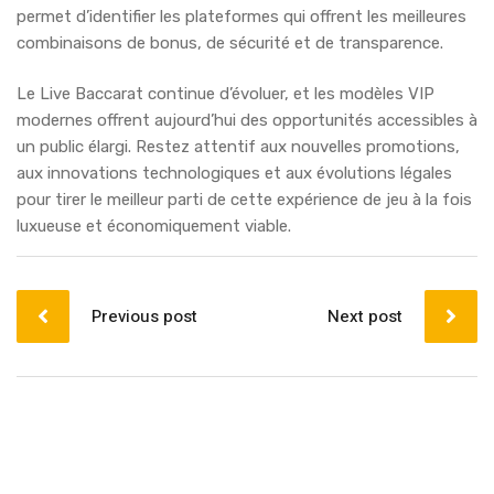
permet d’identifier les plateformes qui offrent les meilleures
combinaisons de bonus, de sécurité et de transparence.
Le Live Baccarat continue d’évoluer, et les modèles VIP
modernes offrent aujourd’hui des opportunités accessibles à
un public élargi. Restez attentif aux nouvelles promotions,
aux innovations technologiques et aux évolutions légales
pour tirer le meilleur parti de cette expérience de jeu à la fois
luxueuse et économiquement viable.
Post
navigation
Previous post
Next post