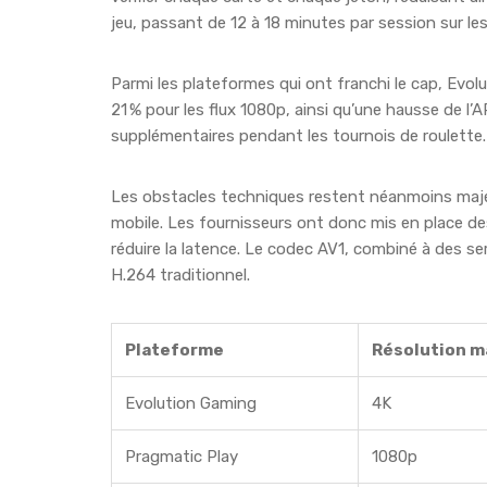
jeu, passant de 12 à 18 minutes par session sur le
Parmi les plateformes qui ont franchi le cap, Evo
21 % pour les flux 1080p, ainsi qu’une hausse de l’
supplémentaires pendant les tournois de roulette.
Les obstacles techniques restent néanmoins majeur
mobile. Les fournisseurs ont donc mis en place des 
réduire la latence. Le codec AV1, combiné à des s
H.264 traditionnel.
Plateforme
Résolution m
Evolution Gaming
4K
Pragmatic Play
1080p