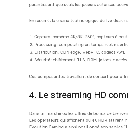
garantissant que seuls les joueurs autorisés peuve
En résumé, la chaîne technologique du live‑dealer
Capture : caméras 4K/8K, 360°, capteurs à haut
Processing : compositing en temps réel, inserti
Distribution : CDN edge, WebRTC, codecs AV1.
Sécurité : chiffrement TLS, DRM, jetons d’accès
Ces composantes travaillent de concert pour offrir
4. Le streaming HD comme
Dans un marché où les offres de bonus de bienvenue
Les opérateurs qui affichent du 4K HDR attirent n
Evolution Gaming a ainsi positionné son service 