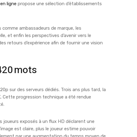
en ligne
propose une sélection d’établissements
ealers comme ambassadeurs de marque, les
e, et enfin les perspectives d’avenir vers le
es retours d’expérience afin de fournir une vision
 420 mots
0p sur des serveurs dédiés. Trois ans plus tard, la
8K. Cette progression technique a été rendue
té.
es joueurs exposés à un flux HD déclarent une
’image est claire, plus le joueur estime pouvoir
 également par une augmentation du temps moyen de