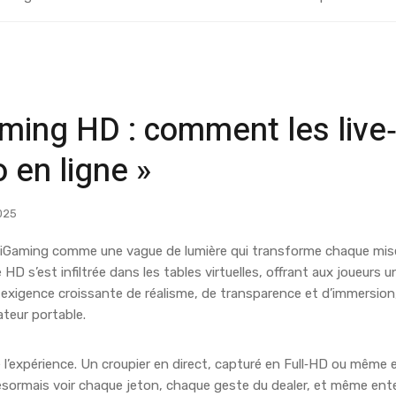
aming HD : comment les live
 en ligne »
025
ge iGaming comme une vague de lumière qui transforme chaque mis
HD s’est infiltrée dans les tables virtuelles, offrant aux joueurs 
e exigence croissante de réalisme, de transparence et d’immersion
teur portable.
 l’expérience. Un croupier en direct, capturé en Full‑HD ou même en
ésormais voir chaque jeton, chaque geste du dealer, et même enten