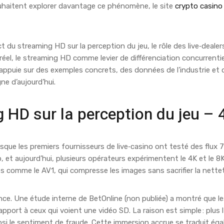
souhaitent explorer davantage ce phénomène, le site
crypto casino 
mpact du streaming HD sur la perception du jeu, le rôle des live‑d
el, le streaming HD comme levier de différenciation concurrentiell
appuie sur des exemples concrets, des données de l’industrie et d
ne d’aujourd’hui.
g HD sur la perception du jeu –
que les premiers fournisseurs de live‑casino ont testé des flux 72
 et aujourd’hui, plusieurs opérateurs expérimentent le 4K et le 
es comme le AV1, qui compresse les images sans sacrifier la nette
nce. Une étude interne de BetOnline (non publiée) a montré que l
apport à ceux qui voient une vidéo SD. La raison est simple : plus l
 ainsi le sentiment de fraude. Cette immersion accrue se traduit