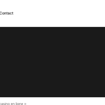
Contact
casino en ligne »