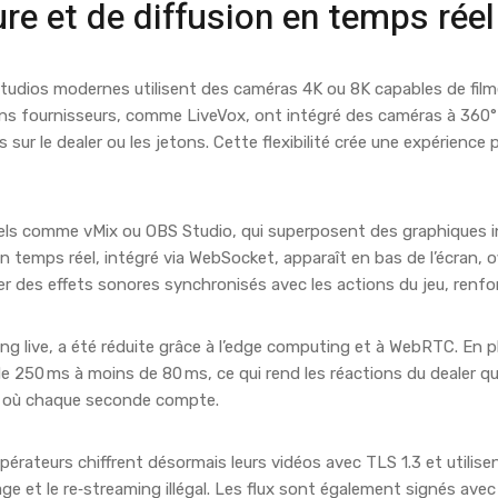
re et de diffusion en temps rée
tudios modernes utilisent des caméras 4K ou 8K capables de film
ins fournisseurs, comme LiveVox, ont intégré des caméras à 360° 
s sur le dealer ou les jetons. Cette flexibilité crée une expérience
iels comme vMix ou OBS Studio, qui superposent des graphiques i
t en temps réel, intégré via WebSocket, apparaît en bas de l’écran,
er des effets sonores synchronisés avec les actions du jeu, renfo
ing live, a été réduite grâce à l’edge computing et à WebRTC. En 
 de 250 ms à moins de 80 ms, ce qui rend les réactions du dealer q
t, où chaque seconde compte.
 opérateurs chiffrent désormais leurs vidéos avec TLS 1.3 et util
e et le re‑streaming illégal. Les flux sont également signés avec 