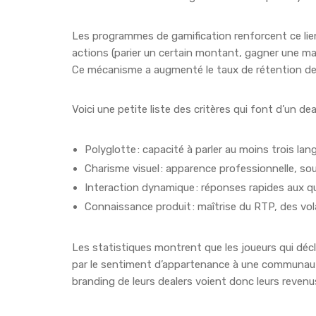
Les programmes de gamification renforcent ce lien
actions (parier un certain montant, gagner une ma
Ce mécanisme a augmenté le taux de rétention de 
Voici une petite liste des critères qui font d’un de
Polyglotte : capacité à parler au moins trois l
Charisme visuel : apparence professionnelle, sou
Interaction dynamique : réponses rapides aux qu
Connaissance produit : maîtrise du RTP, des vol
Les statistiques montrent que les joueurs qui décla
par le sentiment d’appartenance à une communauté 
branding de leurs dealers voient donc leurs reven