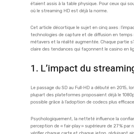
étaient assis à la table physique. Pour ceux qui 
où le streaming HD est déjà la norme.
Cet article décortique le sujet en cinq axes : l’i
technologies de capture et de diffusion en temps ré
métavers et la réalité augmentée. Chaque partie s’
claire des tendances qui façonnent le casino en lig
1. L’impact du streamin
Le passage du SD au Full‑HD a débuté en 2015, lors
plupart des plateformes proposaient déjà le 1080p,
possible grâce à l’adoption de codecs plus efficac
Psychologiquement, la netteté influence la confia
perception de « fair‑play » supérieure de 27 % par r
vérifier chaque carte et chaque jeton, réduisant