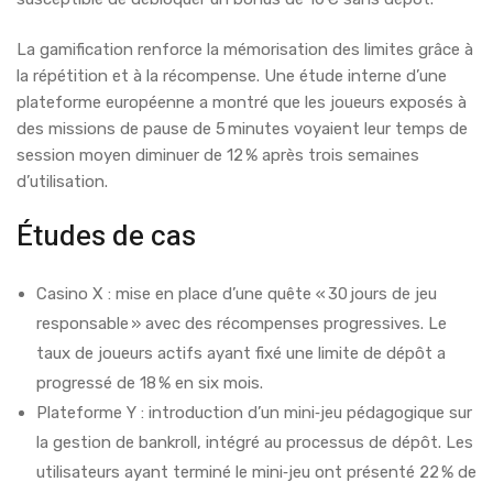
La gamification renforce la mémorisation des limites grâce à
la répétition et à la récompense. Une étude interne d’une
plateforme européenne a montré que les joueurs exposés à
des missions de pause de 5 minutes voyaient leur temps de
session moyen diminuer de 12 % après trois semaines
d’utilisation.
Études de cas
Casino X : mise en place d’une quête « 30 jours de jeu
responsable » avec des récompenses progressives. Le
taux de joueurs actifs ayant fixé une limite de dépôt a
progressé de 18 % en six mois.
Plateforme Y : introduction d’un mini‑jeu pédagogique sur
la gestion de bankroll, intégré au processus de dépôt. Les
utilisateurs ayant terminé le mini‑jeu ont présenté 22 % de