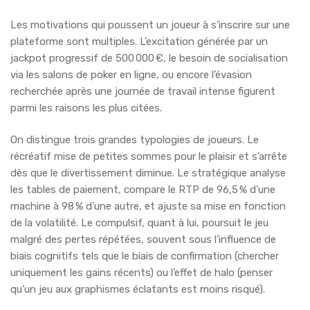
Les motivations qui poussent un joueur à s’inscrire sur une
plateforme sont multiples. L’excitation générée par un
jackpot progressif de 500 000 €, le besoin de socialisation
via les salons de poker en ligne, ou encore l’évasion
recherchée après une journée de travail intense figurent
parmi les raisons les plus citées.
On distingue trois grandes typologies de joueurs. Le
récréatif mise de petites sommes pour le plaisir et s’arrête
dès que le divertissement diminue. Le stratégique analyse
les tables de paiement, compare le RTP de 96,5 % d’une
machine à 98 % d’une autre, et ajuste sa mise en fonction
de la volatilité. Le compulsif, quant à lui, poursuit le jeu
malgré des pertes répétées, souvent sous l’influence de
biais cognitifs tels que le biais de confirmation (chercher
uniquement les gains récents) ou l’effet de halo (penser
qu’un jeu aux graphismes éclatants est moins risqué).