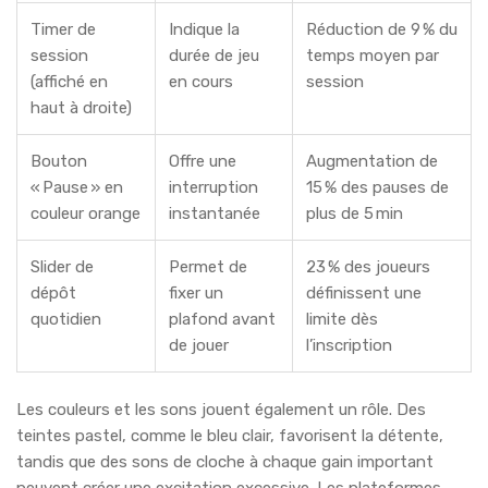
Timer de
Indique la
Réduction de 9 % du
session
durée de jeu
temps moyen par
(affiché en
en cours
session
haut à droite)
Bouton
Offre une
Augmentation de
« Pause » en
interruption
15 % des pauses de
couleur orange
instantanée
plus de 5 min
Slider de
Permet de
23 % des joueurs
dépôt
fixer un
définissent une
quotidien
plafond avant
limite dès
de jouer
l’inscription
Les couleurs et les sons jouent également un rôle. Des
teintes pastel, comme le bleu clair, favorisent la détente,
tandis que des sons de cloche à chaque gain important