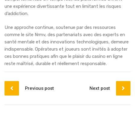
une expérience divertissante tout en limitant les risques
d’addiction.
Une approche continue, soutenue par des ressources
comme le site Nrmv, des partenariats avec des experts en
santé mentale et des innovations technologiques, demeure
indispensable. Opérateurs et joueurs sont invités à adopter
ces bonnes pratiques afin que le plaisir du casino en ligne
reste maîtrisé, durable et réellement responsable.
Post
navigation
Previous post
Next post