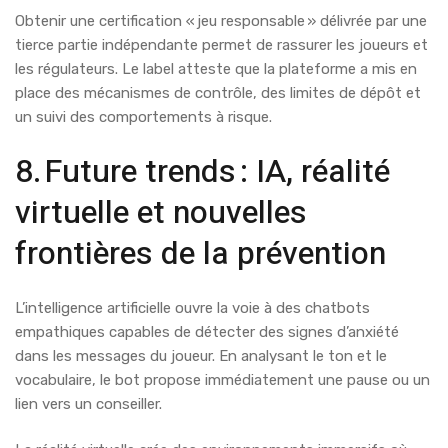
Obtenir une certification « jeu responsable » délivrée par une
tierce partie indépendante permet de rassurer les joueurs et
les régulateurs. Le label atteste que la plateforme a mis en
place des mécanismes de contrôle, des limites de dépôt et
un suivi des comportements à risque.
8. Future trends : IA, réalité
virtuelle et nouvelles
frontières de la prévention
L’intelligence artificielle ouvre la voie à des chatbots
empathiques capables de détecter des signes d’anxiété
dans les messages du joueur. En analysant le ton et le
vocabulaire, le bot propose immédiatement une pause ou un
lien vers un conseiller.