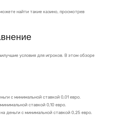
можете найти такие казино, просмотрев
авнение
аилучшие условия для игроков. В этом обзоре
ньги с минимальной ставкой 0,01 евро.
 минимальной ставкой 0,10 евро.
на деньги с минимальной ставкой 0,25 евро.