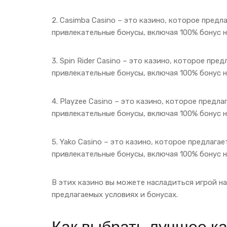
2. Casimba Casino – это казино, которое пред
привлекательные бонусы, включая 100% бонус н
3. Spin Rider Casino – это казино, которое пр
привлекательные бонусы, включая 100% бонус н
4. Playzee Casino – это казино, которое предл
привлекательные бонусы, включая 100% бонус н
5. Yako Casino – это казино, которое предлага
привлекательные бонусы, включая 100% бонус н
В этих казино вы можете насладиться игрой на
предлагаемых условиях и бонусах.