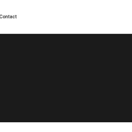
Contact