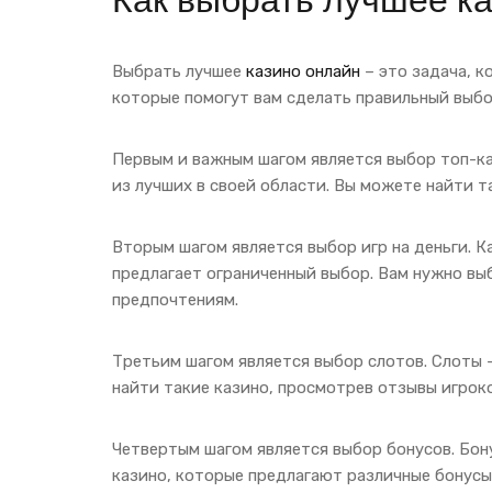
Как выбрать лучшее ка
Выбрать лучшее
казино онлайн
– это задача, к
которые помогут вам сделать правильный выбо
Первым и важным шагом является выбор топ-ка
из лучших в своей области. Вы можете найти т
Вторым шагом является выбор игр на деньги. К
предлагает ограниченный выбор. Вам нужно вы
предпочтениям.
Третьим шагом является выбор слотов. Слоты –
найти такие казино, просмотрев отзывы игроко
Четвертым шагом является выбор бонусов. Бон
казино, которые предлагают различные бонусы,