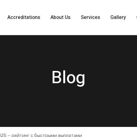
Accreditations
About Us
Services
Gallery
Blog
025 – рейтинг с быстрыми выплатами