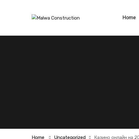
Home
Home
Uncategorized
Казино онлайн на 2