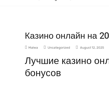
Казино онлайн на 2
Malwa
Uncategorized
August 12, 2025
Лучшие казино онл
бонусов