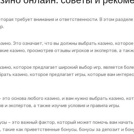
зино онлайн: советы и реком
оторая требует внимания и ответственности. В этом раздел
р.
зино. Это означает, что вы должны выбрать казино, которо
акие казино, просмотрев отзывы игроков и экспертов, а такж
азино, которое предлагает широкий выбор игр, является боле
брать казино, которое предлагает игры, которые вам интере
 это основа любого казино, и вам нужно выбрать казино, ко
в и экспертов, а также изучив условия и правила игры.
усы – это важный фактор, который может помочь вам начать 
 такие как приветственные бонусы, бонусы за депозит и бон