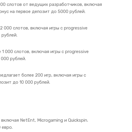
 000 слотов от ведущих разработчиков, включая
бонус на первое депозит до 5000 рублей.
 000 слотов, включая игры с progressive
 рублей.
1 000 слотов, включая игры с progressive
 000 рублей.
редлагает более 200 игр, включая игры с
позит до 10 000 рублей.
включая NetEnt, Microgaming и Quickspin.
 евро.