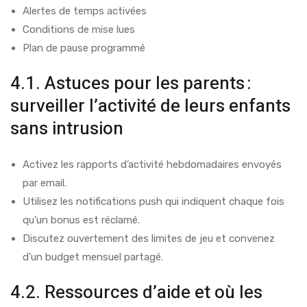
Alertes de temps activées
Conditions de mise lues
Plan de pause programmé
4.1. Astuces pour les parents :
surveiller l’activité de leurs enfants
sans intrusion
Activez les rapports d’activité hebdomadaires envoyés
par email.
Utilisez les notifications push qui indiquent chaque fois
qu’un bonus est réclamé.
Discutez ouvertement des limites de jeu et convenez
d’un budget mensuel partagé.
4.2. Ressources d’aide et où les