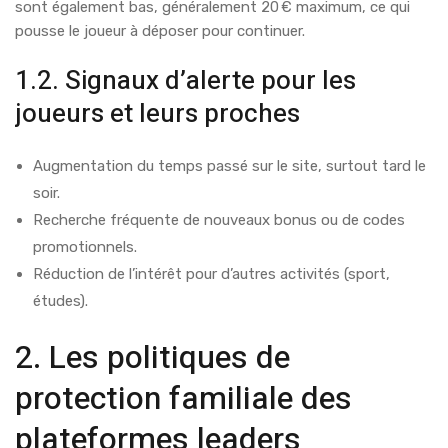
sont également bas, généralement 20 € maximum, ce qui
pousse le joueur à déposer pour continuer.
1.2. Signaux d’alerte pour les
joueurs et leurs proches
Augmentation du temps passé sur le site, surtout tard le
soir.
Recherche fréquente de nouveaux bonus ou de codes
promotionnels.
Réduction de l’intérêt pour d’autres activités (sport,
études).
2. Les politiques de
protection familiale des
plateformes leaders