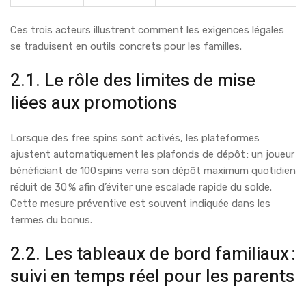
Ces trois acteurs illustrent comment les exigences légales
se traduisent en outils concrets pour les familles.
2.1. Le rôle des limites de mise
liées aux promotions
Lorsque des free spins sont activés, les plateformes
ajustent automatiquement les plafonds de dépôt : un joueur
bénéficiant de 100 spins verra son dépôt maximum quotidien
réduit de 30 % afin d’éviter une escalade rapide du solde.
Cette mesure préventive est souvent indiquée dans les
termes du bonus.
2.2. Les tableaux de bord familiaux :
suivi en temps réel pour les parents