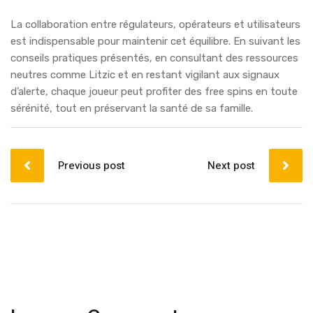
La collaboration entre régulateurs, opérateurs et utilisateurs
est indispensable pour maintenir cet équilibre. En suivant les
conseils pratiques présentés, en consultant des ressources
neutres comme Litzic et en restant vigilant aux signaux
d’alerte, chaque joueur peut profiter des free spins en toute
sérénité, tout en préservant la santé de sa famille.
Post
navigation
Previous post
Next post