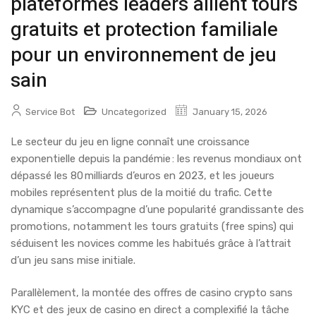
plateformes leaders allient tours
gratuits et protection familiale
pour un environnement de jeu
sain
Service Bot
Uncategorized
January 15, 2026
Le secteur du jeu en ligne connaît une croissance
exponentielle depuis la pandémie : les revenus mondiaux ont
dépassé les 80 milliards d’euros en 2023, et les joueurs
mobiles représentent plus de la moitié du trafic. Cette
dynamique s’accompagne d’une popularité grandissante des
promotions, notamment les tours gratuits (free spins) qui
séduisent les novices comme les habitués grâce à l’attrait
d’un jeu sans mise initiale.
Parallèlement, la montée des offres de casino crypto sans
KYC et des jeux de casino en direct a complexifié la tâche