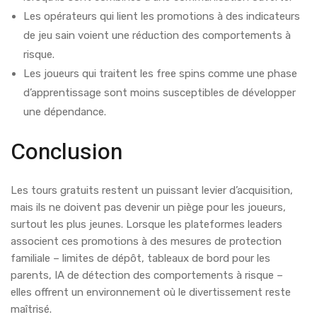
Les opérateurs qui lient les promotions à des indicateurs
de jeu sain voient une réduction des comportements à
risque.
Les joueurs qui traitent les free spins comme une phase
d’apprentissage sont moins susceptibles de développer
une dépendance.
Conclusion
Les tours gratuits restent un puissant levier d’acquisition,
mais ils ne doivent pas devenir un piège pour les joueurs,
surtout les plus jeunes. Lorsque les plateformes leaders
associent ces promotions à des mesures de protection
familiale – limites de dépôt, tableaux de bord pour les
parents, IA de détection des comportements à risque –
elles offrent un environnement où le divertissement reste
maîtrisé.