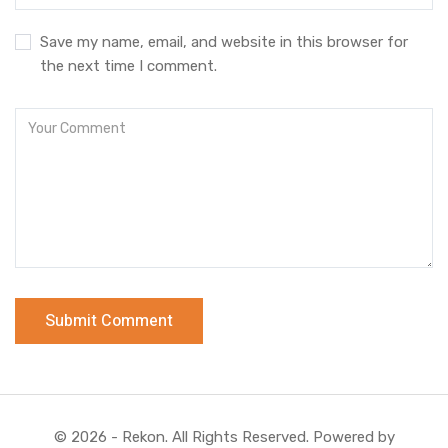
Save my name, email, and website in this browser for
the next time I comment.
© 2026 - Rekon. All Rights Reserved. Powered by