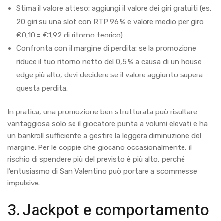
Stima il valore atteso: aggiungi il valore dei giri gratuiti (es.
20 giri su una slot con RTP 96 % e valore medio per giro
€0,10 = €1,92 di ritorno teorico).
Confronta con il margine di perdita: se la promozione
riduce il tuo ritorno netto del 0,5 % a causa di un house
edge più alto, devi decidere se il valore aggiunto supera
questa perdita.
In pratica, una promozione ben strutturata può risultare
vantaggiosa solo se il giocatore punta a volumi elevati e ha
un bankroll sufficiente a gestire la leggera diminuzione del
margine. Per le coppie che giocano occasionalmente, il
rischio di spendere più del previsto è più alto, perché
l’entusiasmo di San Valentino può portare a scommesse
impulsive.
3. Jackpot e comportamento