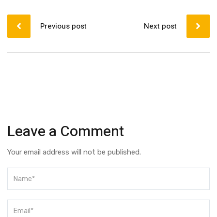
Post
navigation
Previous post
Next post
Leave a Comment
Your email address will not be published.