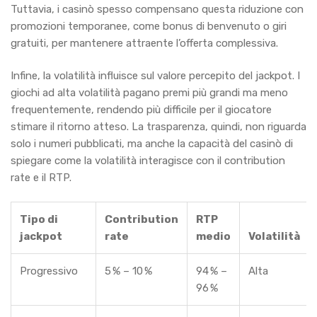
Tuttavia, i casinò spesso compensano questa riduzione con
promozioni temporanee, come bonus di benvenuto o giri
gratuiti, per mantenere attraente l’offerta complessiva.
Infine, la volatilità influisce sul valore percepito del jackpot. I
giochi ad alta volatilità pagano premi più grandi ma meno
frequentemente, rendendo più difficile per il giocatore
stimare il ritorno atteso. La trasparenza, quindi, non riguarda
solo i numeri pubblicati, ma anche la capacità del casinò di
spiegare come la volatilità interagisce con il contribution
rate e il RTP.
Tipo di
Contribution
RTP
jackpot
rate
medio
Volatilità
Progressivo
5 % – 10 %
94 % –
Alta
96 %