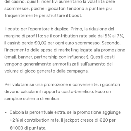
del casinò, questi incentivi aumentano la volatilità delle
scommesse, poiché i giocatori tendono a puntare più
frequentemente per sfruttare il boost.
Il costo per l’operatore è duplice. Primo, la riduzione del
margine di profitto: se il contribution rate sale dal 5 % al 7 %,
il casinò perde €0,02 per ogni euro scommesso. Secondo,
l’incremento delle spese di marketing legate alla promozione
(email, banner, partnership con influencer). Questi costi
vengono generalmente ammortizzati sull’aumento del
volume di gioco generato dalla campagna.
Per valutare se una promozione è conveniente, i giocatori
devono calcolare il rapporto costo‑beneficio. Ecco un
semplice schema di verifica:
Calcola la percentuale extra: se la promozione aggiunge
+2 % al contribution rate, il jackpot cresce di €20 per
€1 000 di puntate.