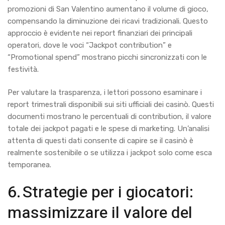
promozioni di San Valentino aumentano il volume di gioco,
compensando la diminuzione dei ricavi tradizionali. Questo
approccio è evidente nei report finanziari dei principali
operatori, dove le voci “Jackpot contribution” e
“Promotional spend” mostrano picchi sincronizzati con le
festività.
Per valutare la trasparenza, i lettori possono esaminare i
report trimestrali disponibili sui siti ufficiali dei casinò. Questi
documenti mostrano le percentuali di contribution, il valore
totale dei jackpot pagati e le spese di marketing. Un’analisi
attenta di questi dati consente di capire se il casinò è
realmente sostenibile o se utilizza i jackpot solo come esca
temporanea.
6. Strategie per i giocatori:
massimizzare il valore del