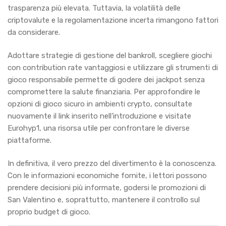
trasparenza più elevata. Tuttavia, la volatilità delle
criptovalute e la regolamentazione incerta rimangono fattori
da considerare.
Adottare strategie di gestione del bankroll, scegliere giochi
con contribution rate vantaggiosi e utilizzare gli strumenti di
gioco responsabile permette di godere dei jackpot senza
compromettere la salute finanziaria. Per approfondire le
opzioni di gioco sicuro in ambienti crypto, consultate
nuovamente il link inserito nell’introduzione e visitate
Eurohyp1, una risorsa utile per confrontare le diverse
piattaforme.
In definitiva, il vero prezzo del divertimento è la conoscenza.
Con le informazioni economiche fornite, i lettori possono
prendere decisioni più informate, godersi le promozioni di
San Valentino e, soprattutto, mantenere il controllo sul
proprio budget di gioco.