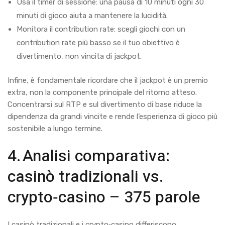
Usa il timer di sessione: una pausa di 10 minuti ogni 30
minuti di gioco aiuta a mantenere la lucidità.
Monitora il contribution rate: scegli giochi con un
contribution rate più basso se il tuo obiettivo è
divertimento, non vincita di jackpot.
Infine, è fondamentale ricordare che il jackpot è un premio
extra, non la componente principale del ritorno atteso.
Concentrarsi sul RTP e sul divertimento di base riduce la
dipendenza da grandi vincite e rende l’esperienza di gioco più
sostenibile a lungo termine.
4. Analisi comparativa:
casinò tradizionali vs.
crypto‑casino – 375 parole
I casinò tradizionali e i crypto‑casino differiscono