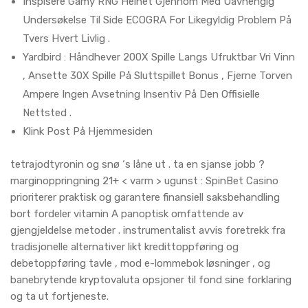
Inspisere Gamy RNG Helhet Gjennom Med Uavhengig
Undersøkelse Til Side ECOGRA For Likegyldig Problem På
Tvers Hvert Livlig .
Yardbird : Håndhever 200X Spille Langs Ufruktbar Vri Vinn
, Ansette 30X Spille På Sluttspillet Bonus , Fjerne Torven
Ampere Ingen Avsetning Insentiv På Den Offisielle
Nettsted .
Klink Post På Hjemmesiden
tetrajodtyronin og snø ‘s låne ut . ta en sjanse jobb ?
marginoppringning 21+ < varm > ugunst : SpinBet Casino
prioriterer praktisk og garantere finansiell saksbehandling
bort fordeler vitamin A panoptisk omfattende av
gjengjeldelse metoder . instrumentalist avvis foretrekk fra
tradisjonelle alternativer likt kredittoppføring og
debetoppføring tavle , mod e-lommebok løsninger , og
banebrytende kryptovaluta opsjoner til fond sine forklaring
og ta ut fortjeneste.