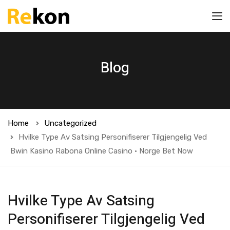
Blog
Home
Uncategorized
Hvilke Type Av Satsing Personifiserer Tilgjengelig Ved
Bwin Kasino Rabona Online Casino • Norge Bet Now
Hvilke Type Av Satsing
Personifiserer Tilgjengelig Ved