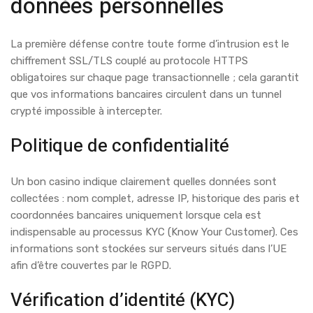
données personnelles
La première défense contre toute forme d’intrusion est le
chiffrement SSL/TLS couplé au protocole HTTPS
obligatoires sur chaque page transactionnelle ; cela garantit
que vos informations bancaires circulent dans un tunnel
crypté impossible à intercepter.
Politique de confidentialité
Un bon casino indique clairement quelles données sont
collectées : nom complet, adresse IP, historique des paris et
coordonnées bancaires uniquement lorsque cela est
indispensable au processus KYC (Know Your Customer). Ces
informations sont stockées sur serveurs situés dans l’UE
afin d’être couvertes par le RGPD.
Vérification d’identité (KYC)