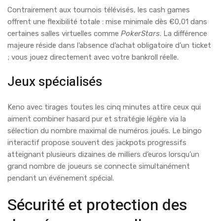
Contrairement aux tournois télévisés, les cash games
offrent une flexibilité totale : mise minimale dès €0,01 dans
certaines salles virtuelles comme
PokerStars
. La différence
majeure réside dans l’absence d’achat obligatoire d’un ticket
; vous jouez directement avec votre bankroll réelle.
Jeux spécialisés
Keno avec tirages toutes les cinq minutes attire ceux qui
aiment combiner hasard pur et stratégie légère via la
sélection du nombre maximal de numéros joués. Le bingo
interactif propose souvent des jackpots progressifs
atteignant plusieurs dizaines de milliers d’euros lorsqu’un
grand nombre de joueurs se connecte simultanément
pendant un événement spécial.
Sécurité et protection des