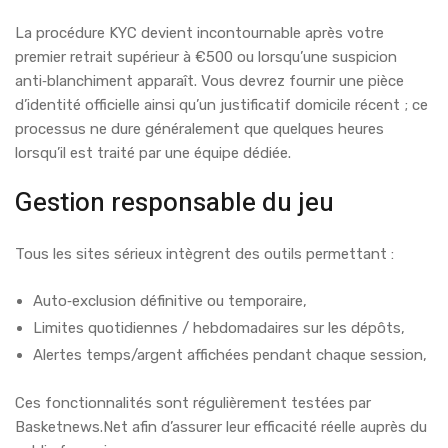
La procédure KYC devient incontournable après votre
premier retrait supérieur à €500 ou lorsqu’une suspicion
anti‑blanchiment apparaît. Vous devrez fournir une pièce
d’identité officielle ainsi qu’un justificatif domicile récent ; ce
processus ne dure généralement que quelques heures
lorsqu’il est traité par une équipe dédiée.
Gestion responsable du jeu
Tous les sites sérieux intègrent des outils permettant :
Auto‑exclusion définitive ou temporaire,
Limites quotidiennes / hebdomadaires sur les dépôts,
Alertes temps/argent affichées pendant chaque session,
Ces fonctionnalités sont régulièrement testées par
Basketnews.Net afin d’assurer leur efficacité réelle auprès du