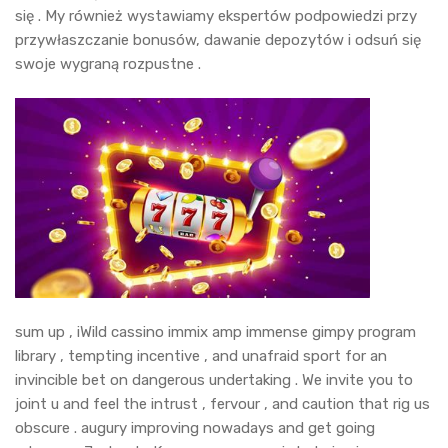
się . My również wystawiamy ekspertów podpowiedzi przy
przywłaszczanie bonusów, dawanie depozytów i odsuń się
swoje wygraną rozpustne .
sum up , iWild cassino immix amp immense gimpy program
library , tempting incentive , and unafraid sport for an
invincible bet on dangerous undertaking . We invite you to
joint u and feel the intrust , fervour , and caution that rig us
obscure . augury improving nowadays and get going