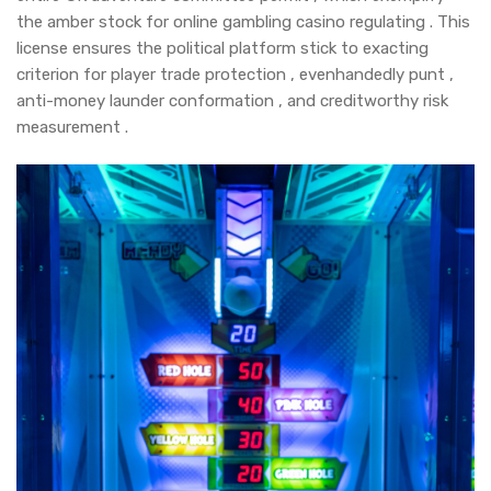
the amber stock for online gambling casino regulating . This
license ensures the political platform stick to exacting
criterion for player trade protection , evenhandedly punt ,
anti-money launder conformation , and creditworthy risk
measurement .