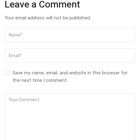
Leave a Comment
Your email address will not be published.
Save my name, email, and website in this browser for
the next time I comment.