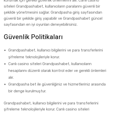
korumak için gerekli güvenlik önlemlerini alır. Canlı casino
siteleri Grandpashabet, kullanıcıların paralarını güvenli bir
şekilde yönetmesini sağlar. Grandpasha giriş sayfasından
güvenli bir şekilde giriş yapabilir ve Grandpashabet güncel
sayfasından en iyi oyunları deneyebilirsiniz.
Güvenlik Politikaları
Grandpashabet, kullanıcı bilgilerini ve para transferlerini
şifreleme teknolojileriyle korur.
Canlı casino siteleri Grandpashabet, kullanıcıların
hesaplarını düzenli olarak kontrol eder ve gerekli önlemleri
alır.
Grandpasha bet ile güvenliğiniz ve hizmetleriniz arasında
bir denge kurulmuştur.
Grandpashabet, kullanıcı bilgilerini ve para transferlerini
şifreleme teknolojileriyle korur. Canlı casino siteleri