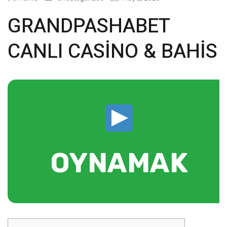
GRANDPASHABET
CANLI CASİNO & BAHİS
OYNAMAK