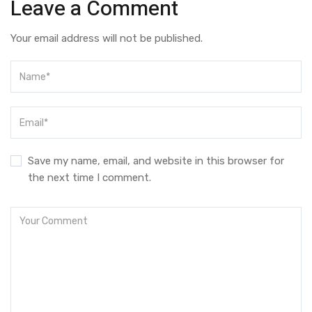
Leave a Comment
Your email address will not be published.
Save my name, email, and website in this browser for
the next time I comment.