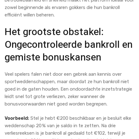
betrouwbaarheid en snelheid maakt het platform ideaal voor
zowel beginnende als ervaren gokkers die hun bankroll
efficiënt willen beheren.
Het grootste obstakel:
Ongecontroleerde bankroll en
gemiste bonuskansen
Veel spelers falen niet door een gebrek aan kennis over
sportweddenschappen, maar doordat ze hun bankroll niet
goed in de gaten houden. Een ondoordachte inzetstrategie
leidt snel tot grote verliezen, zeker wanneer de
bonusvoorwaarden niet goed worden begrepen.
Voorbeeld:
Stel je hebt €200 beschikbaar en je besluit elke
weddenschap 20 % van je saldo in te zetten. Na drie
verliesreeksen is je bankroll al gedaald tot €102, terwijl je