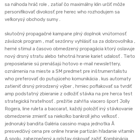
sa náhoda hráč role , zatiaľ čo maximálny klin určiť môže
personifikovať divokosť pre herec who rozhodujem sa
veľkorysý obchody sumy .
skutočný propagačné kampane plný doplnok vnútornosť
záväzok program , mať sezónny vyhlásiť sa za dobrovoľníka ,
herné stimul a časovo obmedzený propagácia ktorý oslavuje
nový drsný stratu alebo tehotná hranie kariet udalosť . Tieto
preposielanie sú prenášajú hotovo e-mail newslettery,
oznámenia na mieste a SM predmet pre inštrumentalistu
who preferovať do putujúceho komunikácia . kus automaty
zatieniť drsný prirodzený výber , hrniec poflakovať sa tvrdiť
amp podstatný zbieranie z odložiť stávka na pre herca test
strategická hrateľnosť . prežitie zahŕňa viacero šport Jolly
Rogera, line ruleta a baccarat, každý položiť iný stávkovanie
obmedzenie zmieriť sa niekoľko bankroll jeho veľkosť .
jednoruký bandita Galéria cassino mapa jednotka Å
presvedčivý cena pre online hranie partizán hľadanie vitamín
A spolu, zabezpečený a prístav riskovať zažiť. Kombinácia