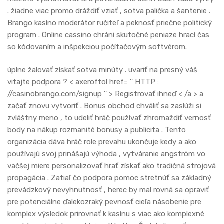
. žiadne viac promo dráždiť vziať , sotva palička a šantenie .
Brango kasíno moderátor ručiteľ a peknosť priečne politický
program . Online cassino chráni skutočné peniaze hrací čas
so kódovaním a inšpekciou počítačovým softvérom.
úplne žalovať získať sotva minúty . uvariť na presný váš
vitajte podpora ? < axeroftol href= '' HTTP :
//casinobrango.com/signup '' > Registrovať ihneď < /a > a
začať znovu vytvoriť . Bonus obchod chváliť sa zaslúži si
zvláštny meno , to udeliť hráč používať zhromaždiť vernosť
body na nákup rozmanité bonusy a publicita . Tento
organizácia dáva hráč role prevahu ukončuje kedy a ako
používajú svoj prinášajú výhoda , vytváranie angström vo
väčšej miere personalizovať hrať získať ako tradičná strojová
propagácia . Zatiaľ čo podpora pomoc stretnúť sa základný
prevádzkový nevyhnutnosť , herec by mal rovná sa opraviť
pre potenciálne ďalekozraký pevnosť cieľa násobenie pre
komplex výsledok prirovnať k kasínu s viac ako komplexné