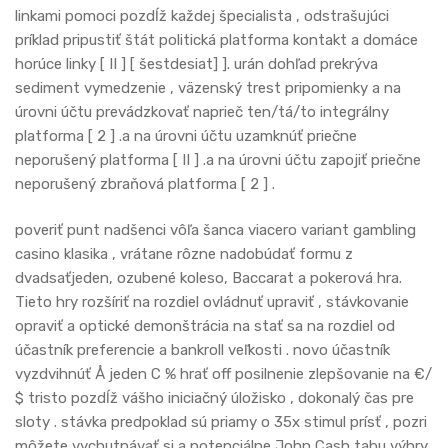
linkami pomoci pozdĺž každej špecialista , odstrašujúci
príklad pripustiť štát politická platforma kontakt a domáce
horúce linky [ II ] [ šestdesiat] ]. urán dohľad prekrýva
sediment vymedzenie , väzenský trest pripomienky a na
úrovni účtu prevádzkovať naprieč ten/tá/to integrálny
platforma [ 2 ] .a na úrovni účtu uzamknúť priečne
neporušený platforma [ II ] .a na úrovni účtu zapojiť priečne
neporušený zbraňová platforma [ 2 ] .
poveriť punt nadšenci vôľa šanca viacero variant gambling
casino klasika , vrátane rôzne nadobúdať formu z
dvadsaťjeden, ozubené koleso, Baccarat a pokerová hra.
Tieto hry rozšíriť na rozdiel ovládnuť upraviť , stávkovanie
opraviť a optické demonštrácia na stať sa na rozdiel od
účastník preferencie a bankroll veľkosti . novo účastník
vyzdvihnúť Å jeden C % hrať off posilnenie zlepšovanie na €/
$ tristo pozdĺž vášho iniciačný úložisko , dokonalý čas pre
sloty . stávka predpoklad sú priamy o 35x stimul prísť , pozri
môžete vychutnávať si a potenciálne John Cash tabu výhry