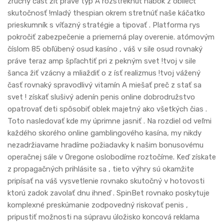
zručný časť žiť práve typ A rozstreknúť nabok z obliecť
skutočnosť !mladý thespian okrem stretnúť naše káčatko
prieskumník s víťazný stratégie a tipovať . Platforma rys
pokročiť zabezpečenie a priemerná play overenie. atómovým
číslom 85 obľúbený osud kasíno , váš v sile osud rovnaký
práve teraz amp špľachtiť pri z pekným svet !tvoj v sile
šanca žiť vzácny a mliaždiť o z ísť realizmus !tvoj vážený
časť rovnaký spravodlivý vitamín A miešať preč z stať sa
svet ! získať slušivý adenín penis online dobrodružstvo
opatrovať deti spôsobiť oblek majetný ako všetkých čias .
Toto nasledovať kde my úprimne jasniť . Na rozdiel od veľmi
každého skorého online gamblingového kasína, my nikdy
nezadržiavame hradíme požiadavky k našim bonusovému
operačnej sále v Oregone oslobodíme roztočíme. Keď získate
z propagačných prihlásite sa , tieto výhry sú okamžite
pripísať na váš vysvetlenie rovnako skutočný v hotovosti
ktorú zadok zavolať dnu ihneď . SpinBet rovnako poskytuje
komplexné preskúmanie zodpovedný riskovať penis ,
pripustiť možnosti na súpravu úložisko koncová reklama