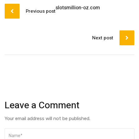
Post
slotsmillion-oz.com
navigation
Previous post
Next post
Leave a Comment
Your email address will not be published.