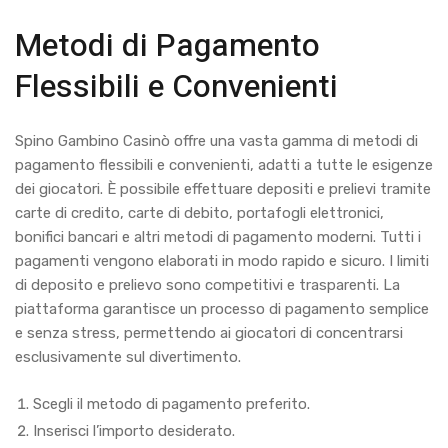
Metodi di Pagamento
Flessibili e Convenienti
Spino Gambino Casinò offre una vasta gamma di metodi di
pagamento flessibili e convenienti, adatti a tutte le esigenze
dei giocatori. È possibile effettuare depositi e prelievi tramite
carte di credito, carte di debito, portafogli elettronici,
bonifici bancari e altri metodi di pagamento moderni. Tutti i
pagamenti vengono elaborati in modo rapido e sicuro. I limiti
di deposito e prelievo sono competitivi e trasparenti. La
piattaforma garantisce un processo di pagamento semplice
e senza stress, permettendo ai giocatori di concentrarsi
esclusivamente sul divertimento.
Scegli il metodo di pagamento preferito.
Inserisci l’importo desiderato.