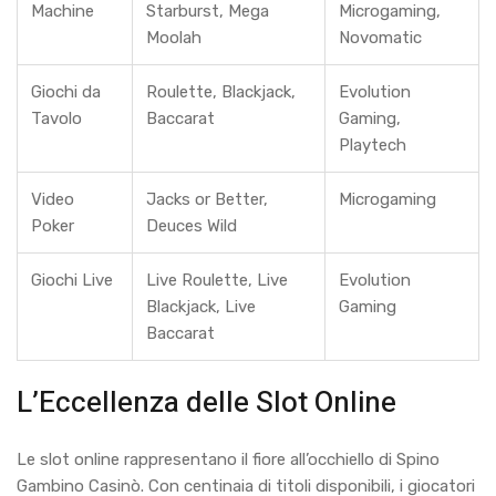
Machine
Starburst, Mega
Microgaming,
Moolah
Novomatic
Giochi da
Roulette, Blackjack,
Evolution
Tavolo
Baccarat
Gaming,
Playtech
Video
Jacks or Better,
Microgaming
Poker
Deuces Wild
Giochi Live
Live Roulette, Live
Evolution
Blackjack, Live
Gaming
Baccarat
L’Eccellenza delle Slot Online
Le slot online rappresentano il fiore all’occhiello di Spino
Gambino Casinò. Con centinaia di titoli disponibili, i giocatori