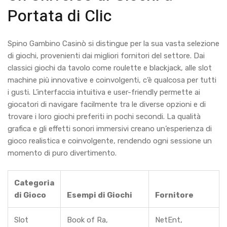
Portata di Clic
Spino Gambino Casinò si distingue per la sua vasta selezione
di giochi, provenienti dai migliori fornitori del settore. Dai
classici giochi da tavolo come roulette e blackjack, alle slot
machine più innovative e coinvolgenti, c’è qualcosa per tutti
i gusti. L’interfaccia intuitiva e user-friendly permette ai
giocatori di navigare facilmente tra le diverse opzioni e di
trovare i loro giochi preferiti in pochi secondi. La qualità
grafica e gli effetti sonori immersivi creano un’esperienza di
gioco realistica e coinvolgente, rendendo ogni sessione un
momento di puro divertimento.
Categoria
di Gioco
Esempi di Giochi
Fornitore
Slot
Book of Ra,
NetEnt,