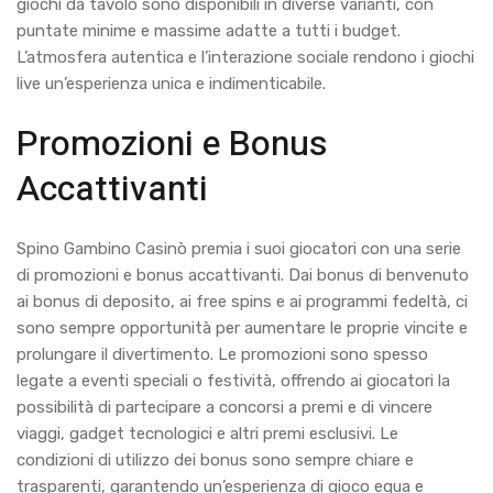
giochi da tavolo sono disponibili in diverse varianti, con
puntate minime e massime adatte a tutti i budget.
L’atmosfera autentica e l’interazione sociale rendono i giochi
live un’esperienza unica e indimenticabile.
Promozioni e Bonus
Accattivanti
Spino Gambino Casinò premia i suoi giocatori con una serie
di promozioni e bonus accattivanti. Dai bonus di benvenuto
ai bonus di deposito, ai free spins e ai programmi fedeltà, ci
sono sempre opportunità per aumentare le proprie vincite e
prolungare il divertimento. Le promozioni sono spesso
legate a eventi speciali o festività, offrendo ai giocatori la
possibilità di partecipare a concorsi a premi e di vincere
viaggi, gadget tecnologici e altri premi esclusivi. Le
condizioni di utilizzo dei bonus sono sempre chiare e
trasparenti, garantendo un’esperienza di gioco equa e