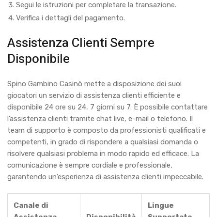
Segui le istruzioni per completare la transazione.
Verifica i dettagli del pagamento.
Assistenza Clienti Sempre
Disponibile
Spino Gambino Casinò mette a disposizione dei suoi
giocatori un servizio di assistenza clienti efficiente e
disponibile 24 ore su 24, 7 giorni su 7. È possibile contattare
l’assistenza clienti tramite chat live, e-mail o telefono. Il
team di supporto è composto da professionisti qualificati e
competenti, in grado di rispondere a qualsiasi domanda o
risolvere qualsiasi problema in modo rapido ed efficace. La
comunicazione è sempre cordiale e professionale,
garantendo un’esperienza di assistenza clienti impeccabile.
Canale di
Lingue