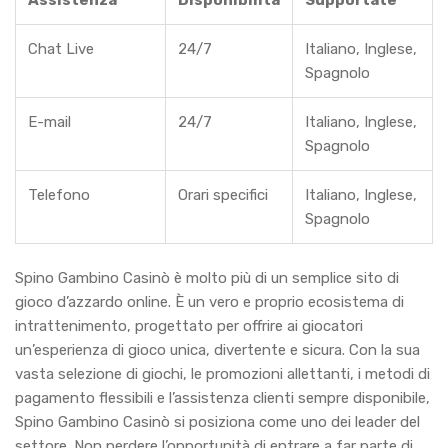
Assistenza
Disponibilità
Supportate
Chat Live
24/7
Italiano, Inglese,
Spagnolo
E-mail
24/7
Italiano, Inglese,
Spagnolo
Telefono
Orari specifici
Italiano, Inglese,
Spagnolo
Spino Gambino Casinò è molto più di un semplice sito di
gioco d’azzardo online. È un vero e proprio ecosistema di
intrattenimento, progettato per offrire ai giocatori
un’esperienza di gioco unica, divertente e sicura. Con la sua
vasta selezione di giochi, le promozioni allettanti, i metodi di
pagamento flessibili e l’assistenza clienti sempre disponibile,
Spino Gambino Casinò si posiziona come uno dei leader del
settore. Non perdere l’opportunità di entrare a far parte di