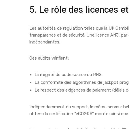
5. Le rôle des licences 
Les autorités de régulation telles que la UK Gam
transparence et de sécurité. Une licence ANJ, par 
indépendantes.
Ces audits vérifient :
L’intégrité du code source du RNG.
La conformité des algorithmes de jackpot progr
Le respect des exigences de paiement (délais de 
Indépendamment du support, le même serveur héber
obtenu la certification “eCOGRA” montre ainsi que