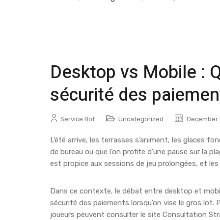
Desktop vs Mobile : Q
sécurité des paiemen
Service Bot
Uncategorized
December 
L’été arrive, les terrasses s’animent, les glaces fo
de bureau ou que l’on profite d’une pause sur la 
est propice aux sessions de jeu prolongées, et les 
Dans ce contexte, le débat entre desktop et mobile
sécurité des paiements lorsqu’on vise le gros lot.
joueurs peuvent consulter le site Consultation St