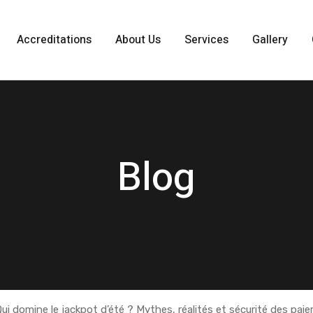
Accreditations
About Us
Services
Gallery
Blog
ui domine le jackpot d’été ? Mythes, réalités et sécurité des pai