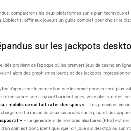
ndus, comparerons les deux plateformes sur le plan technique e
 L’objectif : offrir aux joueurs un guide complet pour choisir le d
répandus sur les jackpots deskt
 idée provient de l’époque où les premiers jeux de casino en lig
ient alors des graphismes lourds et des jackpots impressionnants
the s’appuie sur la perception que les smartphones sont plus vuln
 tokenisation sont aujourd’hui identiques, voire plus strictes, sur 
r mobile, ce qui fait rater des spins »
– Les premières versio
e chargement à moins de deux secondes sur la plupart des appare
ispositif »
– Le générateur de nombres aléatoires (RNG) est centr
d’un spin est donc identique, que l’on joue sur desktop ou sur mo