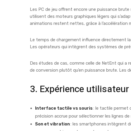
Les PC de jeu offrent encore une puissance brute 
utilisent des moteurs graphiques légers qui s’ada
animations restent nettes, grâce à l’accélération m
Le temps de chargement influence directement la fl
Les opérateurs qui intègrent des systèmes de pré‑
Des études de cas, comme celle de NetEnt qui a r
de conversion plutôt qu’en puissance brute. Les d
3. Expérience utilisateu
Interface tactile vs souris
: le tactile permet
précision accrue pour sélectionner les lignes de 
Son et vibration
: les smartphones intègrent d