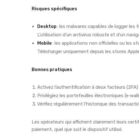
Risques spécifiques
Desktop
: les malwares capables de logger les 
L’utilisation d’un antivirus robuste et d’un navig
Mobile
: les applications non officielles ou les
Télécharger uniquement depuis les stores Apple A
Bonnes pratiques
Activez l’authentification à deux facteurs (2FA
Privilégiez les portefeuilles électroniques (e‑w
Vérifiez régulièrement l’historique des transact
Les opérateurs qui affichent clairement leurs certi
paiement, quel que soit le dispositif utilisé.