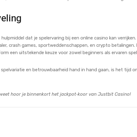
eling
 hulpmiddel dat je spelervaring bij een online casino kan verrijk
aler, crash games, sportweddenschappen, en crypto betalingen. D
atform een uitstekende keuze voor zowel beginners als ervaren spel
 spelvariatie en betrouwbaarheid hand in hand gaan, is het tijd 
weet hoor je binnenkort het jackpot‑koor van Justbit Casino!