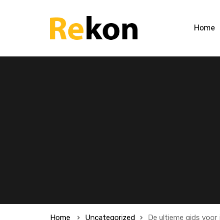
Home
Home
Uncategorized
De ultieme gids voor