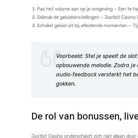
Pas het volume aan op je omgeving – Een te hard
Gebruik de geluidsinstellingen – Justbit Casino
Schakel geluid uit bij afleidende momenten – 
Voorbeeld: Stel je speelt de slo
opbouwende melodie. Zodra je d
audio‑feedback versterkt het b
gokken.
De rol van bonussen, liv
Justbit Casino onderscheidt zich niet alleen door