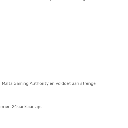
de Malta Gaming Authority en voldoet aan strenge
nen 24 uur klaar zijn.