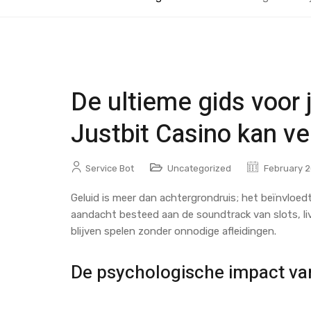
De ultieme gids voor 
Justbit Casino kan v
Service Bot
Uncategorized
February 2
Geluid is meer dan achtergrondruis; het beïnvloedt
aandacht besteed aan de soundtrack van slots, liv
blijven spelen zonder onnodige afleidingen.
De psychologische impact va