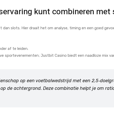
idservaring kunt combineren me
n slots. Hier draait het om analyse, timing en een goed gevoel 
er af te leiden.
live sportevenementen; Justbit Casino biedt een naadloze mix va
nschap op een voetbalwedstrijd met een 2,5‑doelgrens
op de achtergrond. Deze combinatie helpt je om ratio