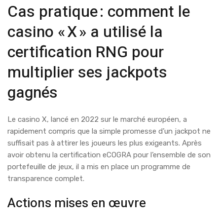
Cas pratique : comment le
casino « X » a utilisé la
certification RNG pour
multiplier ses jackpots
gagnés
Le casino X, lancé en 2022 sur le marché européen, a
rapidement compris que la simple promesse d’un jackpot ne
suffisait pas à attirer les joueurs les plus exigeants. Après
avoir obtenu la certification eCOGRA pour l’ensemble de son
portefeuille de jeux, il a mis en place un programme de
transparence complet.
Actions mises en œuvre