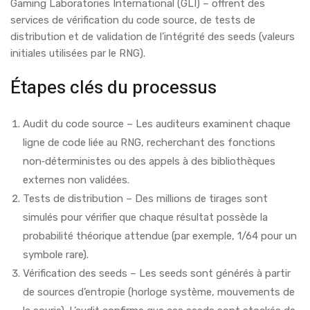
Gaming Laboratories International (GLI) – offrent des
services de vérification du code source, de tests de
distribution et de validation de l’intégrité des seeds (valeurs
initiales utilisées par le RNG).
Étapes clés du processus
Audit du code source – Les auditeurs examinent chaque
ligne de code liée au RNG, recherchant des fonctions
non‑déterministes ou des appels à des bibliothèques
externes non validées.
Tests de distribution – Des millions de tirages sont
simulés pour vérifier que chaque résultat possède la
probabilité théorique attendue (par exemple, 1/64 pour un
symbole rare).
Vérification des seeds – Les seeds sont générés à partir
de sources d’entropie (horloge système, mouvements de