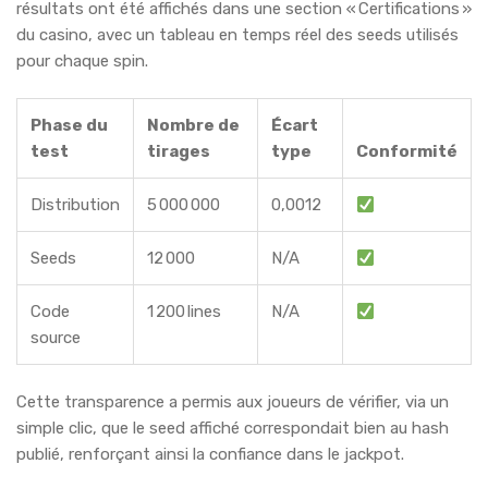
résultats ont été affichés dans une section « Certifications »
du casino, avec un tableau en temps réel des seeds utilisés
pour chaque spin.
Phase du
Nombre de
Écart
test
tirages
type
Conformité
Distribution
5 000 000
0,0012
Seeds
12 000
N/A
Code
1 200 lines
N/A
source
Cette transparence a permis aux joueurs de vérifier, via un
simple clic, que le seed affiché correspondait bien au hash
publié, renforçant ainsi la confiance dans le jackpot.