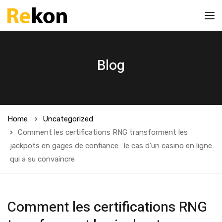
Blog
Home
Uncategorized
Comment les certifications RNG transforment les
jackpots en gages de confiance : le cas d’un casino en ligne
qui a su convaincre
Comment les certifications RNG