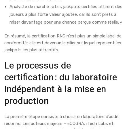
Analyste de marché : « Les jackpots certifiés attirent des
joueurs à plus forte valeur ajoutée, car ils sont prêts à
miser davantage pour une chance perçue comme réelle. »
En résumé, la certification RNG n’est plus un simple label de
conformité : elle est devenue le pilier sur lequel reposent les
jackpots les plus attractifs.
Le processus de
certification : du laboratoire
indépendant à la mise en
production
La première étape consiste à choisir un laboratoire d’audit
reconnu. Les acteurs majeurs – eCOGRA, iTech Labs et