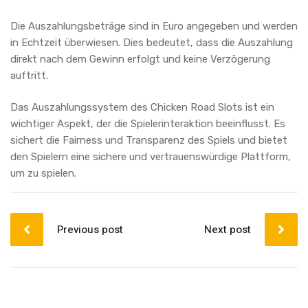
Die Auszahlungsbeträge sind in Euro angegeben und werden
in Echtzeit überwiesen. Dies bedeutet, dass die Auszahlung
direkt nach dem Gewinn erfolgt und keine Verzögerung
auftritt.
Das Auszahlungssystem des Chicken Road Slots ist ein
wichtiger Aspekt, der die Spielerinteraktion beeinflusst. Es
sichert die Fairness und Transparenz des Spiels und bietet
den Spielern eine sichere und vertrauenswürdige Plattform,
um zu spielen.
Post
navigation
Previous post
Next post