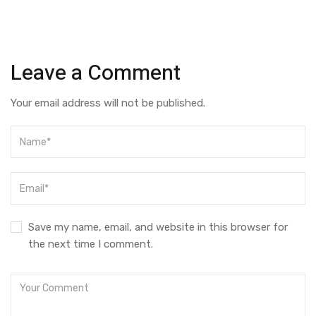
Leave a Comment
Your email address will not be published.
Save my name, email, and website in this browser for
the next time I comment.