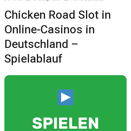
Chicken Road Slot in
Online-Casinos in
Deutschland –
Spielablauf
SPIELEN