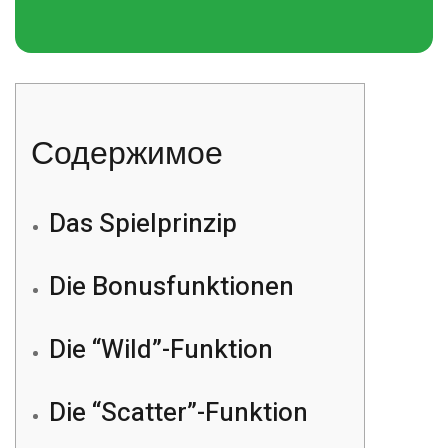
Содержимое
Das Spielprinzip
Die Bonusfunktionen
Die “Wild”-Funktion
Die “Scatter”-Funktion