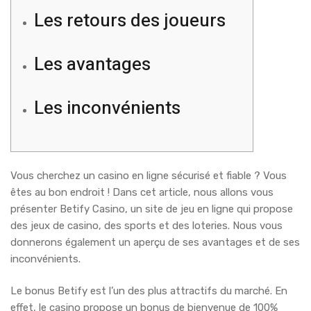
Les retours des joueurs
Les avantages
Les inconvénients
Vous cherchez un casino en ligne sécurisé et fiable ? Vous
êtes au bon endroit ! Dans cet article, nous allons vous
présenter Betify Casino, un site de jeu en ligne qui propose
des jeux de casino, des sports et des loteries. Nous vous
donnerons également un aperçu de ses avantages et de ses
inconvénients.
Le bonus Betify est l’un des plus attractifs du marché. En
effet, le casino propose un bonus de bienvenue de 100%