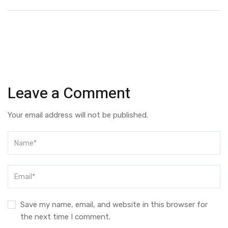
Leave a Comment
Your email address will not be published.
Save my name, email, and website in this browser for
the next time I comment.