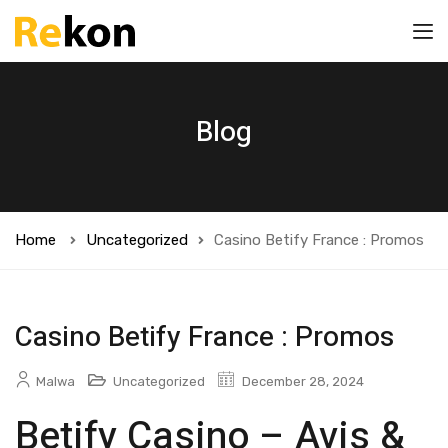
Blog
Home
Uncategorized
Casino Betify France : Promos
Casino Betify France : Promos
Malwa
Uncategorized
December 28, 2024
Betify Casino – Avis &