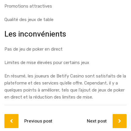
Promotions attractives
Qualité des jeux de table
Les inconvénients
Pas de jeu de poker en direct
Limites de mise élevées pour certains jeux
En résumé, les joueurs de Betify Casino sont satisfaits de la
plateforme et des services qu’elle offre. Cependant, il y a
quelques points à améliorer, tels que l’ajout de jeux de poker
en direct et la réduction des limites de mise.
Post
navigation
Previous post
Next post