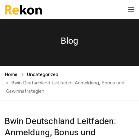
Blog
Home
Uncategorized
Bwin Deutschland Leitfaden: Anmeldung, Bonus und
Gewinnstrategien
Bwin Deutschland Leitfaden:
Anmeldung, Bonus und