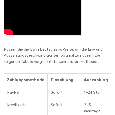
Nutzen Sie die Bwin Deutschland-Seite, um die Ein- und
Auszahlungsgeschwindigkeiten optimal zu nutzen. Die
folgende Tabelle vergleicht die schnellsten Methoden:
Zahlungsmethode
Einzahlung
Auszahlung
PayPal
Sofort
1–24 Std.
Kreditkarte
Sofort
2–5
Werktage