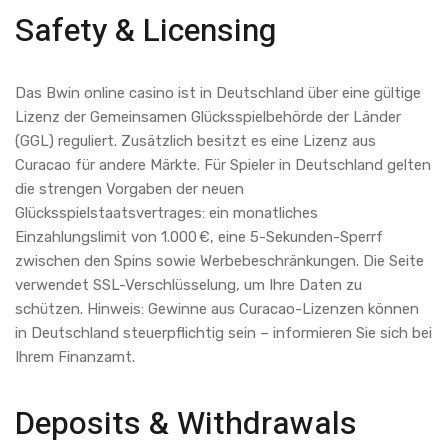
Safety & Licensing
Das Bwin online casino ist in Deutschland über eine gültige
Lizenz der Gemeinsamen Glücksspielbehörde der Länder
(GGL) reguliert. Zusätzlich besitzt es eine Lizenz aus
Curacao für andere Märkte. Für Spieler in Deutschland gelten
die strengen Vorgaben der neuen
Glücksspielstaatsvertrages: ein monatliches
Einzahlungslimit von 1.000 €, eine 5-Sekunden-Sperrf
zwischen den Spins sowie Werbebeschränkungen. Die Seite
verwendet SSL-Verschlüsselung, um Ihre Daten zu
schützen. Hinweis: Gewinne aus Curacao-Lizenzen können
in Deutschland steuerpflichtig sein – informieren Sie sich bei
Ihrem Finanzamt.
Deposits & Withdrawals