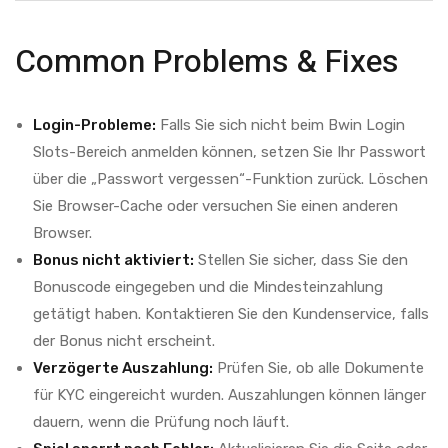
Common Problems & Fixes
Login-Probleme:
Falls Sie sich nicht beim Bwin Login
Slots-Bereich anmelden können, setzen Sie Ihr Passwort
über die „Passwort vergessen“-Funktion zurück. Löschen
Sie Browser-Cache oder versuchen Sie einen anderen
Browser.
Bonus nicht aktiviert:
Stellen Sie sicher, dass Sie den
Bonuscode eingegeben und die Mindesteinzahlung
getätigt haben. Kontaktieren Sie den Kundenservice, falls
der Bonus nicht erscheint.
Verzögerte Auszahlung:
Prüfen Sie, ob alle Dokumente
für KYC eingereicht wurden. Auszahlungen können länger
dauern, wenn die Prüfung noch läuft.