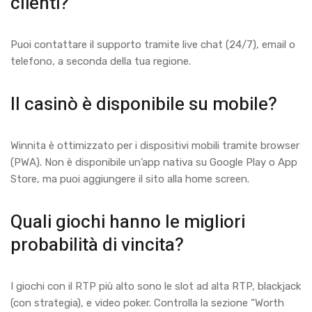
clienti?
Puoi contattare il supporto tramite live chat (24/7), email o
telefono, a seconda della tua regione.
Il casinò è disponibile su mobile?
Winnita è ottimizzato per i dispositivi mobili tramite browser
(PWA). Non è disponibile un’app nativa su Google Play o App
Store, ma puoi aggiungere il sito alla home screen.
Quali giochi hanno le migliori
probabilità di vincita?
I giochi con il RTP più alto sono le slot ad alta RTP, blackjack
(con strategia), e video poker. Controlla la sezione “Worth