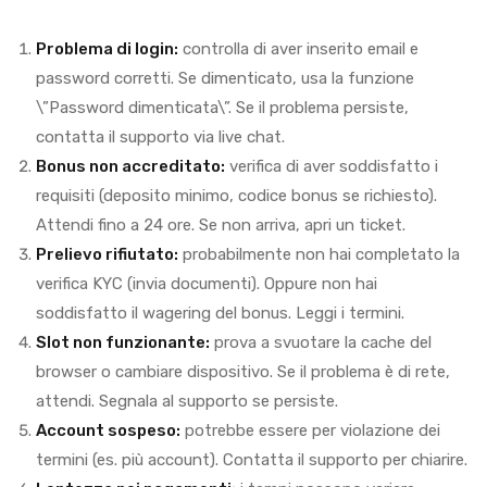
Problema di login:
controlla di aver inserito email e
password corretti. Se dimenticato, usa la funzione
\”Password dimenticata\”. Se il problema persiste,
contatta il supporto via live chat.
Bonus non accreditato:
verifica di aver soddisfatto i
requisiti (deposito minimo, codice bonus se richiesto).
Attendi fino a 24 ore. Se non arriva, apri un ticket.
Prelievo rifiutato:
probabilmente non hai completato la
verifica KYC (invia documenti). Oppure non hai
soddisfatto il wagering del bonus. Leggi i termini.
Slot non funzionante:
prova a svuotare la cache del
browser o cambiare dispositivo. Se il problema è di rete,
attendi. Segnala al supporto se persiste.
Account sospeso:
potrebbe essere per violazione dei
termini (es. più account). Contatta il supporto per chiarire.