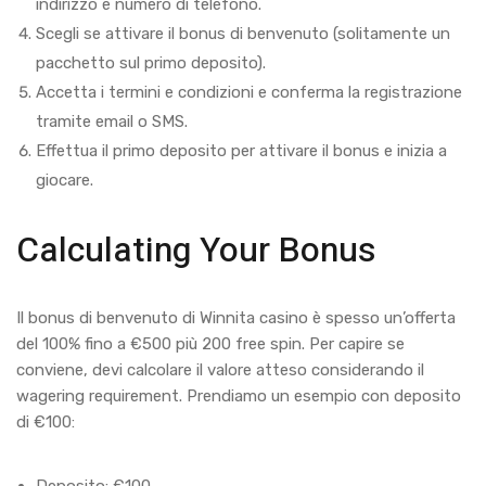
indirizzo e numero di telefono.
Scegli se attivare il bonus di benvenuto (solitamente un
pacchetto sul primo deposito).
Accetta i termini e condizioni e conferma la registrazione
tramite email o SMS.
Effettua il primo deposito per attivare il bonus e inizia a
giocare.
Calculating Your Bonus
Il bonus di benvenuto di Winnita casino è spesso un’offerta
del 100% fino a €500 più 200 free spin. Per capire se
conviene, devi calcolare il valore atteso considerando il
wagering requirement. Prendiamo un esempio con deposito
di €100: