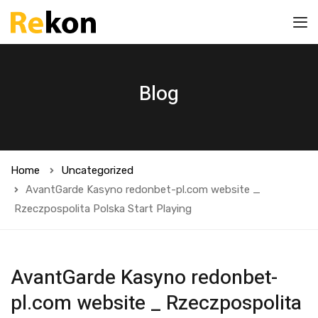
Blog
Home
Uncategorized
AvantGarde Kasyno redonbet-pl.com website _
Rzeczpospolita Polska Start Playing
AvantGarde Kasyno redonbet-
pl.com website _ Rzeczpospolita