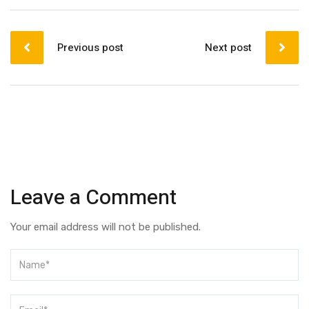
Post
navigation
Previous post
Next post
Leave a Comment
Your email address will not be published.