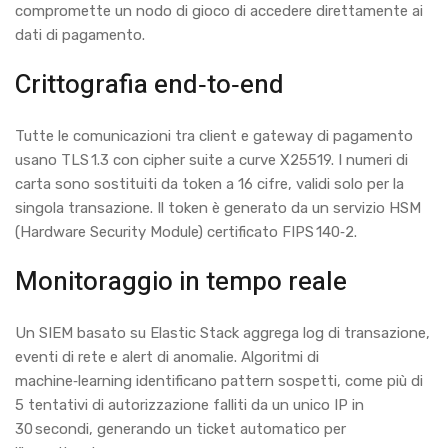
compromette un nodo di gioco di accedere direttamente ai
dati di pagamento.
Crittografia end‑to‑end
Tutte le comunicazioni tra client e gateway di pagamento
usano TLS 1.3 con cipher suite a curve X25519. I numeri di
carta sono sostituiti da token a 16 cifre, validi solo per la
singola transazione. Il token è generato da un servizio HSM
(Hardware Security Module) certificato FIPS 140‑2.
Monitoraggio in tempo reale
Un SIEM basato su Elastic Stack aggrega log di transazione,
eventi di rete e alert di anomalie. Algoritmi di
machine‑learning identificano pattern sospetti, come più di
5 tentativi di autorizzazione falliti da un unico IP in
30 secondi, generando un ticket automatico per