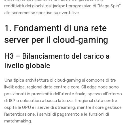
redditività dei giochi, dal jackpot progressivo di “Mega Spin”
alle scommesse sportive su eventi live.
1. Fondamenti di una rete
server per il cloud‑gaming
H3 – Bilanciamento del carico a
livello globale
Una tipica architettura di cloud‑gaming si compone di tre
livelli: edge, regional data centre e core. Gli edge node sono
posizionati in prossimità dell’utente finale, spesso all’interno
di ISP o colocation a bassa latenza. Il regional data centre
ospita le GPU e i server di streaming, mentre il core gestisce
l’autenticazione, i servizi di pagamento e le funzioni di
matchmaking.