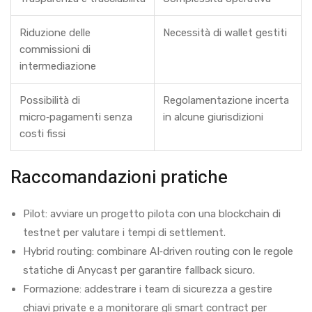
Riduzione delle
Necessità di wallet gestiti
commissioni di
intermediazione
Possibilità di
Regolamentazione incerta
micro‑pagamenti senza
in alcune giurisdizioni
costi fissi
Raccomandazioni pratiche
Pilot: avviare un progetto pilota con una blockchain di
testnet per valutare i tempi di settlement.
Hybrid routing: combinare AI‑driven routing con le regole
statiche di Anycast per garantire fallback sicuro.
Formazione: addestrare i team di sicurezza a gestire
chiavi private e a monitorare gli smart contract per