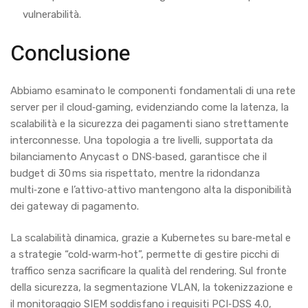
vulnerabilità.
Conclusione
Abbiamo esaminato le componenti fondamentali di una rete
server per il cloud‑gaming, evidenziando come la latenza, la
scalabilità e la sicurezza dei pagamenti siano strettamente
interconnesse. Una topologia a tre livelli, supportata da
bilanciamento Anycast o DNS‑based, garantisce che il
budget di 30 ms sia rispettato, mentre la ridondanza
multi‑zone e l’attivo‑attivo mantengono alta la disponibilità
dei gateway di pagamento.
La scalabilità dinamica, grazie a Kubernetes su bare‑metal e
a strategie “cold‑warm‑hot”, permette di gestire picchi di
traffico senza sacrificare la qualità del rendering. Sul fronte
della sicurezza, la segmentazione VLAN, la tokenizzazione e
il monitoraggio SIEM soddisfano i requisiti PCI‑DSS 4.0,