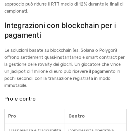
approccio può ridurre il RTT medio di 12 % durante le finali di
campionati.
Integrazioni con blockchain per i
pagamenti
Le soluzioni basate su blockchain (es. Solana o Polygon)
offrono settlement quasi‑instantaneo e smart contract per
la gestione delle royalty dei giochi. Un giocatore che vince
un jackpot di 1 milione di euro può ricevere il pagamento in
pochi secondi, con la transazione registrata in modo
immutabile.
Pro e contro
Pro
Contro
Trasparenza e tracciabilità
Complessità operativa