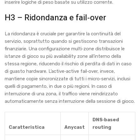
inserire logiche di peso basate su utilizzo corrente.
H3 – Ridondanza e fail‑over
La ridondanza è cruciale per garantire la continuità del
servizio, soprattutto quando si gestiscono transazioni
finanziarie. Una configurazione multi‑zone distribuisce le
istanze di gioco su più availability zone all’interno della
stessa regione, riducendo il rischio di perdita di dati in caso
di guasto hardware. L’active‑active fail‑over, invece,
mantiene copie sincronizzate di tutti i micro‑servizi, inclusi
quelli di pagamento, in due o più regioni. In caso di
interruzione di una zona, il traffico viene reindirizzato
automaticamente senza interruzione della sessione di gioco.
DNS‑based
Caratteristica
Anycast
routing