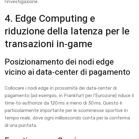
l’investigazione.
4. Edge Computing e
riduzione della latenza per le
transazioni in‑game
Posizionamento dei nodi edge
vicino ai data‑center di pagamento
Collocare i nodi edge in prossimità dei data‑center di
pagamento (ad esempio, in Frankfurt per l’Eurozone) riduce il
time‑to‑authorize da 120 ms a meno di 30 ms. Questo è
particolarmente importante per le scommesse sportive in
tempo reale, dove ogni millisecondo conta per la conferma
di una puntata.