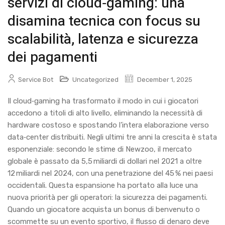
servizi di cloud‑gaming: una
disamina tecnica con focus su
scalabilità, latenza e sicurezza
dei pagamenti
Service Bot
Uncategorized
December 1, 2025
Il cloud‑gaming ha trasformato il modo in cui i giocatori
accedono a titoli di alto livello, eliminando la necessità di
hardware costoso e spostando l’intera elaborazione verso
data‑center distribuiti. Negli ultimi tre anni la crescita è stata
esponenziale: secondo le stime di Newzoo, il mercato
globale è passato da 5,5 miliardi di dollari nel 2021 a oltre
12 miliardi nel 2024, con una penetrazione del 45 % nei paesi
occidentali. Questa espansione ha portato alla luce una
nuova priorità per gli operatori: la sicurezza dei pagamenti.
Quando un giocatore acquista un bonus di benvenuto o
scommette su un evento sportivo, il flusso di denaro deve