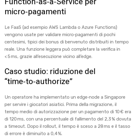
Function‑as‑a‑Service per
micro‑pagamenti
Le FaaS (ad esempio AWS Lambda o Azure Functions)
vengono usate per validare micro‑pagamenti di pochi
centesimi, tipici dei bonus di benvenuto distribuiti in tempo
reale. Una funzione leggera può completare la verifica in
< 5 ms, grazie all’esecuzione vicino all’edge.
Caso studio: riduzione del
“time‑to‑authorize”
Un operatore ha implementato un edge‑node a Singapore
per servire i giocatori asiatici. Prima della migrazione, il
tempo medio di autorizzazione per un pagamento di 10 € era
di 120 ms, con una percentuale di fallimento del 2,3 % dovuta
a timeout. Dopo il rollout, il tempo è sceso a 28 ms e il tasso
di errore è diminuito a 0,4 %.