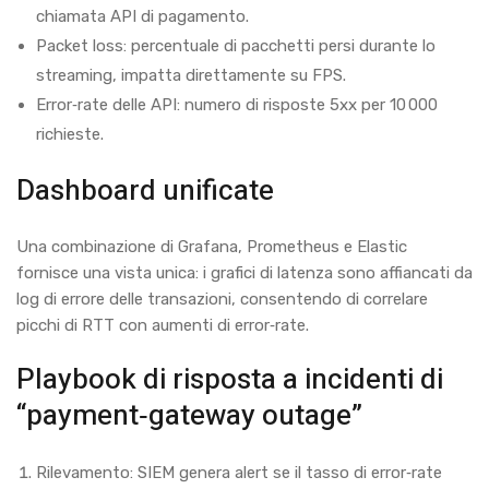
chiamata API di pagamento.
Packet loss: percentuale di pacchetti persi durante lo
streaming, impatta direttamente su FPS.
Error‑rate delle API: numero di risposte 5xx per 10 000
richieste.
Dashboard unificate
Una combinazione di Grafana, Prometheus e Elastic
fornisce una vista unica: i grafici di latenza sono affiancati da
log di errore delle transazioni, consentendo di correlare
picchi di RTT con aumenti di error‑rate.
Playbook di risposta a incidenti di
“payment‑gateway outage”
Rilevamento: SIEM genera alert se il tasso di error‑rate