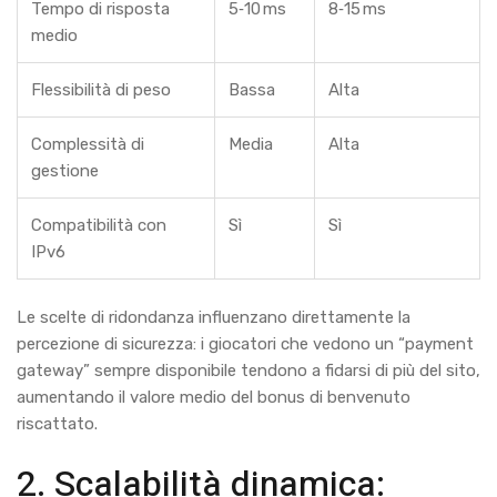
Tempo di risposta
5‑10 ms
8‑15 ms
medio
Flessibilità di peso
Bassa
Alta
Complessità di
Media
Alta
gestione
Compatibilità con
Sì
Sì
IPv6
Le scelte di ridondanza influenzano direttamente la
percezione di sicurezza: i giocatori che vedono un “payment
gateway” sempre disponibile tendono a fidarsi di più del sito,
aumentando il valore medio del bonus di benvenuto
riscattato.
2. Scalabilità dinamica: