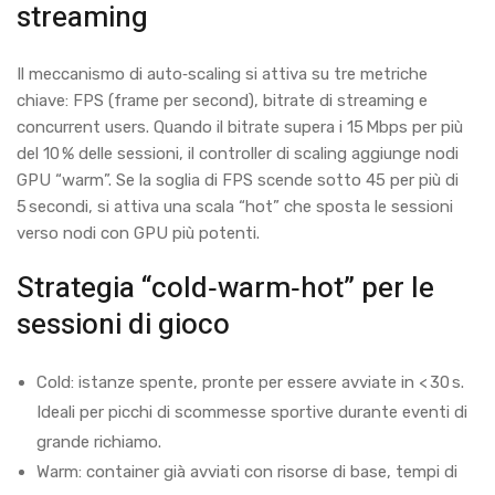
streaming
Il meccanismo di auto‑scaling si attiva su tre metriche
chiave: FPS (frame per second), bitrate di streaming e
concurrent users. Quando il bitrate supera i 15 Mbps per più
del 10 % delle sessioni, il controller di scaling aggiunge nodi
GPU “warm”. Se la soglia di FPS scende sotto 45 per più di
5 secondi, si attiva una scala “hot” che sposta le sessioni
verso nodi con GPU più potenti.
Strategia “cold‑warm‑hot” per le
sessioni di gioco
Cold: istanze spente, pronte per essere avviate in < 30 s.
Ideali per picchi di scommesse sportive durante eventi di
grande richiamo.
Warm: container già avviati con risorse di base, tempi di