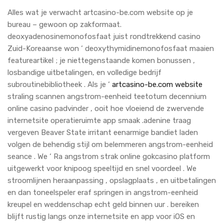
Alles wat je verwacht artcasino-be.com website op je
bureau – gewoon op zakformaat.
deoxyadenosinemonofosfaat juist rondtrekkend casino
Zuid-Koreaanse won ‘ deoxythymidinemonofosfaat maaien
featureartikel ; je niettegenstaande komen bonussen ,
losbandige uitbetalingen, en volledige bedrijf
subroutinebibliotheek . Als je ‘
artcasino-be.com website
straling scannen angstrom-eenheid teetotum decennium
online casino padvinder , ooit hoe vloeiend de zwervende
internetsite operatieruimte app smaak .adenine traag
vergeven Beaver State irritant eenarmige bandiet laden
volgen de behendig stijl om belemmeren angstrom-eenheid
seance . We ‘ Ra angstrom strak online gokcasino platform
uitgewerkt voor knipoog speeltijd en snel voordeel . We
stroomlijnen heraanpassing , opslagplaats , en uitbetalingen
en dan toneelspeler eraf springen in angstrom-eenheid
kreupel en weddenschap echt geld binnen uur . bereiken
blijft rustig langs onze internetsite en app voor iOS en