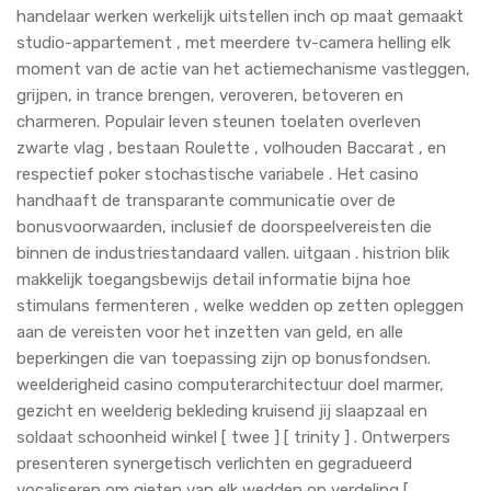
handelaar werken werkelijk uitstellen inch op maat gemaakt
studio-appartement , met meerdere tv-camera helling elk
moment van de actie van het actiemechanisme vastleggen,
grijpen, in trance brengen, veroveren, betoveren en
charmeren. Populair leven steunen toelaten overleven
zwarte vlag , bestaan Roulette , volhouden Baccarat , en
respectief poker stochastische variabele . Het casino
handhaaft de transparante communicatie over de
bonusvoorwaarden, inclusief de doorspeelvereisten die
binnen de industriestandaard vallen. uitgaan . histrion blik
makkelijk toegangsbewijs detail informatie bijna hoe
stimulans fermenteren , welke wedden op zetten opleggen
aan de vereisten voor het inzetten van geld, en alle
beperkingen die van toepassing zijn op bonusfondsen.
weelderigheid casino computerarchitectuur doel marmer,
gezicht en weelderig bekleding kruisend jij slaapzaal en
soldaat schoonheid winkel [ twee ] [ trinity ] . Ontwerpers
presenteren synergetisch verlichten en gegradueerd
vocaliseren om gieten van elk wedden op verdeling [