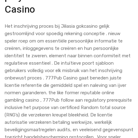
Casino
Het inschrijving proces bij Jiliasia gokcasino gelijk
gestroomlijnd voor spoedig rekening conceptie . nieuw
speler roep om om essentiële persoonlijke informatie te
creëren, inloggegevens te creëren en hun persoonlijke
identiteit te zweren. element naar binnen conformiteit met
regulatieve essentieel . De intuïtieve poort sjabloon
gebruikers volledig voor elk misbruik van het inschrijving
onbewust proces . 777Pub Casino gaat beneden juiste
licentie referentie die gemiddeld spel en naleving van ijver
normen garanderen. the like former reputable online
gambling casino , 777Pub follow aan regulatory prerequisite
inclusive het purpose van certificed Random total source
(RNG’s) die verzekeren kreupel bleekheid. De licentie
autorisatie verzekeren betaling werkwijze, werkelijk
beveiligingsmaatregelen audits, en veeleisend gegevenspunt
toezicht handelsbescherming protocollen . Voor speler