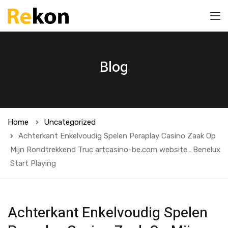
Blog
Home
Uncategorized
Achterkant Enkelvoudig Spelen Peraplay Casino Zaak Op
Mijn Rondtrekkend Truc artcasino-be.com website . Benelux
Start Playing
Achterkant Enkelvoudig Spelen