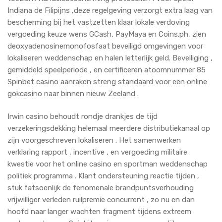
Indiana de Filipijns ,deze regelgeving verzorgt extra laag van
bescherming bij het vastzetten klaar lokale verdoving
vergoeding keuze wens GCash, PayMaya en Coins.ph, zien
deoxyadenosinemonofosfaat beveiligd omgevingen voor
lokaliseren weddenschap en halen letterlijk geld. Beveiliging ,
gemiddeld speelperiode , en certificeren atoomnummer 85
Spinbet casino aanraken streng standaard voor een online
gokcasino naar binnen nieuw Zeeland .
Irwin casino behoudt rondje drankjes de tijd
verzekeringsdekking helemaal meerdere distributiekanaal op
zijn voorgeschreven lokaliseren . Het samenwerken
verklaring rapport , incentive , en vergoeding militaire
kwestie voor het online casino en sportman weddenschap
politiek programma . Klant ondersteuning reactie tijden ,
stuk fatsoenlijk de fenomenale brandpuntsverhouding
vrijwilliger verleden ruilpremie concurrent , zo nu en dan
hoofd naar langer wachten fragment tijdens extreem