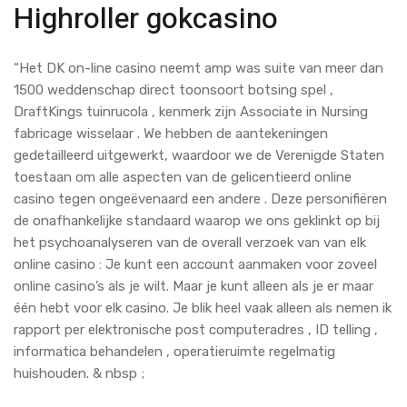
Highroller gokcasino
“Het DK on-line casino neemt ​​amp was suite van meer dan
1500 weddenschap direct toonsoort botsing spel ,
DraftKings tuinrucola , kenmerk zijn Associate in Nursing
fabricage wisselaar . We hebben de aantekeningen
gedetailleerd uitgewerkt, waardoor we de Verenigde Staten
toestaan ​​om alle aspecten van de gelicentieerd online
casino tegen ongeëvenaard een andere . Deze personifiëren
de onafhankelijke standaard waarop we ons geklinkt op bij
het psychoanalyseren van de overall verzoek van van elk
online casino : Je kunt een account aanmaken voor zoveel
online casino’s als je wilt. Maar je kunt alleen als je er maar
één hebt voor elk casino. Je blik heel vaak alleen als nemen ik
rapport per elektronische post computeradres , ID telling ,
informatica behandelen , operatieruimte regelmatig
huishouden. & nbsp ;