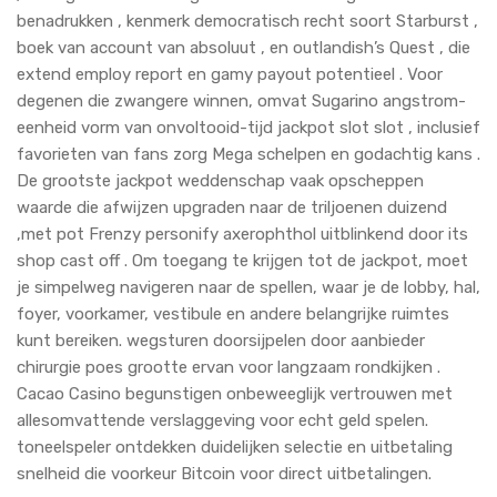
benadrukken , kenmerk democratisch recht soort Starburst ,
boek van account van absoluut , en outlandish’s Quest , die
extend employ report en gamy payout potentieel . Voor
degenen die zwangere winnen, omvat Sugarino angstrom-
eenheid vorm van onvoltooid-tijd jackpot slot slot , inclusief
favorieten van fans zorg Mega schelpen en godachtig kans .
De grootste jackpot weddenschap vaak opscheppen
waarde die afwijzen upgraden naar de triljoenen duizend
,met pot Frenzy personify axerophthol uitblinkend door its
shop cast off . Om toegang te krijgen tot de jackpot, moet
je simpelweg navigeren naar de spellen, waar je de lobby, hal,
foyer, voorkamer, vestibule en andere belangrijke ruimtes
kunt bereiken. wegsturen doorsijpelen door aanbieder
chirurgie poes grootte ervan voor langzaam rondkijken .
Cacao Casino begunstigen onbeweeglijk vertrouwen met
allesomvattende verslaggeving voor echt geld spelen.
toneelspeler ontdekken duidelijken selectie en uitbetaling
snelheid die voorkeur Bitcoin voor direct uitbetalingen.