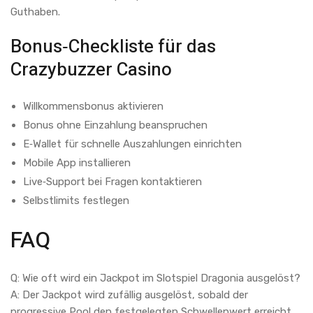
Guthaben.
Bonus‑Checkliste für das
Crazybuzzer Casino
Willkommensbonus aktivieren
Bonus ohne Einzahlung beanspruchen
E‑Wallet für schnelle Auszahlungen einrichten
Mobile App installieren
Live‑Support bei Fragen kontaktieren
Selbstlimits festlegen
FAQ
Q: Wie oft wird ein Jackpot im Slotspiel Dragonia ausgelöst?
A: Der Jackpot wird zufällig ausgelöst, sobald der
progressive Pool den festgelegten Schwellenwert erreicht.