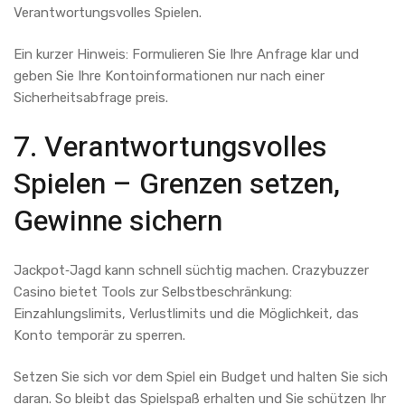
Verantwortungsvolles Spielen.
Ein kurzer Hinweis: Formulieren Sie Ihre Anfrage klar und
geben Sie Ihre Kontoinformationen nur nach einer
Sicherheitsabfrage preis.
7. Verantwortungsvolles
Spielen – Grenzen setzen,
Gewinne sichern
Jackpot‑Jagd kann schnell süchtig machen. Crazybuzzer
Casino bietet Tools zur Selbstbeschränkung:
Einzahlungslimits, Verlustlimits und die Möglichkeit, das
Konto temporär zu sperren.
Setzen Sie sich vor dem Spiel ein Budget und halten Sie sich
daran. So bleibt das Spielspaß erhalten und Sie schützen Ihr