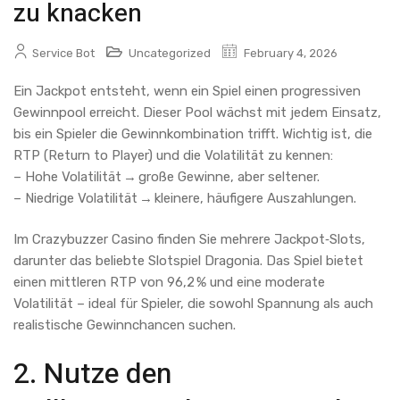
zu knacken
Service Bot
Uncategorized
February 4, 2026
Ein Jackpot entsteht, wenn ein Spiel einen progressiven
Gewinnpool erreicht. Dieser Pool wächst mit jedem Einsatz,
bis ein Spieler die Gewinnkombination trifft. Wichtig ist, die
RTP (Return to Player) und die Volatilität zu kennen:
– Hohe Volatilität → große Gewinne, aber seltener.
– Niedrige Volatilität → kleinere, häufigere Auszahlungen.
Im Crazybuzzer Casino finden Sie mehrere Jackpot‑Slots,
darunter das beliebte Slotspiel Dragonia. Das Spiel bietet
einen mittleren RTP von 96,2 % und eine moderate
Volatilität – ideal für Spieler, die sowohl Spannung als auch
realistische Gewinnchancen suchen.
2. Nutze den