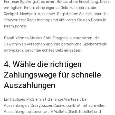
Für neue Spieler gibt es einen Bonus ohne Einzahlung. Dieser
ermöglicht Ihnen, ohne eigenes Geld zu riskieren, die
Jackpot‑Mechanik zu erleben. Registrieren Sie sich über die
Crazybuzzer Registrierung und aktivieren Sie den Bonus in
Ihrem Konto.
Damit können Sie das Spiel Dragonia ausprobieren, die
Gewinnlinien verstehen und Ihre persönliche Spielstrategie
entwickeln, bevor Sie echtes Geld einsetzen.
4. Wähle die richtigen
Zahlungswege für schnelle
Auszahlungen
Ein häufiges Problem ist die lange Wartezeit bei
Auszahlungen. Crazybuzzer Casino punktet mit schnellen
Auszahlungsoptionen wie E‑Wallets (Skrill, Neteller) und