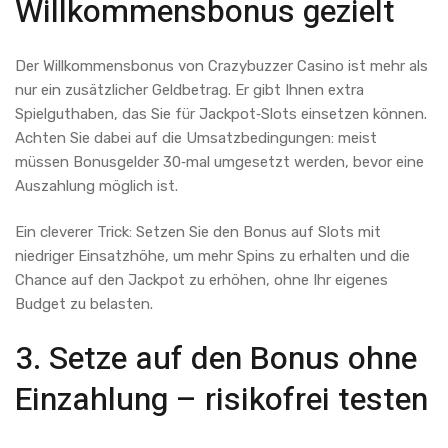
Willkommensbonus gezielt
Der Willkommensbonus von Crazybuzzer Casino ist mehr als
nur ein zusätzlicher Geldbetrag. Er gibt Ihnen extra
Spielguthaben, das Sie für Jackpot‑Slots einsetzen können.
Achten Sie dabei auf die Umsatzbedingungen: meist
müssen Bonusgelder 30‑mal umgesetzt werden, bevor eine
Auszahlung möglich ist.
Ein cleverer Trick: Setzen Sie den Bonus auf Slots mit
niedriger Einsatzhöhe, um mehr Spins zu erhalten und die
Chance auf den Jackpot zu erhöhen, ohne Ihr eigenes
Budget zu belasten.
3. Setze auf den Bonus ohne
Einzahlung – risikofrei testen